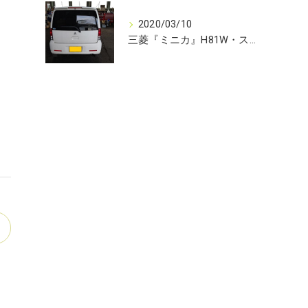
）
2020/03/10
三菱『ミニカ』H81W・ストップ・ランプ不点灯