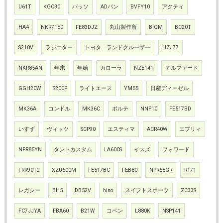
U61T
KGC30
パッソ
ADバン
BVFY10
アクティ
HA4
NKR71ED
FE83DJZ
丸山製作所
BIGM
BC20T
S210V
ラジエター
トヨタ ランドクルーザー
HZJ77
NKR85AN
年末
年始
カローラ
NZE141
アルファード
GGH20W
S200P
ライトエース
YM55
日産ディーゼル
MK36A
コンドル
MK36C
ポルテ
NNP10
FE517BD
いすず
ヴィッツ
SCP90
エスティマ
ACR40W
エブリィ
NPR85YN
タントカスタム
LA600S
イスズ
フォワード
FRR90T2
XZU600M
FE517BC
FEB80
NPR58GR
R171
レガシー
BH5
DB52V
hino
スイフトスポーツ
ZC33S
FC7JJYA
FBA60
B21W
コペン
L880K
NSP141