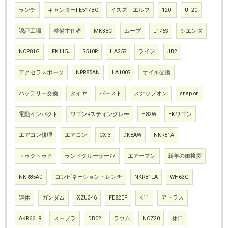
ランチ
キャンターFE517BC
イスズ エルフ
120i
UF20
認証工場
整備主任者
MK38C
ムーブ
L175S
シエンタ
NCP81G
FK115J
S510P
HA25S
ライフ
JB2
アクセラスポーツ
NPR85AN
LA100S
オイル交換
バッテリー交換
タイヤ
バースト
スナップオン
snap on
電動インパクト
ワゴンRスティングレー
H82W
EKワゴン
エアコン修理
エアコン
CX-3
DK8AW
NKR81A
トゥクトゥク
ランドクルーザー77
エアーマン
新年の御挨拶
NKR85AD
コンビネーション・レンチ
NKR81LA
WH63G
連休
ガンダム
XZU346
FE82EF
K11
アトラス
AKR66LR
スープラ
DB02
ラウム
NCZ20
休日