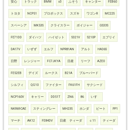
安心
トラック
BMW
x3
ふそう
キャンター
FEB60
トヨタ
NCP51
プロボックス
スズキ
ワゴンR
MC22S
スペーシア
MK53S
クライスラー
ボイジャー
GS33S
FE71DD
ダイハツ
ハイゼット
S321V
S210P
エブリイ
DA17V
いずず
エルフ
NPR81AN
アルト
HA36S
日野
レンジャー
FC7JKYA
日産
リーフ
AZE0
FE52EB
デイズ
ルークス
B21A
ブルーバード
シルフィ
QG10
ファイター
FK61FH
サクシード
NCP160V
キャリー
DD51T
ZN6
86
いすゞ
NKR69CAE
スティングレー
MH23S
ホンダ
ビート
PP1
マーチ
AK12
FE84DV
日産 ティーダ
ｃ11
ティーダ