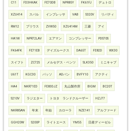
C11
FD3HKAK
FE70DB
NPR85Y
FK61FJ
デュトロ
XZU414
スバル
インプレッサ
VAB
S320V
リバティ
RM12
プリウス
ZVW50
XZU414M
三菱
アイ
HA1W
NPR72LAV
エアマン
コンプレッサー
PDS70S
FK64FK
FE71EB
デイズルークス
DA65T
FE82D
WX30
スイフト
ZC72S
メルセデス・ベンツ
SLK350
ミニキャブ
U61T
KGC30
パッソ
ADバン
BVFY10
アクティ
HA4
NKR71ED
FE83DJZ
丸山製作所
BIGM
BC20T
S210V
ラジエター
トヨタ ランドクルーザー
HZJ77
NKR85AN
年末
年始
カローラ
NZE141
アルファード
GGH20W
S200P
ライトエース
YM55
日産ディーゼル