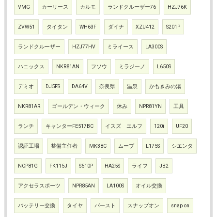
VMG
カーリース
カルモ
ランドクルーザー76
HZJ76K
ZVW51
タイタン
WH63F
ダイナ
XZU412
S201P
ランドクルーザー
HZJ77HV
ミライース
LA300S
ハニックス
NKR81AN
フソウ
ミラジーノ
L650S
デミオ
DJ5FS
DA64V
奈良県
温泉
かもきみの湯
NKR81AR
ゴールデン・ウィーク
休み
NPR81YN
工具
ランチ
キャンターFE517BC
イスズ エルフ
120i
UF20
認証工場
整備主任者
MK38C
ムーブ
L175S
シエンタ
NCP81G
FK115J
S510P
HA25S
ライフ
JB2
アクセラスポーツ
NPR85AN
LA100S
オイル交換
バッテリー交換
タイヤ
バースト
スナップオン
snap on