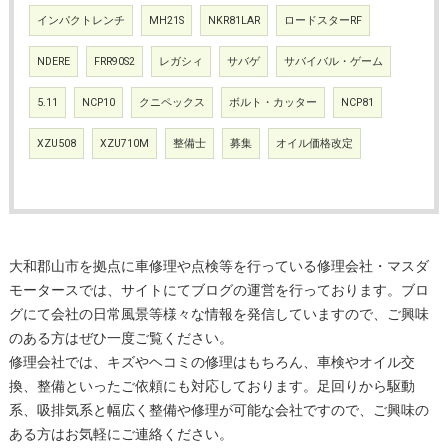
インパクトレンチ
MH21S
NKR81LAR
ロードスターRF
NDERE
FRR90S2
レガシィ
サバゲ
サバイバル・ゲーム
5.11
NCP10
クニペックス
ボルト・カッター
NCP81
XZU508
XZU710M
整備士
募集
オイル価格改定
大和郡山市を拠点に車修理や点検等を行っている修理会社・マスダ
モータースでは、サイトにてブログの運営を行っております。ブロ
グにて会社の日常風景等様々な情報を発信していますので、ご興味
のある方はぜひ一度ご覧ください。
修理会社では、キズやヘコミの修理はもちろん、車検やオイル交
換、整備といったご依頼にも対応しております。足回りから駆動
系、吸排気系と幅広く整備や修理が可能な会社ですので、ご興味の
ある方はお気軽にご連絡ください。