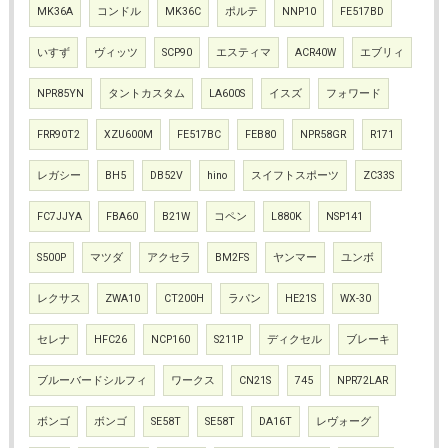
MK36A
コンドル
MK36C
ポルテ
NNP10
FE517BD
いすず
ヴィッツ
SCP90
エスティマ
ACR40W
エブリィ
NPR85YN
タントカスタム
LA600S
イスズ
フォワード
FRR90T2
XZU600M
FE517BC
FEB80
NPR58GR
R171
レガシー
BH5
DB52V
hino
スイフトスポーツ
ZC33S
FC7JJYA
FBA60
B21W
コペン
L880K
NSP141
S500P
マツダ
アクセラ
BM2FS
ヤンマー
ユンボ
レクサス
ZWA10
CT200H
ラパン
HE21S
WX-30
セレナ
HFC26
NCP160
S211P
ディクセル
ブレーキ
ブルーバードシルフィ
ワークス
CN21S
745
NPR72LAR
ボンゴ
ボンゴ
SE58T
SE58T
DA16T
レヴォーグ