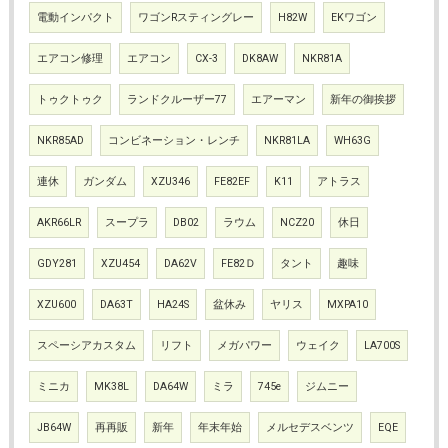
電動インパクト
ワゴンRスティングレー
H82W
EKワゴン
エアコン修理
エアコン
CX-3
DK8AW
NKR81A
トゥクトゥク
ランドクルーザー77
エアーマン
新年の御挨拶
NKR85AD
コンビネーション・レンチ
NKR81LA
WH63G
連休
ガンダム
XZU346
FE82EF
K11
アトラス
AKR66LR
スープラ
DB02
ラウム
NCZ20
休日
GDY281
XZU454
DA62V
FE82Ｄ
タント
趣味
XZU600
DA63T
HA24S
盆休み
ヤリス
MXPA10
スペーシアカスタム
リフト
メガパワー
ウェイク
LA700S
ミニカ
MK38L
DA64W
ミラ
745e
ジムニー
JB64W
再再販
新年
年末年始
メルセデスベンツ
EQE