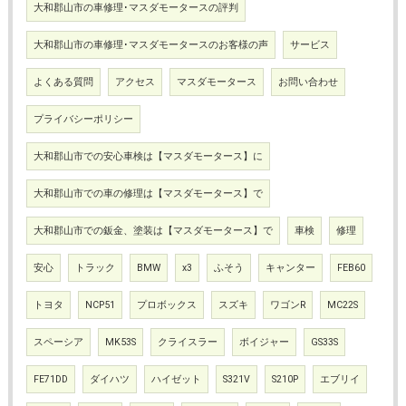
大和郡山市の車修理･マスダモータースの評判
大和郡山市の車修理･マスダモータースのお客様の声
サービス
よくある質問
アクセス
マスダモータース
お問い合わせ
プライバシーポリシー
大和郡山市での安心車検は【マスダモータース】に
大和郡山市での車の修理は【マスダモータース】で
大和郡山市での鈑金、塗装は【マスダモータース】で
車検
修理
安心
トラック
BMW
x3
ふそう
キャンター
FEB60
トヨタ
NCP51
プロボックス
スズキ
ワゴンR
MC22S
スペーシア
MK53S
クライスラー
ボイジャー
GS33S
FE71DD
ダイハツ
ハイゼット
S321V
S210P
エブリイ