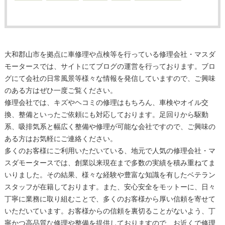
大和郡山市を拠点に車修理や点検等を行っている修理会社・マスダ
モータースでは、サイトにてブログの運営を行っております。ブロ
グにて会社の日常風景等様々な情報を発信していますので、ご興味
のある方はぜひ一度ご覧ください。
修理会社では、キズやヘコミの修理はもちろん、車検やオイル交
換、整備といったご依頼にも対応しております。足回りから駆動
系、吸排気系と幅広く整備や修理が可能な会社ですので、ご興味の
ある方はお気軽にご連絡ください。
多くのお客様にご利用いただいている、地元で人気の修理会社・マ
スダモータースでは、創業以来現在まで多数の実績を積み重ねてま
いりました。その結果、様々な経験や豊富な知識を有したベテラン
スタッフが在籍しております。また、安心安全をモットーに、日々
丁寧に業務に取り組むことで、多くのお客様から厚い信頼を寄せて
いただいています。お客様からの信頼を裏切ることがないよう、丁
寧かつ高品質な修理や整備を提供しておりますので、お近くで修理