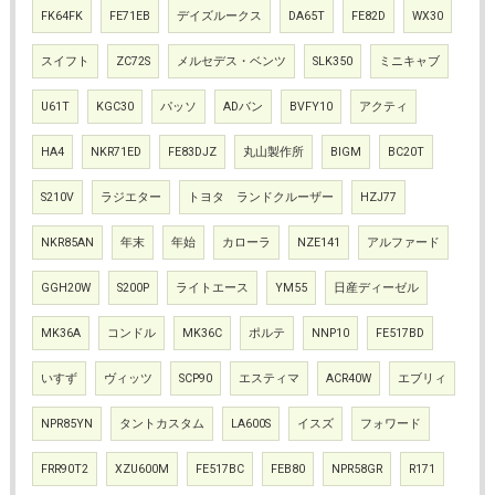
FK64FK
FE71EB
デイズルークス
DA65T
FE82D
WX30
スイフト
ZC72S
メルセデス・ベンツ
SLK350
ミニキャブ
U61T
KGC30
パッソ
ADバン
BVFY10
アクティ
HA4
NKR71ED
FE83DJZ
丸山製作所
BIGM
BC20T
S210V
ラジエター
トヨタ ランドクルーザー
HZJ77
NKR85AN
年末
年始
カローラ
NZE141
アルファード
GGH20W
S200P
ライトエース
YM55
日産ディーゼル
MK36A
コンドル
MK36C
ポルテ
NNP10
FE517BD
いすず
ヴィッツ
SCP90
エスティマ
ACR40W
エブリィ
NPR85YN
タントカスタム
LA600S
イスズ
フォワード
FRR90T2
XZU600M
FE517BC
FEB80
NPR58GR
R171