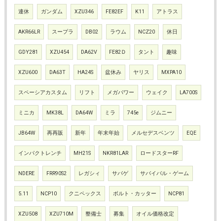
連休
ガンダム
XZU346
FE82EF
K11
アトラス
AKR66LR
スープラ
DB02
ラウム
NCZ20
休日
GDY281
XZU454
DA62V
FE82Ｄ
タント
趣味
XZU600
DA63T
HA24S
盆休み
ヤリス
MXPA10
スペーシアカスタム
リフト
メガパワー
ウェイク
LA700S
ミニカ
MK38L
DA64W
ミラ
745e
ジムニー
JB64W
再再販
新年
年末年始
メルセデスベンツ
EQE
インパクトレンチ
MH21S
NKR81LAR
ロードスターRF
NDERE
FRR90S2
レガシィ
サバゲ
サバイバル・ゲーム
5.11
NCP10
クニペックス
ボルト・カッター
NCP81
XZU508
XZU710M
整備士
募集
オイル価格改定