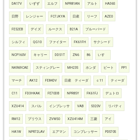
DA17V
いずず
エルフ
NPR81AN
アルト
HA36S
日野
レンジャー
FC7JKYA
日産
リーフ
AZE0
FE52EB
デイズ
ルークス
B21A
ブルーバード
シルフィ
QG10
ファイター
FK61FH
サクシード
NCP160V
キャリー
DD51T
ZN6
86
いすゞ
NKR69CAE
スティングレー
MH23S
ホンダ
ビート
PP1
マーチ
AK12
FE84DV
日産 ティーダ
ｃ11
ティーダ
C11
FD3HKAK
FE70DB
NPR85Y
FK61FJ
デュトロ
XZU414
スバル
インプレッサ
VAB
S320V
リバティ
RM12
プリウス
ZVW50
XZU414M
三菱
アイ
HA1W
NPR72LAV
エアマン
コンプレッサー
PDS70S