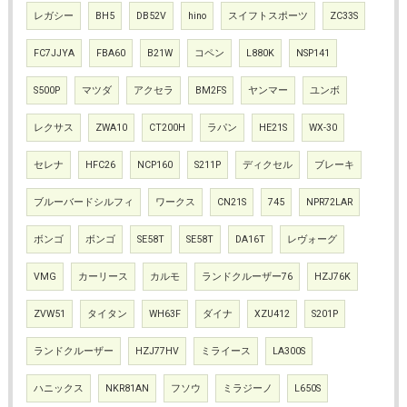
レガシー
BH5
DB52V
hino
スイフトスポーツ
ZC33S
FC7JJYA
FBA60
B21W
コペン
L880K
NSP141
S500P
マツダ
アクセラ
BM2FS
ヤンマー
ユンボ
レクサス
ZWA10
CT200H
ラパン
HE21S
WX-30
セレナ
HFC26
NCP160
S211P
ディクセル
ブレーキ
ブルーバードシルフィ
ワークス
CN21S
745
NPR72LAR
ボンゴ
ボンゴ
SE58T
SE58T
DA16T
レヴォーグ
VMG
カーリース
カルモ
ランドクルーザー76
HZJ76K
ZVW51
タイタン
WH63F
ダイナ
XZU412
S201P
ランドクルーザー
HZJ77HV
ミライース
LA300S
ハニックス
NKR81AN
フソウ
ミラジーノ
L650S