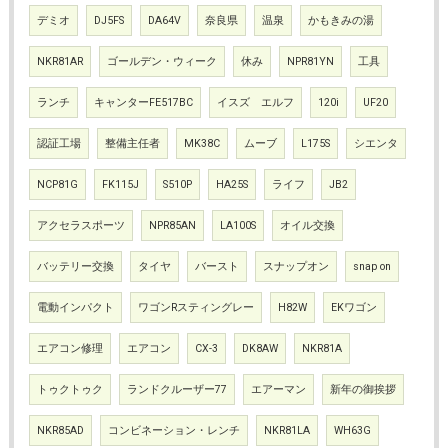
デミオ
DJ5FS
DA64V
奈良県
温泉
かもきみの湯
NKR81AR
ゴールデン・ウィーク
休み
NPR81YN
工具
ランチ
キャンターFE517BC
イスズ エルフ
120i
UF20
認証工場
整備主任者
MK38C
ムーブ
L175S
シエンタ
NCP81G
FK115J
S510P
HA25S
ライフ
JB2
アクセラスポーツ
NPR85AN
LA100S
オイル交換
バッテリー交換
タイヤ
バースト
スナップオン
snap on
電動インパクト
ワゴンRスティングレー
H82W
EKワゴン
エアコン修理
エアコン
CX-3
DK8AW
NKR81A
トゥクトゥク
ランドクルーザー77
エアーマン
新年の御挨拶
NKR85AD
コンビネーション・レンチ
NKR81LA
WH63G