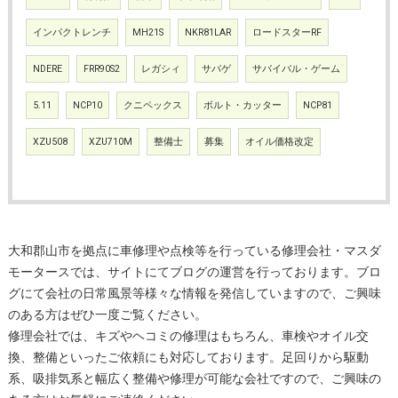
インパクトレンチ
MH21S
NKR81LAR
ロードスターRF
NDERE
FRR90S2
レガシィ
サバゲ
サバイバル・ゲーム
5.11
NCP10
クニペックス
ボルト・カッター
NCP81
XZU508
XZU710M
整備士
募集
オイル価格改定
大和郡山市を拠点に車修理や点検等を行っている修理会社・マスダ
モータースでは、サイトにてブログの運営を行っております。ブロ
グにて会社の日常風景等様々な情報を発信していますので、ご興味
のある方はぜひ一度ご覧ください。
修理会社では、キズやヘコミの修理はもちろん、車検やオイル交
換、整備といったご依頼にも対応しております。足回りから駆動
系、吸排気系と幅広く整備や修理が可能な会社ですので、ご興味の