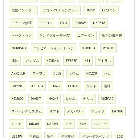
電動インパクト
ワゴンRスティングレー
H82W
EKワゴン
エアコン修理
エアコン
CX-3
DK8AW
NKR81A
トゥクトゥク
ランドクルーザー77
エアーマン
新年の御挨拶
NKR85AD
コンビネーション・レンチ
NKR81LA
WH63G
連休
ガンダム
XZU346
FE82EF
K11
アトラス
AKR66LR
スープラ
DB02
ラウム
NCZ20
休日
GDY281
XZU454
DA62V
FE82Ｄ
タント
趣味
XZU600
DA63T
HA24S
盆休み
ヤリス
MXPA10
スペーシアカスタム
リフト
メガパワー
ウェイク
LA700S
ミニカ
MK38L
DA64W
ミラ
745e
ジムニー
JB64W
再再販
新年
年末年始
メルセデスベンツ
EQE