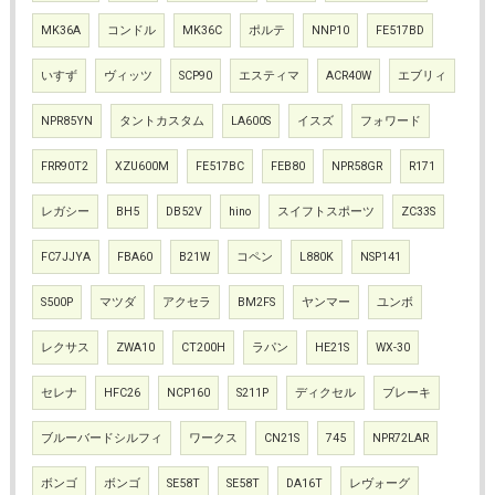
MK36A
コンドル
MK36C
ポルテ
NNP10
FE517BD
いすず
ヴィッツ
SCP90
エスティマ
ACR40W
エブリィ
NPR85YN
タントカスタム
LA600S
イスズ
フォワード
FRR90T2
XZU600M
FE517BC
FEB80
NPR58GR
R171
レガシー
BH5
DB52V
hino
スイフトスポーツ
ZC33S
FC7JJYA
FBA60
B21W
コペン
L880K
NSP141
S500P
マツダ
アクセラ
BM2FS
ヤンマー
ユンボ
レクサス
ZWA10
CT200H
ラパン
HE21S
WX-30
セレナ
HFC26
NCP160
S211P
ディクセル
ブレーキ
ブルーバードシルフィ
ワークス
CN21S
745
NPR72LAR
ボンゴ
ボンゴ
SE58T
SE58T
DA16T
レヴォーグ