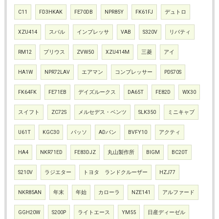
C11
FD3HKAK
FE70DB
NPR85Y
FK61FJ
デュトロ
XZU414
スバル
インプレッサ
VAB
S320V
リバティ
RM12
プリウス
ZVW50
XZU414M
三菱
アイ
HA1W
NPR72LAV
エアマン
コンプレッサー
PDS70S
FK64FK
FE71EB
デイズルークス
DA65T
FE82D
WX30
スイフト
ZC72S
メルセデス・ベンツ
SLK350
ミニキャブ
U61T
KGC30
パッソ
ADバン
BVFY10
アクティ
HA4
NKR71ED
FE83DJZ
丸山製作所
BIGM
BC20T
S210V
ラジエター
トヨタ ランドクルーザー
HZJ77
NKR85AN
年末
年始
カローラ
NZE141
アルファード
GGH20W
S200P
ライトエース
YM55
日産ディーゼル