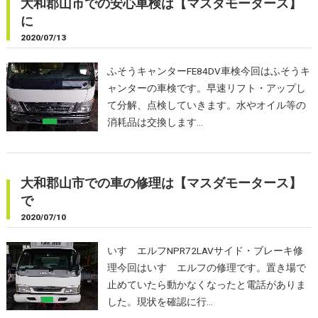
大和郡山市での安心車検は【マスダモータース】
に
2020/07/13
ふそうキャンターFE84DV車検今回はふそうキ
ャンターの車検です。早速リフト・アップし
て分解、点検していきます。水やオイル等の
消耗品は交換します…
大和郡山市での車の修理は【マスダモータース】
で
2020/07/10
いすゞエルフNPR72LAVサイド・ブレーキ修
理今回はいすゞエルフの修理です。置き場で
止めていたら動かなくなったと電話がありま
した。現状を確認に行…