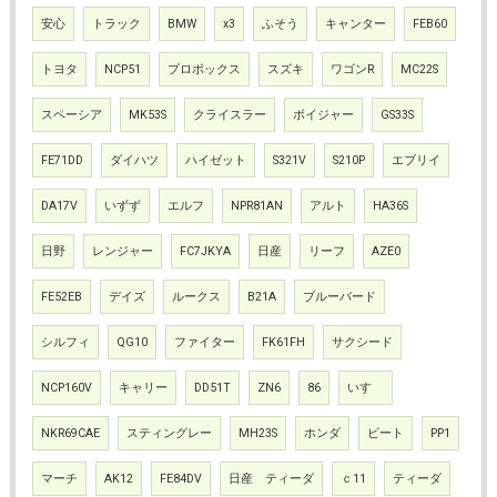
安心
トラック
BMW
x3
ふそう
キャンター
FEB60
トヨタ
NCP51
プロボックス
スズキ
ワゴンR
MC22S
スペーシア
MK53S
クライスラー
ボイジャー
GS33S
FE71DD
ダイハツ
ハイゼット
S321V
S210P
エブリイ
DA17V
いずず
エルフ
NPR81AN
アルト
HA36S
日野
レンジャー
FC7JKYA
日産
リーフ
AZE0
FE52EB
デイズ
ルークス
B21A
ブルーバード
シルフィ
QG10
ファイター
FK61FH
サクシード
NCP160V
キャリー
DD51T
ZN6
86
いすゞ
NKR69CAE
スティングレー
MH23S
ホンダ
ビート
PP1
マーチ
AK12
FE84DV
日産 ティーダ
ｃ11
ティーダ