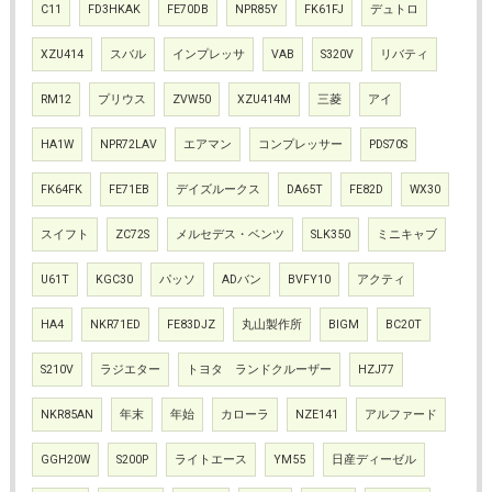
C11
FD3HKAK
FE70DB
NPR85Y
FK61FJ
デュトロ
XZU414
スバル
インプレッサ
VAB
S320V
リバティ
RM12
プリウス
ZVW50
XZU414M
三菱
アイ
HA1W
NPR72LAV
エアマン
コンプレッサー
PDS70S
FK64FK
FE71EB
デイズルークス
DA65T
FE82D
WX30
スイフト
ZC72S
メルセデス・ベンツ
SLK350
ミニキャブ
U61T
KGC30
パッソ
ADバン
BVFY10
アクティ
HA4
NKR71ED
FE83DJZ
丸山製作所
BIGM
BC20T
S210V
ラジエター
トヨタ ランドクルーザー
HZJ77
NKR85AN
年末
年始
カローラ
NZE141
アルファード
GGH20W
S200P
ライトエース
YM55
日産ディーゼル