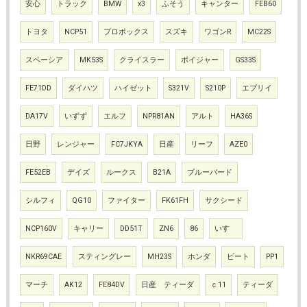
安心
トラック
BMW
x3
ふそう
キャンター
FEB60
トヨタ
NCP51
プロボックス
スズキ
ワゴンR
MC22S
スペーシア
MK53S
クライスラー
ボイジャー
GS33S
FE71DD
ダイハツ
ハイゼット
S321V
S210P
エブリイ
DA17V
いずず
エルフ
NPR81AN
アルト
HA36S
日野
レンジャー
FC7JKYA
日産
リーフ
AZE0
FE52EB
デイズ
ルークス
B21A
ブルーバード
シルフィ
QG10
ファイター
FK61FH
サクシード
NCP160V
キャリー
DD51T
ZN6
86
いすゞ
NKR69CAE
スティングレー
MH23S
ホンダ
ビート
PP1
マーチ
AK12
FE84DV
日産 ティーダ
ｃ11
ティーダ