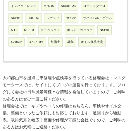
インパクトレンチ
MH21S
NKR81LAR
ロードスターRF
NDERE
FRR90S2
レガシィ
サバゲ
サバイバル・ゲーム
5.11
NCP10
クニペックス
ボルト・カッター
NCP81
XZU508
XZU710M
整備士
募集
オイル価格改定
大和郡山市を拠点に車修理や点検等を行っている修理会社・マスダ
モータースでは、サイトにてブログの運営を行っております。ブロ
グにて会社の日常風景等様々な情報を発信していますので、ご興味
のある方はぜひ一度ご覧ください。
修理会社では、キズやヘコミの修理はもちろん、車検やオイル交
換、整備といったご依頼にも対応しております。足回りから駆動
系、吸排気系と幅広く整備や修理が可能な会社ですので、ご興味の
ある方はお気軽にご連絡ください。