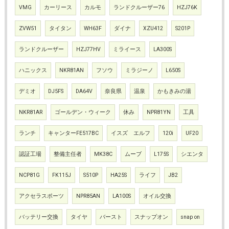
VMG
カーリース
カルモ
ランドクルーザー76
HZJ76K
ZVW51
タイタン
WH63F
ダイナ
XZU412
S201P
ランドクルーザー
HZJ77HV
ミライース
LA300S
ハニックス
NKR81AN
フソウ
ミラジーノ
L650S
デミオ
DJ5FS
DA64V
奈良県
温泉
かもきみの湯
NKR81AR
ゴールデン・ウィーク
休み
NPR81YN
工具
ランチ
キャンターFE517BC
イスズ エルフ
120i
UF20
認証工場
整備主任者
MK38C
ムーブ
L175S
シエンタ
NCP81G
FK115J
S510P
HA25S
ライフ
JB2
アクセラスポーツ
NPR85AN
LA100S
オイル交換
バッテリー交換
タイヤ
バースト
スナップオン
snap on