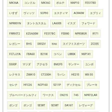
MK36A
コンドル
MK36C
ポルテ
NNP10
FE517BD
いすず
ヴィッツ
SCP90
エスティマ
ACR40W
エブリィ
NPR85YN
タントカスタム
LA600S
イスズ
フォワード
FRR90T2
XZU600M
FE517BC
FEB80
NPR58GR
R171
レガシー
BH5
DB52V
hino
スイフトスポーツ
ZC33S
FC7JJYA
FBA60
B21W
コペン
L880K
NSP141
S500P
マツダ
アクセラ
BM2FS
ヤンマー
ユンボ
レクサス
ZWA10
CT200H
ラパン
HE21S
WX-30
セレナ
HFC26
NCP160
S211P
ディクセル
ブレーキ
ブルーバードシルフィ
ワークス
CN21S
745
NPR72LAR
ボンゴ
ボンゴ
SE58T
SE58T
DA16T
レヴォーグ