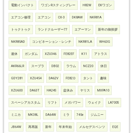
電動インパクト
ワゴンRスティングレー
H82W
EKワゴン
エアコン修理
エアコン
CX-3
DK8AW
NKR81A
トゥクトゥク
ランドクルーザー77
エアーマン
新年の御挨拶
NKR85AD
コンビネーション・レンチ
NKR81LA
WH63G
連休
ガンダム
XZU346
FE82EF
K11
アトラス
AKR66LR
スープラ
DB02
ラウム
NCZ20
休日
GDY281
XZU454
DA62V
FE82Ｄ
タント
趣味
XZU600
DA63T
HA24S
盆休み
ヤリス
MXPA10
スペーシアカスタム
リフト
メガパワー
ウェイク
LA700S
ミニカ
MK38L
DA64W
ミラ
745e
ジムニー
JB64W
再再販
新年
年末年始
メルセデスベンツ
EQE