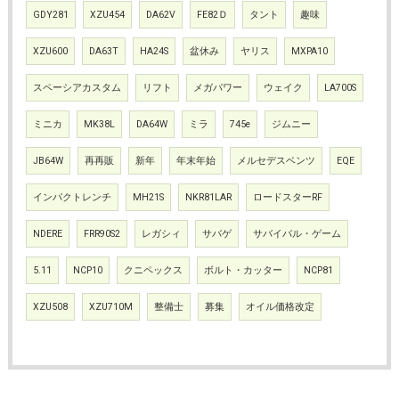
GDY281
XZU454
DA62V
FE82Ｄ
タント
趣味
XZU600
DA63T
HA24S
盆休み
ヤリス
MXPA10
スペーシアカスタム
リフト
メガパワー
ウェイク
LA700S
ミニカ
MK38L
DA64W
ミラ
745e
ジムニー
JB64W
再再販
新年
年末年始
メルセデスベンツ
EQE
インパクトレンチ
MH21S
NKR81LAR
ロードスターRF
NDERE
FRR90S2
レガシィ
サバゲ
サバイバル・ゲーム
5.11
NCP10
クニペックス
ボルト・カッター
NCP81
XZU508
XZU710M
整備士
募集
オイル価格改定