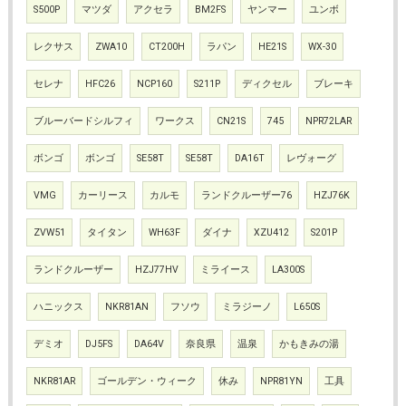
S500P
マツダ
アクセラ
BM2FS
ヤンマー
ユンボ
レクサス
ZWA10
CT200H
ラパン
HE21S
WX-30
セレナ
HFC26
NCP160
S211P
ディクセル
ブレーキ
ブルーバードシルフィ
ワークス
CN21S
745
NPR72LAR
ボンゴ
ボンゴ
SE58T
SE58T
DA16T
レヴォーグ
VMG
カーリース
カルモ
ランドクルーザー76
HZJ76K
ZVW51
タイタン
WH63F
ダイナ
XZU412
S201P
ランドクルーザー
HZJ77HV
ミライース
LA300S
ハニックス
NKR81AN
フソウ
ミラジーノ
L650S
デミオ
DJ5FS
DA64V
奈良県
温泉
かもきみの湯
NKR81AR
ゴールデン・ウィーク
休み
NPR81YN
工具