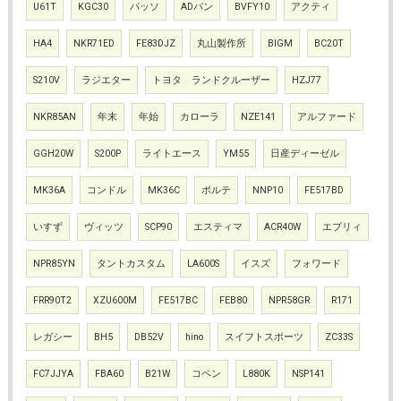
U61T
KGC30
パッソ
ADバン
BVFY10
アクティ
HA4
NKR71ED
FE83DJZ
丸山製作所
BIGM
BC20T
S210V
ラジエター
トヨタ ランドクルーザー
HZJ77
NKR85AN
年末
年始
カローラ
NZE141
アルファード
GGH20W
S200P
ライトエース
YM55
日産ディーゼル
MK36A
コンドル
MK36C
ポルテ
NNP10
FE517BD
いすず
ヴィッツ
SCP90
エスティマ
ACR40W
エブリィ
NPR85YN
タントカスタム
LA600S
イスズ
フォワード
FRR90T2
XZU600M
FE517BC
FEB80
NPR58GR
R171
レガシー
BH5
DB52V
hino
スイフトスポーツ
ZC33S
FC7JJYA
FBA60
B21W
コペン
L880K
NSP141