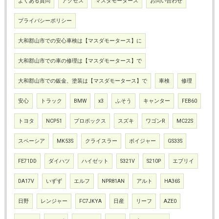
よくある質問
アクセス
マスダモータース
お問い合わせ
プライバシーポリシー
大和郡山市での安心車検は【マスダモータース】に
大和郡山市での車の修理は【マスダモータース】で
大和郡山市での鈑金、塗装は【マスダモータース】で
車検
修理
安心
トラック
BMW
x3
ふそう
キャンター
FEB60
トヨタ
NCP51
プロボックス
スズキ
ワゴンR
MC22S
スペーシア
MK53S
クライスラー
ボイジャー
GS33S
FE71DD
ダイハツ
ハイゼット
S321V
S210P
エブリイ
DA17V
いずず
エルフ
NPR81AN
アルト
HA36S
日野
レンジャー
FC7JKYA
日産
リーフ
AZE0