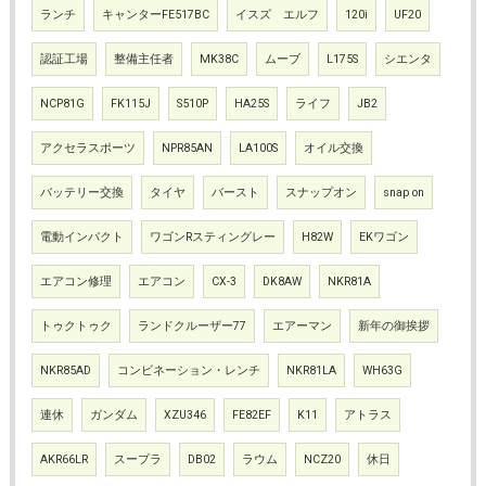
ランチ
キャンターFE517BC
イスズ エルフ
120i
UF20
認証工場
整備主任者
MK38C
ムーブ
L175S
シエンタ
NCP81G
FK115J
S510P
HA25S
ライフ
JB2
アクセラスポーツ
NPR85AN
LA100S
オイル交換
バッテリー交換
タイヤ
バースト
スナップオン
snap on
電動インパクト
ワゴンRスティングレー
H82W
EKワゴン
エアコン修理
エアコン
CX-3
DK8AW
NKR81A
トゥクトゥク
ランドクルーザー77
エアーマン
新年の御挨拶
NKR85AD
コンビネーション・レンチ
NKR81LA
WH63G
連休
ガンダム
XZU346
FE82EF
K11
アトラス
AKR66LR
スープラ
DB02
ラウム
NCZ20
休日