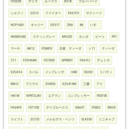
FE52EB
デイズ
ルークス
B21A
ブルーバード
シルフィ
QG10
ファイター
FK61FH
サクシード
NCP160V
キャリー
DD51T
ZN6
86
いすゞ
NKR69CAE
スティングレー
MH23S
ホンダ
ビート
PP1
マーチ
AK12
FE84DV
日産 ティーダ
ｃ11
ティーダ
C11
FD3HKAK
FE70DB
NPR85Y
FK61FJ
デュトロ
XZU414
スバル
インプレッサ
VAB
S320V
リバティ
RM12
プリウス
ZVW50
XZU414M
三菱
アイ
HA1W
NPR72LAV
エアマン
コンプレッサー
PDS70S
FK64FK
FE71EB
デイズルークス
DA65T
FE82D
WX30
スイフト
ZC72S
メルセデス・ベンツ
SLK350
ミニキャブ