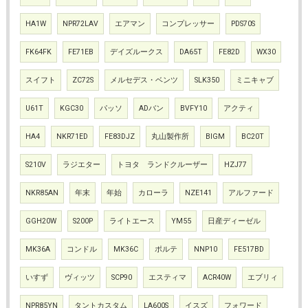
HA1W
NPR72LAV
エアマン
コンプレッサー
PDS70S
FK64FK
FE71EB
デイズルークス
DA65T
FE82D
WX30
スイフト
ZC72S
メルセデス・ベンツ
SLK350
ミニキャブ
U61T
KGC30
パッソ
ADバン
BVFY10
アクティ
HA4
NKR71ED
FE83DJZ
丸山製作所
BIGM
BC20T
S210V
ラジエター
トヨタ ランドクルーザー
HZJ77
NKR85AN
年末
年始
カローラ
NZE141
アルファード
GGH20W
S200P
ライトエース
YM55
日産ディーゼル
MK36A
コンドル
MK36C
ポルテ
NNP10
FE517BD
いすず
ヴィッツ
SCP90
エスティマ
ACR40W
エブリィ
NPR85YN
タントカスタム
LA600S
イスズ
フォワード