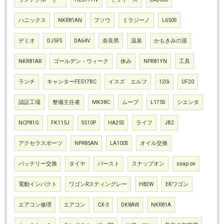
ハニックス
NKR81AN
フソウ
ミラジーノ
L650S
デミオ
DJ5FS
DA64V
奈良県
温泉
かもきみの湯
NKR81AR
ゴールデン・ウィーク
休み
NPR81YN
工具
ランチ
キャンターFE517BC
イスズ エルフ
120i
UF20
認証工場
整備主任者
MK38C
ムーブ
L175S
シエンタ
NCP81G
FK115J
S510P
HA25S
ライフ
JB2
アクセラスポーツ
NPR85AN
LA100S
オイル交換
バッテリー交換
タイヤ
バースト
スナップオン
snap on
電動インパクト
ワゴンRスティングレー
H82W
EKワゴン
エアコン修理
エアコン
CX-3
DK8AW
NKR81A