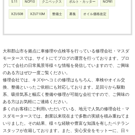
5.11
NCP10
クニペックス
ボルト・カッター
NCP81
XZU508
XZU710M
整備士
募集
オイル価格改定
大和郡山市を拠点に車修理や点検等を行っている修理会社・マスダ
モータースでは、サイトにてブログの運営を行っております。ブロ
グにて会社の日常風景等様々な情報を発信していますので、ご興味
のある方はぜひ一度ご覧ください。
修理会社では、キズやヘコミの修理はもちろん、車検やオイル交
換、整備といったご依頼にも対応しております。足回りから駆動
系、吸排気系と幅広く整備や修理が可能な会社ですので、ご興味の
ある方はお気軽にご連絡ください。
多くのお客様にご利用いただいている、地元で人気の修理会社・マ
スダモータースでは、創業以来現在まで多数の実績を積み重ねてま
いりました。その結果、様々な経験や豊富な知識を有したベテラン
スタッフが在籍しております。また、安心安全をモットーに、日々