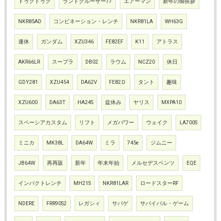
トゥクトゥク
ランドクルーザー77
エアーマン
新年の御挨拶
NKR85AD
コンビネーション・レンチ
NKR81LA
WH63G
連休
ガンダム
XZU346
FE82EF
K11
アトラス
AKR66LR
スープラ
DB02
ラウム
NCZ20
休日
GDY281
XZU454
DA62V
FE82Ｄ
タント
趣味
XZU600
DA63T
HA24S
盆休み
ヤリス
MXPA10
スペーシアカスタム
リフト
メガパワー
ウェイク
LA700S
ミニカ
MK38L
DA64W
ミラ
745e
ジムニー
JB64W
再再販
新年
年末年始
メルセデスベンツ
EQE
インパクトレンチ
MH21S
NKR81LAR
ロードスターRF
NDERE
FRR90S2
レガシィ
サバゲ
サバイバル・ゲーム