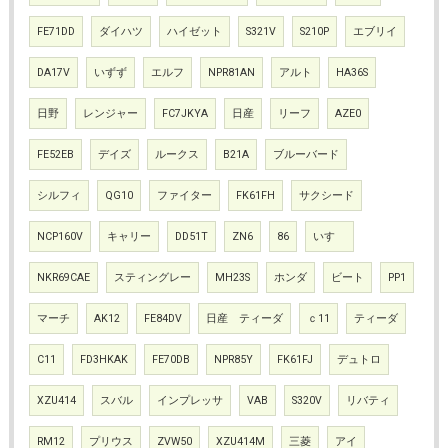
FE71DD
ダイハツ
ハイゼット
S321V
S210P
エブリイ
DA17V
いずず
エルフ
NPR81AN
アルト
HA36S
日野
レンジャー
FC7JKYA
日産
リーフ
AZE0
FE52EB
デイズ
ルークス
B21A
ブルーバード
シルフィ
QG10
ファイター
FK61FH
サクシード
NCP160V
キャリー
DD51T
ZN6
86
いすゞ
NKR69CAE
スティングレー
MH23S
ホンダ
ビート
PP1
マーチ
AK12
FE84DV
日産 ティーダ
ｃ11
ティーダ
C11
FD3HKAK
FE70DB
NPR85Y
FK61FJ
デュトロ
XZU414
スバル
インプレッサ
VAB
S320V
リバティ
RM12
プリウス
ZVW50
XZU414M
三菱
アイ