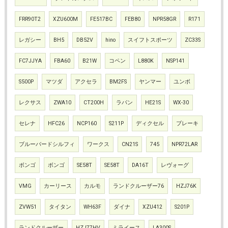
FRR90T2
XZU600M
FE517BC
FEB80
NPR58GR
R171
レガシー
BH5
DB52V
hino
スイフトスポーツ
ZC33S
FC7JJYA
FBA60
B21W
コペン
L880K
NSP141
S500P
マツダ
アクセラ
BM2FS
ヤンマー
ユンボ
レクサス
ZWA10
CT200H
ラパン
HE21S
WX-30
セレナ
HFC26
NCP160
S211P
ディクセル
ブレーキ
ブルーバードシルフィ
ワークス
CN21S
745
NPR72LAR
ボンゴ
ボンゴ
SE58T
SE58T
DA16T
レヴォーグ
VMG
カーリース
カルモ
ランドクルーザー76
HZJ76K
ZVW51
タイタン
WH63F
ダイナ
XZU412
S201P
ランドクルーザー
HZJ77HV
ミライース
LA300S