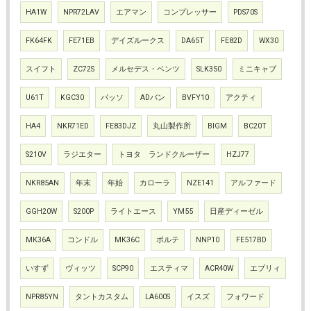
HA1W
NPR72LAV
エアマン
コンプレッサー
PDS70S
FK64FK
FE71EB
デイズルークス
DA65T
FE82D
WX30
スイフト
ZC72S
メルセデス・ベンツ
SLK350
ミニキャブ
U61T
KGC30
パッソ
ADバン
BVFY10
アクティ
HA4
NKR71ED
FE83DJZ
丸山製作所
BIGM
BC20T
S210V
ラジエター
トヨタ ランドクルーザー
HZJ77
NKR85AN
年末
年始
カローラ
NZE141
アルファード
GGH20W
S200P
ライトエース
YM55
日産ディーゼル
MK36A
コンドル
MK36C
ポルテ
NNP10
FE517BD
いすず
ヴィッツ
SCP90
エスティマ
ACR40W
エブリィ
NPR85YN
タントカスタム
LA600S
イスズ
フォワード