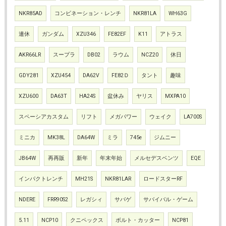
NKR85AD
コンビネーション・レンチ
NKR81LA
WH63G
連休
ガンダム
XZU346
FE82EF
K11
アトラス
AKR66LR
スープラ
DB02
ラウム
NCZ20
休日
GDY281
XZU454
DA62V
FE82Ｄ
タント
趣味
XZU600
DA63T
HA24S
盆休み
ヤリス
MXPA10
スペーシアカスタム
リフト
メガパワー
ウェイク
LA700S
ミニカ
MK38L
DA64W
ミラ
745e
ジムニー
JB64W
再再販
新年
年末年始
メルセデスベンツ
EQE
インパクトレンチ
MH21S
NKR81LAR
ロードスターRF
NDERE
FRR90S2
レガシィ
サバゲ
サバイバル・ゲーム
5.11
NCP10
クニペックス
ボルト・カッター
NCP81