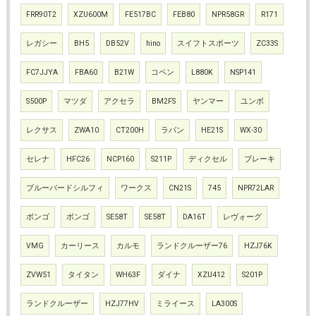
FRR90T2
XZU600M
FE517BC
FEB80
NPR58GR
R171
レガシー
BH5
DB52V
hino
スイフトスポーツ
ZC33S
FC7JJYA
FBA60
B21W
コペン
L880K
NSP141
S500P
マツダ
アクセラ
BM2FS
ヤンマー
ユンボ
レクサス
ZWA10
CT200H
ラパン
HE21S
WX-30
セレナ
HFC26
NCP160
S211P
ディクセル
ブレーキ
ブルーバードシルフィ
ワークス
CN21S
745
NPR72LAR
ボンゴ
ボンゴ
SE58T
SE58T
DA16T
レヴォーグ
VMG
カーリース
カルモ
ランドクルーザー76
HZJ76K
ZVW51
タイタン
WH63F
ダイナ
XZU412
S201P
ランドクルーザー
HZJ77HV
ミライース
LA300S