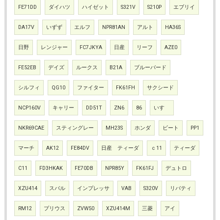
FE71DD
ダイハツ
ハイゼット
S321V
S210P
エブリイ
DA17V
いずず
エルフ
NPR81AN
アルト
HA36S
日野
レンジャー
FC7JKYA
日産
リーフ
AZE0
FE52EB
デイズ
ルークス
B21A
ブルーバード
シルフィ
QG10
ファイター
FK61FH
サクシード
NCP160V
キャリー
DD51T
ZN6
86
いすゞ
NKR69CAE
スティングレー
MH23S
ホンダ
ビート
PP1
マーチ
AK12
FE84DV
日産 ティーダ
ｃ11
ティーダ
C11
FD3HKAK
FE70DB
NPR85Y
FK61FJ
デュトロ
XZU414
スバル
インプレッサ
VAB
S320V
リバティ
RM12
プリウス
ZVW50
XZU414M
三菱
アイ