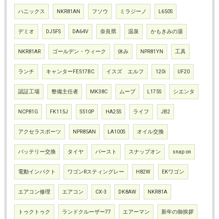
ハニックス
NKR81AN
フソウ
ミラジーノ
L650S
デミオ
DJ5FS
DA64V
奈良県
温泉
かもきみの湯
NKR81AR
ゴールデン・ウィーク
休み
NPR81YN
工具
ランチ
キャンターFE517BC
イスズ エルフ
120i
UF20
認証工場
整備主任者
MK38C
ムーブ
L175S
シエンタ
NCP81G
FK115J
S510P
HA25S
ライフ
JB2
アクセラスポーツ
NPR85AN
LA100S
オイル交換
バッテリー交換
タイヤ
バースト
スナップオン
snap on
電動インパクト
ワゴンRスティングレー
H82W
EKワゴン
エアコン修理
エアコン
CX-3
DK8AW
NKR81A
トゥクトゥク
ランドクルーザー77
エアーマン
新年の御挨拶