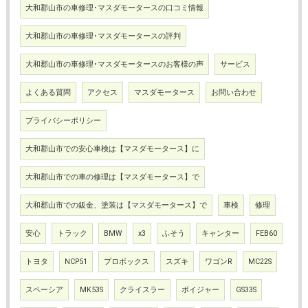
大和郡山市の車修理･マスダモータースの口コミ情報
大和郡山市の車修理･マスダモータースの評判
大和郡山市の車修理･マスダモータースのお客様の声
サービス
よくある質問
アクセス
マスダモータース
お問い合わせ
プライバシーポリシー
大和郡山市での安心車検は【マスダモータース】に
大和郡山市での車の修理は【マスダモータース】で
大和郡山市での鈑金、塗装は【マスダモータース】で
車検
修理
安心
トラック
BMW
x3
ふそう
キャンター
FEB60
トヨタ
NCP51
プロボックス
スズキ
ワゴンR
MC22S
スペーシア
MK53S
クライスラー
ボイジャー
GS33S