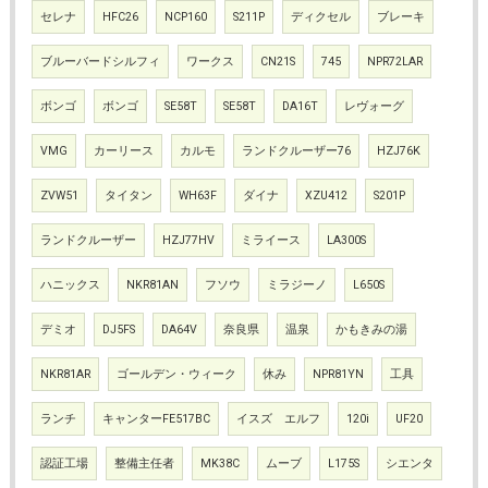
セレナ
HFC26
NCP160
S211P
ディクセル
ブレーキ
ブルーバードシルフィ
ワークス
CN21S
745
NPR72LAR
ボンゴ
ボンゴ
SE58T
SE58T
DA16T
レヴォーグ
VMG
カーリース
カルモ
ランドクルーザー76
HZJ76K
ZVW51
タイタン
WH63F
ダイナ
XZU412
S201P
ランドクルーザー
HZJ77HV
ミライース
LA300S
ハニックス
NKR81AN
フソウ
ミラジーノ
L650S
デミオ
DJ5FS
DA64V
奈良県
温泉
かもきみの湯
NKR81AR
ゴールデン・ウィーク
休み
NPR81YN
工具
ランチ
キャンターFE517BC
イスズ エルフ
120i
UF20
認証工場
整備主任者
MK38C
ムーブ
L175S
シエンタ