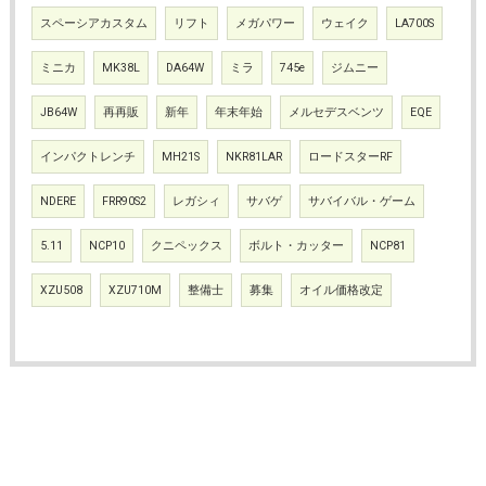
スペーシアカスタム
リフト
メガパワー
ウェイク
LA700S
ミニカ
MK38L
DA64W
ミラ
745e
ジムニー
JB64W
再再販
新年
年末年始
メルセデスベンツ
EQE
インパクトレンチ
MH21S
NKR81LAR
ロードスターRF
NDERE
FRR90S2
レガシィ
サバゲ
サバイバル・ゲーム
5.11
NCP10
クニペックス
ボルト・カッター
NCP81
XZU508
XZU710M
整備士
募集
オイル価格改定