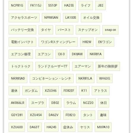
NCP81G
FK115J
S510P
HA25S
ライフ
JB2
アクセラスポーツ
NPR85AN
LA100S
オイル交換
バッテリー交換
タイヤ
バースト
スナップオン
snap on
電動インパクト
ワゴンRスティングレー
H82W
EKワゴン
エアコン修理
エアコン
CX-3
DK8AW
NKR81A
トゥクトゥク
ランドクルーザー77
エアーマン
新年の御挨拶
NKR85AD
コンビネーション・レンチ
NKR81LA
WH63G
連休
ガンダム
XZU346
FE82EF
K11
アトラス
AKR66LR
スープラ
DB02
ラウム
NCZ20
休日
GDY281
XZU454
DA62V
FE82Ｄ
タント
趣味
XZU600
DA63T
HA24S
盆休み
ヤリス
MXPA10