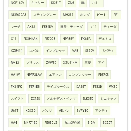
NCP160V
キャリー
DD51T
ZN6
86
いすゞ
NKR69CAE
スティングレー
MH23S
ホンダ
ビート
PP1
マーチ
AK12
FE84DV
日産 ティーダ
ｃ11
ティーダ
C11
FD3HKAK
FE70DB
NPR85Y
FK61FJ
デュトロ
XZU414
スバル
インプレッサ
VAB
S320V
リバティ
RM12
プリウス
ZVW50
XZU414M
三菱
アイ
HA1W
NPR72LAV
エアマン
コンプレッサー
PDS70S
FK64FK
FE71EB
デイズルークス
DA65T
FE82D
WX30
スイフト
ZC72S
メルセデス・ベンツ
SLK350
ミニキャブ
U61T
KGC30
パッソ
ADバン
BVFY10
アクティ
HA4
NKR71ED
FE83DJZ
丸山製作所
BIGM
BC20T