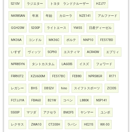
S210V
ラジエター
トヨタ ランドクルーザー
HZJ77
NKR85AN
年末
年始
カローラ
NZE141
アルファード
GGH20W
S200P
ライトエース
YM55
日産ディーゼル
MK36A
コンドル
MK36C
ポルテ
NNP10
FE517BD
いすず
ヴィッツ
SCP90
エスティマ
ACR40W
エブリィ
NPR85YN
タントカスタム
LA600S
イスズ
フォワード
FRR90T2
XZU600M
FE517BC
FEB80
NPR58GR
R171
レガシー
BH5
DB52V
hino
スイフトスポーツ
ZC33S
FC7JJYA
FBA60
B21W
コペン
L880K
NSP141
S500P
マツダ
アクセラ
BM2FS
ヤンマー
ユンボ
レクサス
ZWA10
CT200H
ラパン
HE21S
WX-30