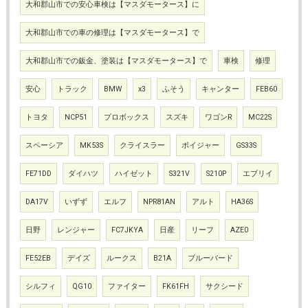
大和郡山市での安心車検は【マスダモータース】に
大和郡山市での車の修理は【マスダモータース】で
大和郡山市での鈑金、塗装は【マスダモータース】で
車検
修理
安心
トラック
BMW
x3
ふそう
キャンター
FEB60
トヨタ
NCP51
プロボックス
スズキ
ワゴンR
MC22S
スペーシア
MK53S
クライスラー
ボイジャー
GS33S
FE71DD
ダイハツ
ハイゼット
S321V
S210P
エブリイ
DA17V
いずず
エルフ
NPR81AN
アルト
HA36S
日野
レンジャー
FC7JKYA
日産
リーフ
AZE0
FE52EB
デイズ
ルークス
B21A
ブルーバード
シルフィ
QG10
ファイター
FK61FH
サクシード