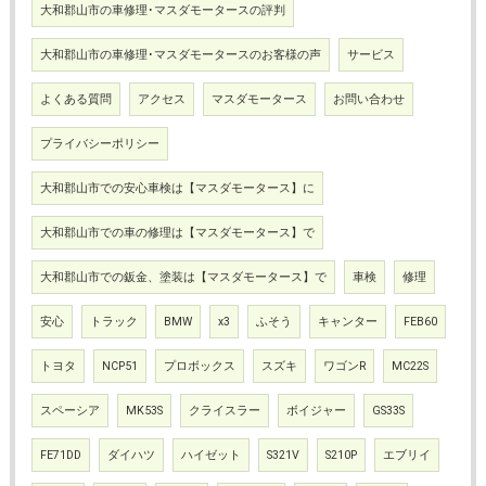
大和郡山市の車修理･マスダモータースの評判
大和郡山市の車修理･マスダモータースのお客様の声
サービス
よくある質問
アクセス
マスダモータース
お問い合わせ
プライバシーポリシー
大和郡山市での安心車検は【マスダモータース】に
大和郡山市での車の修理は【マスダモータース】で
大和郡山市での鈑金、塗装は【マスダモータース】で
車検
修理
安心
トラック
BMW
x3
ふそう
キャンター
FEB60
トヨタ
NCP51
プロボックス
スズキ
ワゴンR
MC22S
スペーシア
MK53S
クライスラー
ボイジャー
GS33S
FE71DD
ダイハツ
ハイゼット
S321V
S210P
エブリイ