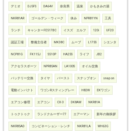
デミオ
DJ5FS
DA64V
奈良県
温泉
かもきみの湯
NKR81AR
ゴールデン・ウィーク
休み
NPR81YN
工具
ランチ
キャンターFE517BC
イスズ エルフ
120i
UF20
認証工場
整備主任者
MK38C
ムーブ
L175S
シエンタ
NCP81G
FK115J
S510P
HA25S
ライフ
JB2
アクセラスポーツ
NPR85AN
LA100S
オイル交換
バッテリー交換
タイヤ
バースト
スナップオン
snap on
電動インパクト
ワゴンRスティングレー
H82W
EKワゴン
エアコン修理
エアコン
CX-3
DK8AW
NKR81A
トゥクトゥク
ランドクルーザー77
エアーマン
新年の御挨拶
NKR85AD
コンビネーション・レンチ
NKR81LA
WH63G