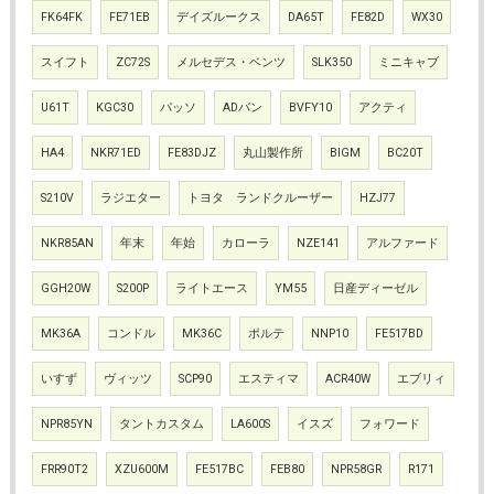
FK64FK
FE71EB
デイズルークス
DA65T
FE82D
WX30
スイフト
ZC72S
メルセデス・ベンツ
SLK350
ミニキャブ
U61T
KGC30
パッソ
ADバン
BVFY10
アクティ
HA4
NKR71ED
FE83DJZ
丸山製作所
BIGM
BC20T
S210V
ラジエター
トヨタ ランドクルーザー
HZJ77
NKR85AN
年末
年始
カローラ
NZE141
アルファード
GGH20W
S200P
ライトエース
YM55
日産ディーゼル
MK36A
コンドル
MK36C
ポルテ
NNP10
FE517BD
いすず
ヴィッツ
SCP90
エスティマ
ACR40W
エブリィ
NPR85YN
タントカスタム
LA600S
イスズ
フォワード
FRR90T2
XZU600M
FE517BC
FEB80
NPR58GR
R171