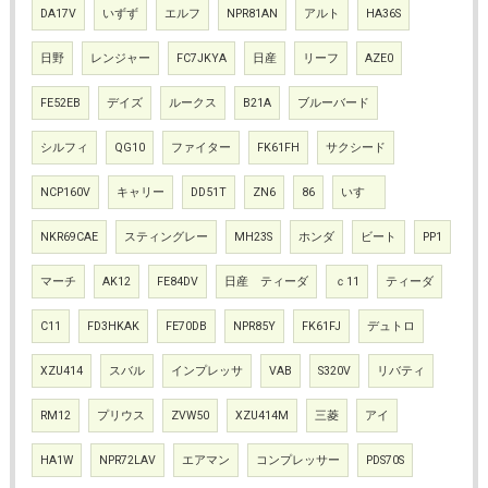
DA17V
いずず
エルフ
NPR81AN
アルト
HA36S
日野
レンジャー
FC7JKYA
日産
リーフ
AZE0
FE52EB
デイズ
ルークス
B21A
ブルーバード
シルフィ
QG10
ファイター
FK61FH
サクシード
NCP160V
キャリー
DD51T
ZN6
86
いすゞ
NKR69CAE
スティングレー
MH23S
ホンダ
ビート
PP1
マーチ
AK12
FE84DV
日産 ティーダ
ｃ11
ティーダ
C11
FD3HKAK
FE70DB
NPR85Y
FK61FJ
デュトロ
XZU414
スバル
インプレッサ
VAB
S320V
リバティ
RM12
プリウス
ZVW50
XZU414M
三菱
アイ
HA1W
NPR72LAV
エアマン
コンプレッサー
PDS70S