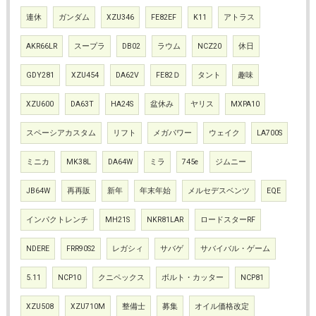
連休
ガンダム
XZU346
FE82EF
K11
アトラス
AKR66LR
スープラ
DB02
ラウム
NCZ20
休日
GDY281
XZU454
DA62V
FE82Ｄ
タント
趣味
XZU600
DA63T
HA24S
盆休み
ヤリス
MXPA10
スペーシアカスタム
リフト
メガパワー
ウェイク
LA700S
ミニカ
MK38L
DA64W
ミラ
745e
ジムニー
JB64W
再再販
新年
年末年始
メルセデスベンツ
EQE
インパクトレンチ
MH21S
NKR81LAR
ロードスターRF
NDERE
FRR90S2
レガシィ
サバゲ
サバイバル・ゲーム
5.11
NCP10
クニペックス
ボルト・カッター
NCP81
XZU508
XZU710M
整備士
募集
オイル価格改定