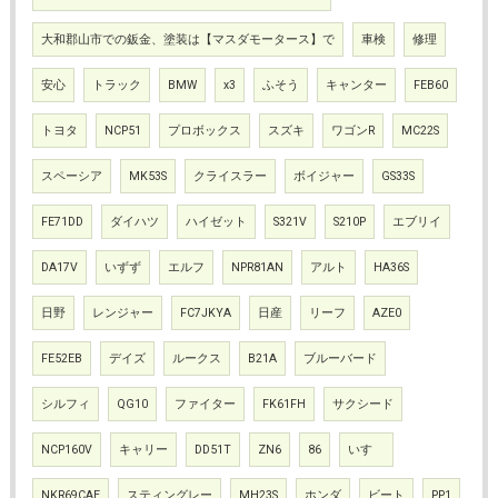
大和郡山市での鈑金、塗装は【マスダモータース】で
車検
修理
安心
トラック
BMW
x3
ふそう
キャンター
FEB60
トヨタ
NCP51
プロボックス
スズキ
ワゴンR
MC22S
スペーシア
MK53S
クライスラー
ボイジャー
GS33S
FE71DD
ダイハツ
ハイゼット
S321V
S210P
エブリイ
DA17V
いずず
エルフ
NPR81AN
アルト
HA36S
日野
レンジャー
FC7JKYA
日産
リーフ
AZE0
FE52EB
デイズ
ルークス
B21A
ブルーバード
シルフィ
QG10
ファイター
FK61FH
サクシード
NCP160V
キャリー
DD51T
ZN6
86
いすゞ
NKR69CAE
スティングレー
MH23S
ホンダ
ビート
PP1