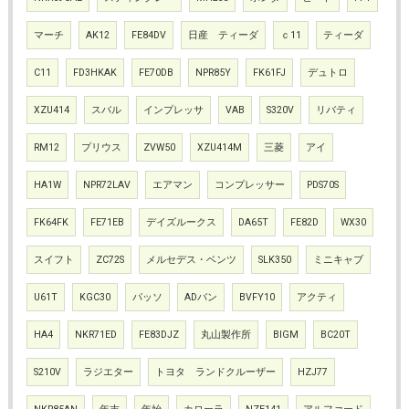
マーチ
AK12
FE84DV
日産 ティーダ
ｃ11
ティーダ
C11
FD3HKAK
FE70DB
NPR85Y
FK61FJ
デュトロ
XZU414
スバル
インプレッサ
VAB
S320V
リバティ
RM12
プリウス
ZVW50
XZU414M
三菱
アイ
HA1W
NPR72LAV
エアマン
コンプレッサー
PDS70S
FK64FK
FE71EB
デイズルークス
DA65T
FE82D
WX30
スイフト
ZC72S
メルセデス・ベンツ
SLK350
ミニキャブ
U61T
KGC30
パッソ
ADバン
BVFY10
アクティ
HA4
NKR71ED
FE83DJZ
丸山製作所
BIGM
BC20T
S210V
ラジエター
トヨタ ランドクルーザー
HZJ77