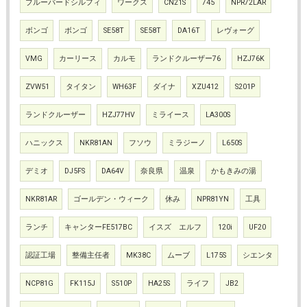
ブルーバードシルフィ
ワークス
CN21S
745
NPR72LAR
ボンゴ
ボンゴ
SE58T
SE58T
DA16T
レヴォーグ
VMG
カーリース
カルモ
ランドクルーザー76
HZJ76K
ZVW51
タイタン
WH63F
ダイナ
XZU412
S201P
ランドクルーザー
HZJ77HV
ミライース
LA300S
ハニックス
NKR81AN
フソウ
ミラジーノ
L650S
デミオ
DJ5FS
DA64V
奈良県
温泉
かもきみの湯
NKR81AR
ゴールデン・ウィーク
休み
NPR81YN
工具
ランチ
キャンターFE517BC
イスズ エルフ
120i
UF20
認証工場
整備主任者
MK38C
ムーブ
L175S
シエンタ
NCP81G
FK115J
S510P
HA25S
ライフ
JB2