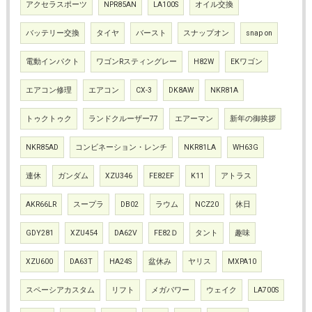
アクセラスポーツ
NPR85AN
LA100S
オイル交換
バッテリー交換
タイヤ
バースト
スナップオン
snap on
電動インパクト
ワゴンRスティングレー
H82W
EKワゴン
エアコン修理
エアコン
CX-3
DK8AW
NKR81A
トゥクトゥク
ランドクルーザー77
エアーマン
新年の御挨拶
NKR85AD
コンビネーション・レンチ
NKR81LA
WH63G
連休
ガンダム
XZU346
FE82EF
K11
アトラス
AKR66LR
スープラ
DB02
ラウム
NCZ20
休日
GDY281
XZU454
DA62V
FE82Ｄ
タント
趣味
XZU600
DA63T
HA24S
盆休み
ヤリス
MXPA10
スペーシアカスタム
リフト
メガパワー
ウェイク
LA700S