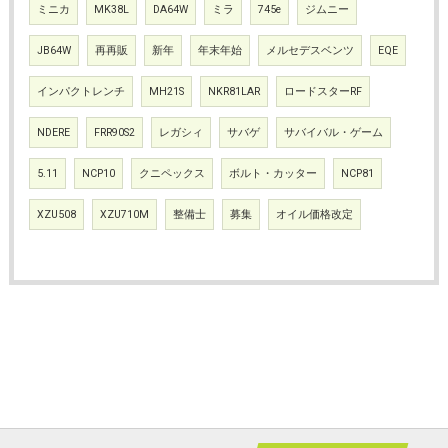
ミニカ
MK38L
DA64W
ミラ
745e
ジムニー
JB64W
再再販
新年
年末年始
メルセデスベンツ
EQE
インパクトレンチ
MH21S
NKR81LAR
ロードスターRF
NDERE
FRR90S2
レガシィ
サバゲ
サバイバル・ゲーム
5.11
NCP10
クニペックス
ボルト・カッター
NCP81
XZU508
XZU710M
整備士
募集
オイル価格改定