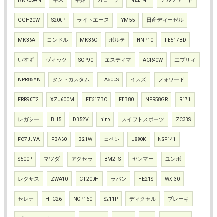
NKR85AN
年末
年始
カローラ
NZE141
アルファード
GGH20W
S200P
ライトエース
YM55
日産ディーゼル
MK36A
コンドル
MK36C
ポルテ
NNP10
FE517BD
いすず
ヴィッツ
SCP90
エスティマ
ACR40W
エブリィ
NPR85YN
タントカスタム
LA600S
イスズ
フォワード
FRR90T2
XZU600M
FE517BC
FEB80
NPR58GR
R171
レガシー
BH5
DB52V
hino
スイフトスポーツ
ZC33S
FC7JJYA
FBA60
B21W
コペン
L880K
NSP141
S500P
マツダ
アクセラ
BM2FS
ヤンマー
ユンボ
レクサス
ZWA10
CT200H
ラパン
HE21S
WX-30
セレナ
HFC26
NCP160
S211P
ディクセル
ブレーキ