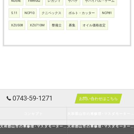
NDERE
FRR90S2
レガシィ
サバゲ
サバイバル・ゲーム
5.11
NCP10
クニペックス
ボルト・カッター
NCP81
XZU508
XZU710M
整備士
募集
オイル価格改定
0743-59-1271
お問い合わせはこちら
コンセプト
大和郡山市の車修理･マスダモータースの口コミ情報
大和郡山市の車修理･マスダモータースの評判
大和郡山市の車修理･マスダモータースのお客様の声