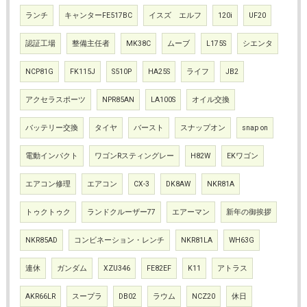
ランチ
キャンターFE517BC
イスズ エルフ
120i
UF20
認証工場
整備主任者
MK38C
ムーブ
L175S
シエンタ
NCP81G
FK115J
S510P
HA25S
ライフ
JB2
アクセラスポーツ
NPR85AN
LA100S
オイル交換
バッテリー交換
タイヤ
バースト
スナップオン
snap on
電動インパクト
ワゴンRスティングレー
H82W
EKワゴン
エアコン修理
エアコン
CX-3
DK8AW
NKR81A
トゥクトゥク
ランドクルーザー77
エアーマン
新年の御挨拶
NKR85AD
コンビネーション・レンチ
NKR81LA
WH63G
連休
ガンダム
XZU346
FE82EF
K11
アトラス
AKR66LR
スープラ
DB02
ラウム
NCZ20
休日