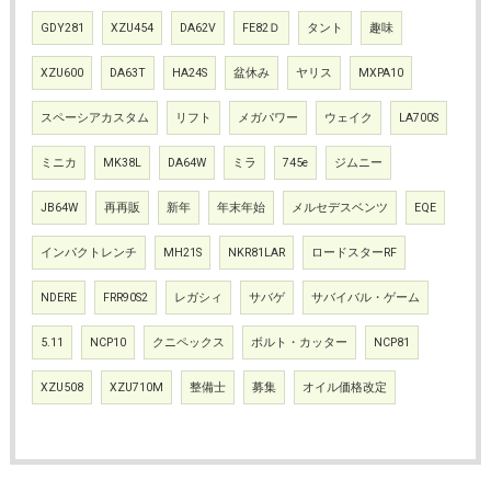
GDY281
XZU454
DA62V
FE82Ｄ
タント
趣味
XZU600
DA63T
HA24S
盆休み
ヤリス
MXPA10
スペーシアカスタム
リフト
メガパワー
ウェイク
LA700S
ミニカ
MK38L
DA64W
ミラ
745e
ジムニー
JB64W
再再販
新年
年末年始
メルセデスベンツ
EQE
インパクトレンチ
MH21S
NKR81LAR
ロードスターRF
NDERE
FRR90S2
レガシィ
サバゲ
サバイバル・ゲーム
5.11
NCP10
クニペックス
ボルト・カッター
NCP81
XZU508
XZU710M
整備士
募集
オイル価格改定