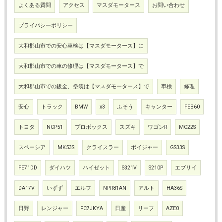
よくある質問
アクセス
マスダモータース
お問い合わせ
プライバシーポリシー
大和郡山市での安心車検は【マスダモータース】に
大和郡山市での車の修理は【マスダモータース】で
大和郡山市での鈑金、塗装は【マスダモータース】で
車検
修理
安心
トラック
BMW
x3
ふそう
キャンター
FEB60
トヨタ
NCP51
プロボックス
スズキ
ワゴンR
MC22S
スペーシア
MK53S
クライスラー
ボイジャー
GS33S
FE71DD
ダイハツ
ハイゼット
S321V
S210P
エブリイ
DA17V
いずず
エルフ
NPR81AN
アルト
HA36S
日野
レンジャー
FC7JKYA
日産
リーフ
AZE0