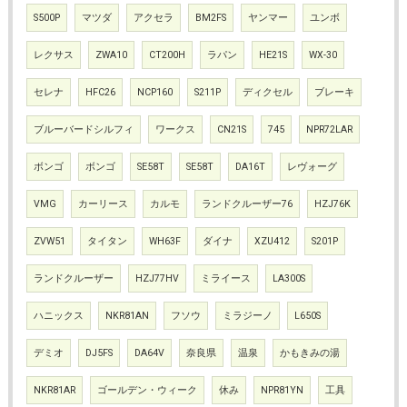
S500P
マツダ
アクセラ
BM2FS
ヤンマー
ユンボ
レクサス
ZWA10
CT200H
ラパン
HE21S
WX-30
セレナ
HFC26
NCP160
S211P
ディクセル
ブレーキ
ブルーバードシルフィ
ワークス
CN21S
745
NPR72LAR
ボンゴ
ボンゴ
SE58T
SE58T
DA16T
レヴォーグ
VMG
カーリース
カルモ
ランドクルーザー76
HZJ76K
ZVW51
タイタン
WH63F
ダイナ
XZU412
S201P
ランドクルーザー
HZJ77HV
ミライース
LA300S
ハニックス
NKR81AN
フソウ
ミラジーノ
L650S
デミオ
DJ5FS
DA64V
奈良県
温泉
かもきみの湯
NKR81AR
ゴールデン・ウィーク
休み
NPR81YN
工具