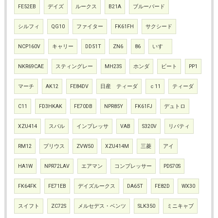
FE52EB
デイズ
ルークス
B21A
ブルーバード
シルフィ
QG10
ファイター
FK61FH
サクシード
NCP160V
キャリー
DD51T
ZN6
86
いすゞ
NKR69CAE
スティングレー
MH23S
ホンダ
ビート
PP1
マーチ
AK12
FE84DV
日産 ティーダ
ｃ11
ティーダ
C11
FD3HKAK
FE70DB
NPR85Y
FK61FJ
デュトロ
XZU414
スバル
インプレッサ
VAB
S320V
リバティ
RM12
プリウス
ZVW50
XZU414M
三菱
アイ
HA1W
NPR72LAV
エアマン
コンプレッサー
PDS70S
FK64FK
FE71EB
デイズルークス
DA65T
FE82D
WX30
スイフト
ZC72S
メルセデス・ベンツ
SLK350
ミニキャブ