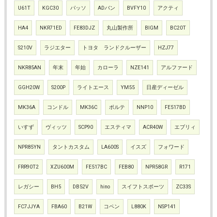
U61T
KGC30
パッソ
ADバン
BVFY10
アクティ
HA4
NKR71ED
FE83DJZ
丸山製作所
BIGM
BC20T
S210V
ラジエター
トヨタ ランドクルーザー
HZJ77
NKR85AN
年末
年始
カローラ
NZE141
アルファード
GGH20W
S200P
ライトエース
YM55
日産ディーゼル
MK36A
コンドル
MK36C
ポルテ
NNP10
FE517BD
いすず
ヴィッツ
SCP90
エスティマ
ACR40W
エブリィ
NPR85YN
タントカスタム
LA600S
イスズ
フォワード
FRR90T2
XZU600M
FE517BC
FEB80
NPR58GR
R171
レガシー
BH5
DB52V
hino
スイフトスポーツ
ZC33S
FC7JJYA
FBA60
B21W
コペン
L880K
NSP141