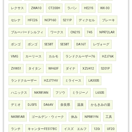
レクサス
ZWA10
CT200H
ラパン
HE21S
WX-30
セレナ
HFC26
NCP160
S211P
ディクセル
ブレーキ
ブルーバードシルフィ
ワークス
CN21S
745
NPR72LAR
ボンゴ
ボンゴ
SE58T
SE58T
DA16T
レヴォーグ
VMG
カーリース
カルモ
ランドクルーザー76
HZJ76K
ZVW51
タイタン
WH63F
ダイナ
XZU412
S201P
ランドクルーザー
HZJ77HV
ミライース
LA300S
ハニックス
NKR81AN
フソウ
ミラジーノ
L650S
デミオ
DJ5FS
DA64V
奈良県
温泉
かもきみの湯
NKR81AR
ゴールデン・ウィーク
休み
NPR81YN
工具
ランチ
キャンターFE517BC
イスズ エルフ
120i
UF20