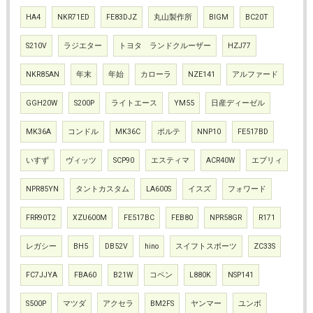
HA4
NKR71ED
FE83DJZ
丸山製作所
BIGM
BC20T
S210V
ラジエター
トヨタ ランドクルーザー
HZJ77
NKR85AN
年末
年始
カローラ
NZE141
アルファード
GGH20W
S200P
ライトエース
YM55
日産ディーゼル
MK36A
コンドル
MK36C
ポルテ
NNP10
FE517BD
いすず
ヴィッツ
SCP90
エスティマ
ACR40W
エブリィ
NPR85YN
タントカスタム
LA600S
イスズ
フォワード
FRR90T2
XZU600M
FE517BC
FEB80
NPR58GR
R171
レガシー
BH5
DB52V
hino
スイフトスポーツ
ZC33S
FC7JJYA
FBA60
B21W
コペン
L880K
NSP141
S500P
マツダ
アクセラ
BM2FS
ヤンマー
ユンボ