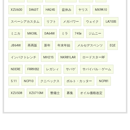
XZU600
DA63T
HA24S
盆休み
ヤリス
MXPA10
スペーシアカスタム
リフト
メガパワー
ウェイク
LA700S
ミニカ
MK38L
DA64W
ミラ
745e
ジムニー
JB64W
再再販
新年
年末年始
メルセデスベンツ
EQE
インパクトレンチ
MH21S
NKR81LAR
ロードスターRF
NDERE
FRR90S2
レガシィ
サバゲ
サバイバル・ゲーム
5.11
NCP10
クニペックス
ボルト・カッター
NCP81
XZU508
XZU710M
整備士
募集
オイル価格改定