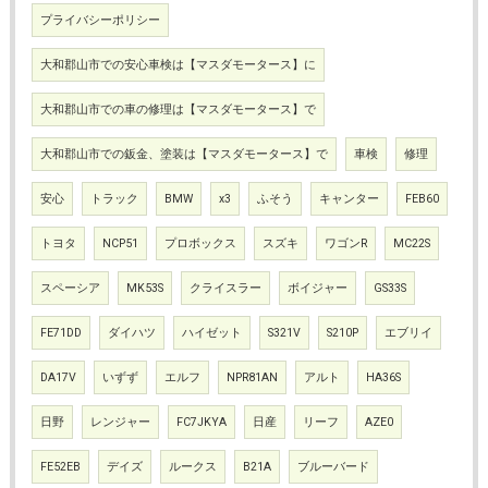
プライバシーポリシー
大和郡山市での安心車検は【マスダモータース】に
大和郡山市での車の修理は【マスダモータース】で
大和郡山市での鈑金、塗装は【マスダモータース】で
車検
修理
安心
トラック
BMW
x3
ふそう
キャンター
FEB60
トヨタ
NCP51
プロボックス
スズキ
ワゴンR
MC22S
スペーシア
MK53S
クライスラー
ボイジャー
GS33S
FE71DD
ダイハツ
ハイゼット
S321V
S210P
エブリイ
DA17V
いずず
エルフ
NPR81AN
アルト
HA36S
日野
レンジャー
FC7JKYA
日産
リーフ
AZE0
FE52EB
デイズ
ルークス
B21A
ブルーバード