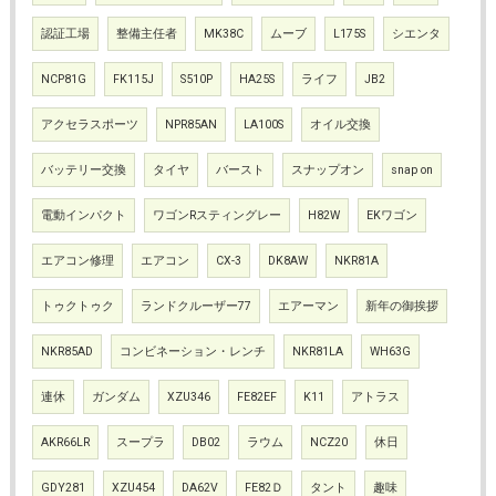
認証工場
整備主任者
MK38C
ムーブ
L175S
シエンタ
NCP81G
FK115J
S510P
HA25S
ライフ
JB2
アクセラスポーツ
NPR85AN
LA100S
オイル交換
バッテリー交換
タイヤ
バースト
スナップオン
snap on
電動インパクト
ワゴンRスティングレー
H82W
EKワゴン
エアコン修理
エアコン
CX-3
DK8AW
NKR81A
トゥクトゥク
ランドクルーザー77
エアーマン
新年の御挨拶
NKR85AD
コンビネーション・レンチ
NKR81LA
WH63G
連休
ガンダム
XZU346
FE82EF
K11
アトラス
AKR66LR
スープラ
DB02
ラウム
NCZ20
休日
GDY281
XZU454
DA62V
FE82Ｄ
タント
趣味