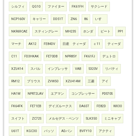
シルフィ
QG10
ファイター
FK61FH
サクシード
NCP160V
キャリー
DD51T
ZN6
86
いすゞ
NKR69CAE
スティングレー
MH23S
ホンダ
ビート
PP1
マーチ
AK12
FE84DV
日産 ティーダ
ｃ11
ティーダ
C11
FD3HKAK
FE70DB
NPR85Y
FK61FJ
デュトロ
XZU414
スバル
インプレッサ
VAB
S320V
リバティ
RM12
プリウス
ZVW50
XZU414M
三菱
アイ
HA1W
NPR72LAV
エアマン
コンプレッサー
PDS70S
FK64FK
FE71EB
デイズルークス
DA65T
FE82D
WX30
スイフト
ZC72S
メルセデス・ベンツ
SLK350
ミニキャブ
U61T
KGC30
パッソ
ADバン
BVFY10
アクティ