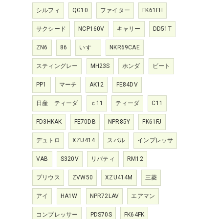
シルフィ
QG10
ファイター
FK61FH
サクシード
NCP160V
キャリー
DD51T
ZN6
86
いすゞ
NKR69CAE
スティングレー
MH23S
ホンダ
ビート
PP1
マーチ
AK12
FE84DV
日産 ティーダ
ｃ11
ティーダ
C11
FD3HKAK
FE70DB
NPR85Y
FK61FJ
デュトロ
XZU414
スバル
インプレッサ
VAB
S320V
リバティ
RM12
プリウス
ZVW50
XZU414M
三菱
アイ
HA1W
NPR72LAV
エアマン
コンプレッサー
PDS70S
FK64FK