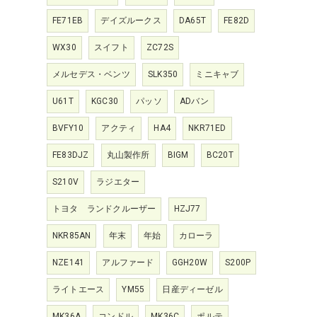
FE71EB
デイズルークス
DA65T
FE82D
WX30
スイフト
ZC72S
メルセデス・ベンツ
SLK350
ミニキャブ
U61T
KGC30
パッソ
ADバン
BVFY10
アクティ
HA4
NKR71ED
FE83DJZ
丸山製作所
BIGM
BC20T
S210V
ラジエター
トヨタ ランドクルーザー
HZJ77
NKR85AN
年末
年始
カローラ
NZE141
アルファード
GGH20W
S200P
ライトエース
YM55
日産ディーゼル
MK36A
コンドル
MK36C
ポルテ