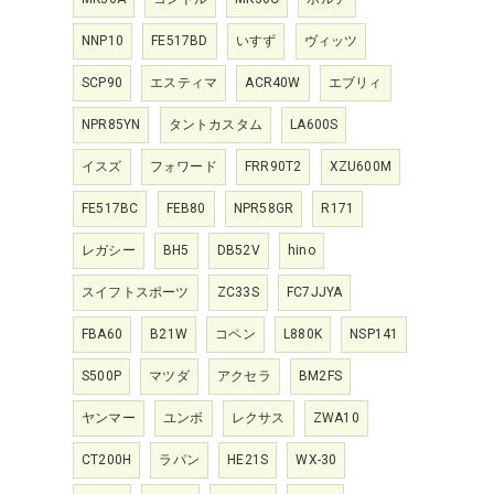
NNP10
FE517BD
いすず
ヴィッツ
SCP90
エスティマ
ACR40W
エブリィ
NPR85YN
タントカスタム
LA600S
イスズ
フォワード
FRR90T2
XZU600M
FE517BC
FEB80
NPR58GR
R171
レガシー
BH5
DB52V
hino
スイフトスポーツ
ZC33S
FC7JJYA
FBA60
B21W
コペン
L880K
NSP141
S500P
マツダ
アクセラ
BM2FS
ヤンマー
ユンボ
レクサス
ZWA10
CT200H
ラパン
HE21S
WX-30