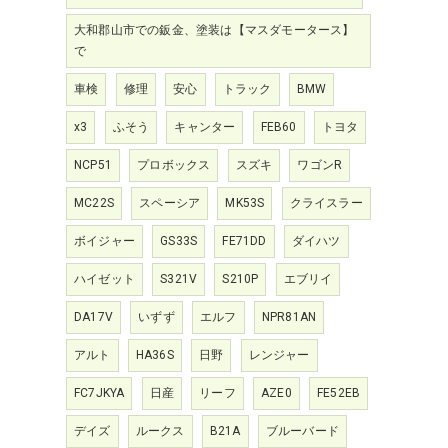
大和郡山市での鈑金、塗装は【マスダモータース】
で
車検
修理
安心
トラック
BMW
x3
ふそう
キャンター
FEB60
トヨタ
NCP51
プロボックス
スズキ
ワゴンR
MC22S
スペーシア
MK53S
クライスラー
ボイジャー
GS33S
FE71DD
ダイハツ
ハイゼット
S321V
S210P
エブリイ
DA17V
いずず
エルフ
NPR81AN
アルト
HA36S
日野
レンジャー
FC7JKYA
日産
リーフ
AZE0
FE52EB
デイズ
ルークス
B21A
ブルーバード