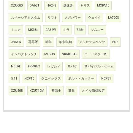
XZU600
DA63T
HA24S
盆休み
ヤリス
MXPA10
スペーシアカスタム
リフト
メガパワー
ウェイク
LA700S
ミニカ
MK38L
DA64W
ミラ
745e
ジムニー
JB64W
再再販
新年
年末年始
メルセデスベンツ
EQE
インパクトレンチ
MH21S
NKR81LAR
ロードスターRF
NDERE
FRR90S2
レガシィ
サバゲ
サバイバル・ゲーム
5.11
NCP10
クニペックス
ボルト・カッター
NCP81
XZU508
XZU710M
整備士
募集
オイル価格改定