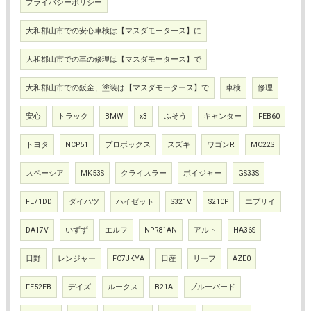
プライバシーポリシー
大和郡山市での安心車検は【マスダモータース】に
大和郡山市での車の修理は【マスダモータース】で
大和郡山市での鈑金、塗装は【マスダモータース】で
車検
修理
安心
トラック
BMW
x3
ふそう
キャンター
FEB60
トヨタ
NCP51
プロボックス
スズキ
ワゴンR
MC22S
スペーシア
MK53S
クライスラー
ボイジャー
GS33S
FE71DD
ダイハツ
ハイゼット
S321V
S210P
エブリイ
DA17V
いずず
エルフ
NPR81AN
アルト
HA36S
日野
レンジャー
FC7JKYA
日産
リーフ
AZE0
FE52EB
デイズ
ルークス
B21A
ブルーバード