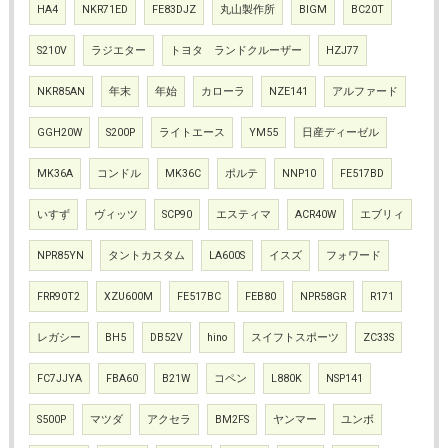
HA4
NKR71ED
FE83DJZ
丸山製作所
BIGM
BC20T
S210V
ラジエター
トヨタ ランドクルーザー
HZJ77
NKR85AN
年末
年始
カローラ
NZE141
アルファード
GGH20W
S200P
ライトエース
YM55
日産ディーゼル
MK36A
コンドル
MK36C
ポルテ
NNP10
FE517BD
いすず
ヴィッツ
SCP90
エスティマ
ACR40W
エブリィ
NPR85YN
タントカスタム
LA600S
イスズ
フォワード
FRR90T2
XZU600M
FE517BC
FEB80
NPR58GR
R171
レガシー
BH5
DB52V
hino
スイフトスポーツ
ZC33S
FC7JJYA
FBA60
B21W
コペン
L880K
NSP141
S500P
マツダ
アクセラ
BM2FS
ヤンマー
ユンボ