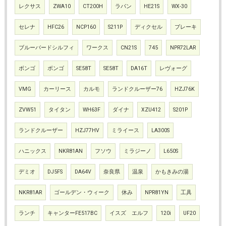
レクサス
ZWA10
CT200H
ラパン
HE21S
WX-30
セレナ
HFC26
NCP160
S211P
ディクセル
ブレーキ
ブルーバードシルフィ
ワークス
CN21S
745
NPR72LAR
ボンゴ
ボンゴ
SE58T
SE58T
DA16T
レヴォーグ
VMG
カーリース
カルモ
ランドクルーザー76
HZJ76K
ZVW51
タイタン
WH63F
ダイナ
XZU412
S201P
ランドクルーザー
HZJ77HV
ミライース
LA300S
ハニックス
NKR81AN
フソウ
ミラジーノ
L650S
デミオ
DJ5FS
DA64V
奈良県
温泉
かもきみの湯
NKR81AR
ゴールデン・ウィーク
休み
NPR81YN
工具
ランチ
キャンターFE517BC
イスズ エルフ
120i
UF20