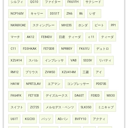
シルフィ
QG10
ファイター
FK61FH
サクシード
NCP160V
キャリー
DD51T
ZN6
86
いすゞ
NKR69CAE
スティングレー
MH23S
ホンダ
ビート
PP1
マーチ
AK12
FE84DV
日産 ティーダ
ｃ11
ティーダ
C11
FD3HKAK
FE70DB
NPR85Y
FK61FJ
デュトロ
XZU414
スバル
インプレッサ
VAB
S320V
リバティ
RM12
プリウス
ZVW50
XZU414M
三菱
アイ
HA1W
NPR72LAV
エアマン
コンプレッサー
PDS70S
FK64FK
FE71EB
デイズルークス
DA65T
FE82D
WX30
スイフト
ZC72S
メルセデス・ベンツ
SLK350
ミニキャブ
U61T
KGC30
パッソ
ADバン
BVFY10
アクティ