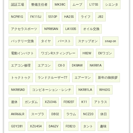
認証工場
整備主任者
MK38C
ムーブ
L175S
シエンタ
NCP81G
FK115J
S510P
HA25S
ライフ
JB2
アクセラスポーツ
NPR85AN
LA100S
オイル交換
バッテリー交換
タイヤ
バースト
スナップオン
snap on
電動インパクト
ワゴンRスティングレー
H82W
EKワゴン
エアコン修理
エアコン
CX-3
DK8AW
NKR81A
トゥクトゥク
ランドクルーザー77
エアーマン
新年の御挨拶
NKR85AD
コンビネーション・レンチ
NKR81LA
WH63G
連休
ガンダム
XZU346
FE82EF
K11
アトラス
AKR66LR
スープラ
DB02
ラウム
NCZ20
休日
GDY281
XZU454
DA62V
FE82Ｄ
タント
趣味