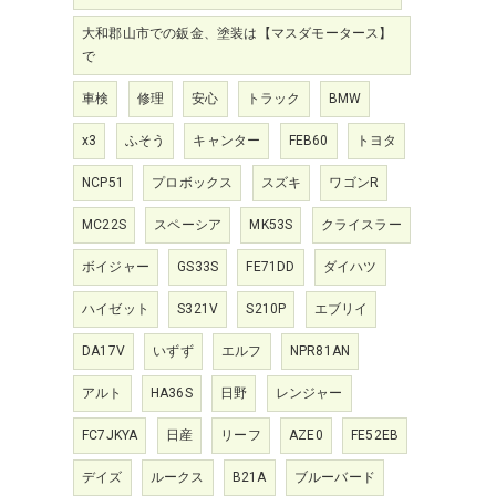
大和郡山市での鈑金、塗装は【マスダモータース】
で
車検
修理
安心
トラック
BMW
x3
ふそう
キャンター
FEB60
トヨタ
NCP51
プロボックス
スズキ
ワゴンR
MC22S
スペーシア
MK53S
クライスラー
ボイジャー
GS33S
FE71DD
ダイハツ
ハイゼット
S321V
S210P
エブリイ
DA17V
いずず
エルフ
NPR81AN
アルト
HA36S
日野
レンジャー
FC7JKYA
日産
リーフ
AZE0
FE52EB
デイズ
ルークス
B21A
ブルーバード