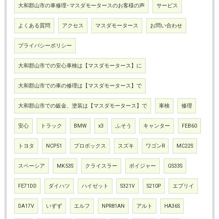
大和郡山市の車修理･マスダモータースのお客様の声
サービス
よくある質問
アクセス
マスダモータース
お問い合わせ
プライバシーポリシー
大和郡山市での安心車検は【マスダモータース】に
大和郡山市での車の修理は【マスダモータース】で
大和郡山市での鈑金、塗装は【マスダモータース】で
車検
修理
安心
トラック
BMW
x3
ふそう
キャンター
FEB60
トヨタ
NCP51
プロボックス
スズキ
ワゴンR
MC22S
スペーシア
MK53S
クライスラー
ボイジャー
GS33S
FE71DD
ダイハツ
ハイゼット
S321V
S210P
エブリイ
DA17V
いずず
エルフ
NPR81AN
アルト
HA36S