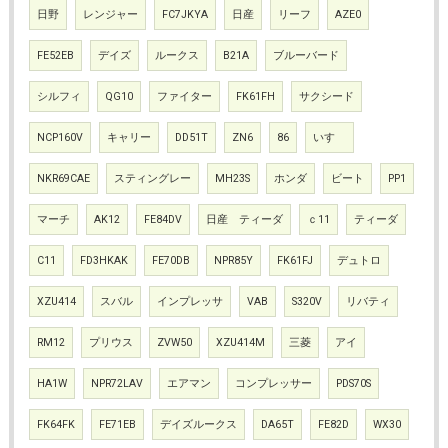
日野
レンジャー
FC7JKYA
日産
リーフ
AZE0
FE52EB
デイズ
ルークス
B21A
ブルーバード
シルフィ
QG10
ファイター
FK61FH
サクシード
NCP160V
キャリー
DD51T
ZN6
86
いすゞ
NKR69CAE
スティングレー
MH23S
ホンダ
ビート
PP1
マーチ
AK12
FE84DV
日産 ティーダ
ｃ11
ティーダ
C11
FD3HKAK
FE70DB
NPR85Y
FK61FJ
デュトロ
XZU414
スバル
インプレッサ
VAB
S320V
リバティ
RM12
プリウス
ZVW50
XZU414M
三菱
アイ
HA1W
NPR72LAV
エアマン
コンプレッサー
PDS70S
FK64FK
FE71EB
デイズルークス
DA65T
FE82D
WX30