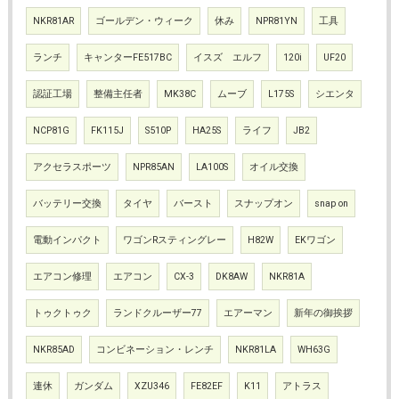
NKR81AR
ゴールデン・ウィーク
休み
NPR81YN
工具
ランチ
キャンターFE517BC
イスズ エルフ
120i
UF20
認証工場
整備主任者
MK38C
ムーブ
L175S
シエンタ
NCP81G
FK115J
S510P
HA25S
ライフ
JB2
アクセラスポーツ
NPR85AN
LA100S
オイル交換
バッテリー交換
タイヤ
バースト
スナップオン
snap on
電動インパクト
ワゴンRスティングレー
H82W
EKワゴン
エアコン修理
エアコン
CX-3
DK8AW
NKR81A
トゥクトゥク
ランドクルーザー77
エアーマン
新年の御挨拶
NKR85AD
コンビネーション・レンチ
NKR81LA
WH63G
連休
ガンダム
XZU346
FE82EF
K11
アトラス