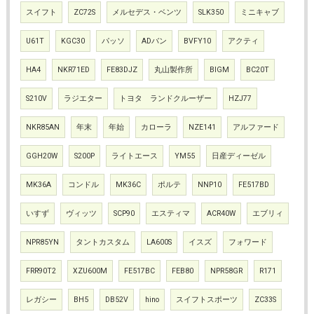
スイフト
ZC72S
メルセデス・ベンツ
SLK350
ミニキャブ
U61T
KGC30
パッソ
ADバン
BVFY10
アクティ
HA4
NKR71ED
FE83DJZ
丸山製作所
BIGM
BC20T
S210V
ラジエター
トヨタ ランドクルーザー
HZJ77
NKR85AN
年末
年始
カローラ
NZE141
アルファード
GGH20W
S200P
ライトエース
YM55
日産ディーゼル
MK36A
コンドル
MK36C
ポルテ
NNP10
FE517BD
いすず
ヴィッツ
SCP90
エスティマ
ACR40W
エブリィ
NPR85YN
タントカスタム
LA600S
イスズ
フォワード
FRR90T2
XZU600M
FE517BC
FEB80
NPR58GR
R171
レガシー
BH5
DB52V
hino
スイフトスポーツ
ZC33S