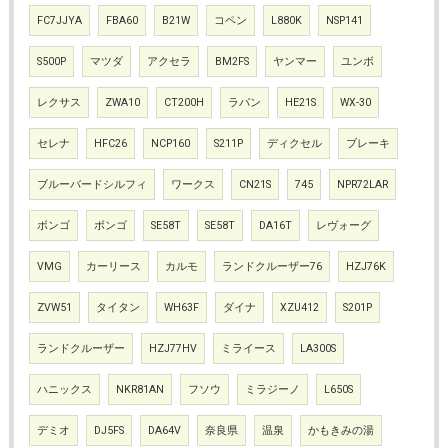
FC7JJYA
FBA60
B21W
コペン
L880K
NSP141
S500P
マツダ
アクセラ
BM2FS
ヤンマー
ユンボ
レクサス
ZWA10
CT200H
ラパン
HE21S
WX-30
セレナ
HFC26
NCP160
S211P
ディクセル
ブレーキ
ブルーバードシルフィ
ワークス
CN21S
745
NPR72LAR
ボンゴ
ボンゴ
SE58T
SE58T
DA16T
レヴォーグ
VMG
カーリース
カルモ
ランドクルーザー76
HZJ76K
ZVW51
タイタン
WH63F
ダイナ
XZU412
S201P
ランドクルーザー
HZJ77HV
ミライース
LA300S
ハニックス
NKR81AN
フソウ
ミラジーノ
L650S
デミオ
DJ5FS
DA64V
奈良県
温泉
かもきみの湯