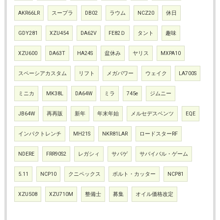
AKR66LR
スープラ
DB02
ラウム
NCZ20
休日
GDY281
XZU454
DA62V
FE82Ｄ
タント
趣味
XZU600
DA63T
HA24S
盆休み
ヤリス
MXPA10
スペーシアカスタム
リフト
メガパワー
ウェイク
LA700S
ミニカ
MK38L
DA64W
ミラ
745e
ジムニー
JB64W
再再販
新年
年末年始
メルセデスベンツ
EQE
インパクトレンチ
MH21S
NKR81LAR
ロードスターRF
NDERE
FRR90S2
レガシィ
サバゲ
サバイバル・ゲーム
5.11
NCP10
クニペックス
ボルト・カッター
NCP81
XZU508
XZU710M
整備士
募集
オイル価格改定