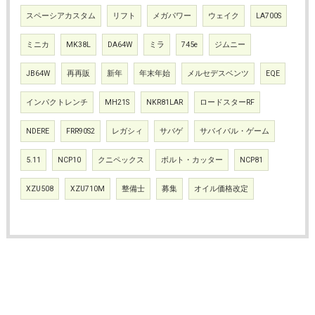
スペーシアカスタム
リフト
メガパワー
ウェイク
LA700S
ミニカ
MK38L
DA64W
ミラ
745e
ジムニー
JB64W
再再販
新年
年末年始
メルセデスベンツ
EQE
インパクトレンチ
MH21S
NKR81LAR
ロードスターRF
NDERE
FRR90S2
レガシィ
サバゲ
サバイバル・ゲーム
5.11
NCP10
クニペックス
ボルト・カッター
NCP81
XZU508
XZU710M
整備士
募集
オイル価格改定