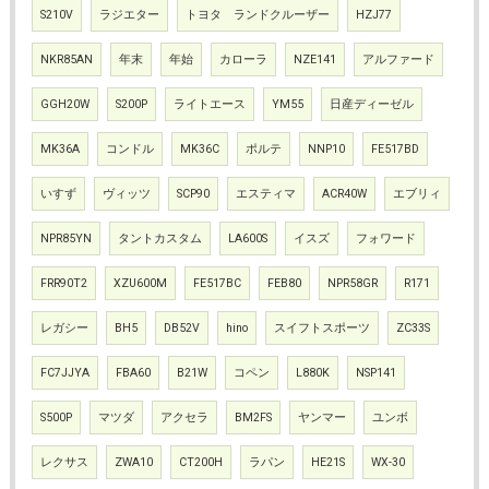
S210V
ラジエター
トヨタ ランドクルーザー
HZJ77
NKR85AN
年末
年始
カローラ
NZE141
アルファード
GGH20W
S200P
ライトエース
YM55
日産ディーゼル
MK36A
コンドル
MK36C
ポルテ
NNP10
FE517BD
いすず
ヴィッツ
SCP90
エスティマ
ACR40W
エブリィ
NPR85YN
タントカスタム
LA600S
イスズ
フォワード
FRR90T2
XZU600M
FE517BC
FEB80
NPR58GR
R171
レガシー
BH5
DB52V
hino
スイフトスポーツ
ZC33S
FC7JJYA
FBA60
B21W
コペン
L880K
NSP141
S500P
マツダ
アクセラ
BM2FS
ヤンマー
ユンボ
レクサス
ZWA10
CT200H
ラパン
HE21S
WX-30