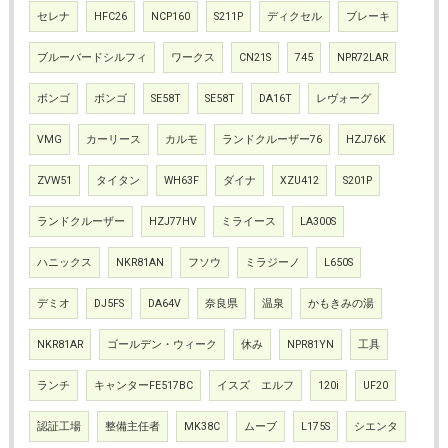
セレナ
HFC26
NCP160
S211P
ディクセル
ブレーキ
ブルーバードシルフィ
ワークス
CN21S
745
NPR72LAR
ボンゴ
ボンゴ
SE58T
SE58T
DA16T
レヴォーグ
VMG
カーリース
カルモ
ランドクルーザー76
HZJ76K
ZVW51
タイタン
WH63F
ダイナ
XZU412
S201P
ランドクルーザー
HZJ77HV
ミライース
LA300S
ハニックス
NKR81AN
フソウ
ミラジーノ
L650S
デミオ
DJ5FS
DA64V
奈良県
温泉
かもきみの湯
NKR81AR
ゴールデン・ウィーク
休み
NPR81YN
工具
ランチ
キャンターFE517BC
イスズ エルフ
120i
UF20
認証工場
整備主任者
MK38C
ムーブ
L175S
シエンタ