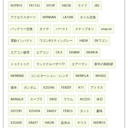
NCP81G
FK115J
S510P
HA25S
ライフ
JB2
アクセラスポーツ
NPR85AN
LA100S
オイル交換
バッテリー交換
タイヤ
バースト
スナップオン
snap on
電動インパクト
ワゴンRスティングレー
H82W
EKワゴン
エアコン修理
エアコン
CX-3
DK8AW
NKR81A
トゥクトゥク
ランドクルーザー77
エアーマン
新年の御挨拶
NKR85AD
コンビネーション・レンチ
NKR81LA
WH63G
連休
ガンダム
XZU346
FE82EF
K11
アトラス
AKR66LR
スープラ
DB02
ラウム
NCZ20
休日
GDY281
XZU454
DA62V
FE82Ｄ
タント
趣味
XZU600
DA63T
HA24S
盆休み
ヤリス
MXPA10