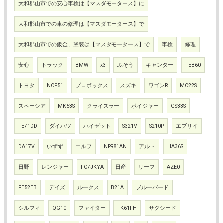
大和郡山市での安心車検は【マスダモータース】に
大和郡山市での車の修理は【マスダモータース】で
大和郡山市での鈑金、塗装は【マスダモータース】で
車検
修理
安心
トラック
BMW
x3
ふそう
キャンター
FEB60
トヨタ
NCP51
プロボックス
スズキ
ワゴンR
MC22S
スペーシア
MK53S
クライスラー
ボイジャー
GS33S
FE71DD
ダイハツ
ハイゼット
S321V
S210P
エブリイ
DA17V
いずず
エルフ
NPR81AN
アルト
HA36S
日野
レンジャー
FC7JKYA
日産
リーフ
AZE0
FE52EB
デイズ
ルークス
B21A
ブルーバード
シルフィ
QG10
ファイター
FK61FH
サクシード