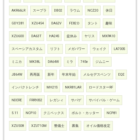
AKR66LR
スープラ
DB02
ラウム
NCZ20
休日
GDY281
XZU454
DA62V
FE82Ｄ
タント
趣味
XZU600
DA63T
HA24S
盆休み
ヤリス
MXPA10
スペーシアカスタム
リフト
メガパワー
ウェイク
LA700S
ミニカ
MK38L
DA64W
ミラ
745e
ジムニー
JB64W
再再販
新年
年末年始
メルセデスベンツ
EQE
インパクトレンチ
MH21S
NKR81LAR
ロードスターRF
NDERE
FRR90S2
レガシィ
サバゲ
サバイバル・ゲーム
5.11
NCP10
クニペックス
ボルト・カッター
NCP81
XZU508
XZU710M
整備士
募集
オイル価格改定