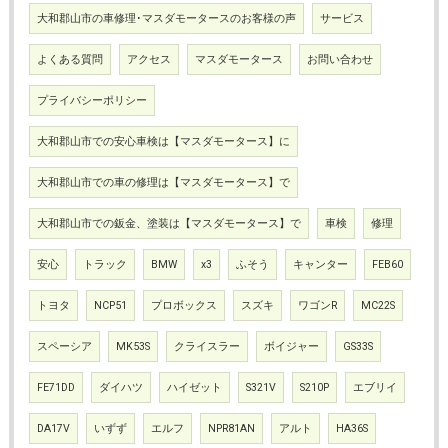
大和郡山市の車修理･マスダモータースのお客様の声
サービス
よくある質問
アクセス
マスダモータース
お問い合わせ
プライバシーポリシー
大和郡山市での安心車検は【マスダモータース】に
大和郡山市での車の修理は【マスダモータース】で
大和郡山市での鈑金、塗装は【マスダモータース】で
車検
修理
安心
トラック
BMW
x3
ふそう
キャンター
FEB60
トヨタ
NCP51
プロボックス
スズキ
ワゴンR
MC22S
スペーシア
MK53S
クライスラー
ボイジャー
GS33S
FE71DD
ダイハツ
ハイゼット
S321V
S210P
エブリイ
DA17V
いずず
エルフ
NPR81AN
アルト
HA36S