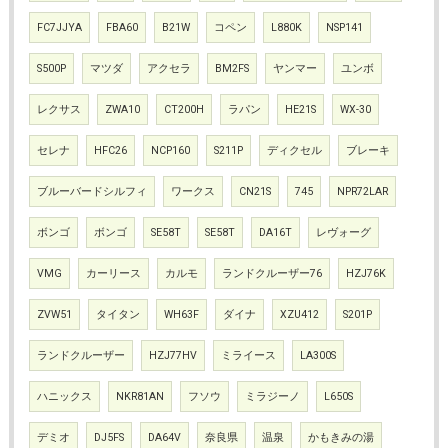
FC7JJYA
FBA60
B21W
コペン
L880K
NSP141
S500P
マツダ
アクセラ
BM2FS
ヤンマー
ユンボ
レクサス
ZWA10
CT200H
ラパン
HE21S
WX-30
セレナ
HFC26
NCP160
S211P
ディクセル
ブレーキ
ブルーバードシルフィ
ワークス
CN21S
745
NPR72LAR
ボンゴ
ボンゴ
SE58T
SE58T
DA16T
レヴォーグ
VMG
カーリース
カルモ
ランドクルーザー76
HZJ76K
ZVW51
タイタン
WH63F
ダイナ
XZU412
S201P
ランドクルーザー
HZJ77HV
ミライース
LA300S
ハニックス
NKR81AN
フソウ
ミラジーノ
L650S
デミオ
DJ5FS
DA64V
奈良県
温泉
かもきみの湯