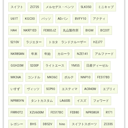
スイフト
ZC72S
メルセデス・ベンツ
SLK350
ミニキャブ
U61T
KGC30
パッソ
ADバン
BVFY10
アクティ
HA4
NKR71ED
FE83DJZ
丸山製作所
BIGM
BC20T
S210V
ラジエター
トヨタ ランドクルーザー
HZJ77
NKR85AN
年末
年始
カローラ
NZE141
アルファード
GGH20W
S200P
ライトエース
YM55
日産ディーゼル
MK36A
コンドル
MK36C
ポルテ
NNP10
FE517BD
いすず
ヴィッツ
SCP90
エスティマ
ACR40W
エブリィ
NPR85YN
タントカスタム
LA600S
イスズ
フォワード
FRR90T2
XZU600M
FE517BC
FEB80
NPR58GR
R171
レガシー
BH5
DB52V
hino
スイフトスポーツ
ZC33S