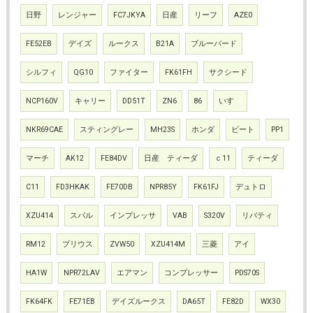
日野
レンジャー
FC7JKYA
日産
リーフ
AZE0
FE52EB
デイズ
ルークス
B21A
ブルーバード
シルフィ
QG10
ファイター
FK61FH
サクシード
NCP160V
キャリー
DD51T
ZN6
86
いすゞ
NKR69CAE
スティングレー
MH23S
ホンダ
ビート
PP1
マーチ
AK12
FE84DV
日産 ティーダ
ｃ11
ティーダ
C11
FD3HKAK
FE70DB
NPR85Y
FK61FJ
デュトロ
XZU414
スバル
インプレッサ
VAB
S320V
リバティ
RM12
プリウス
ZVW50
XZU414M
三菱
アイ
HA1W
NPR72LAV
エアマン
コンプレッサー
PDS70S
FK64FK
FE71EB
デイズルークス
DA65T
FE82D
WX30