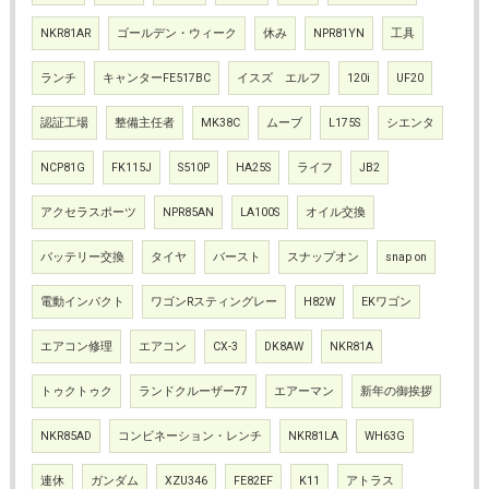
NKR81AR
ゴールデン・ウィーク
休み
NPR81YN
工具
ランチ
キャンターFE517BC
イスズ エルフ
120i
UF20
認証工場
整備主任者
MK38C
ムーブ
L175S
シエンタ
NCP81G
FK115J
S510P
HA25S
ライフ
JB2
アクセラスポーツ
NPR85AN
LA100S
オイル交換
バッテリー交換
タイヤ
バースト
スナップオン
snap on
電動インパクト
ワゴンRスティングレー
H82W
EKワゴン
エアコン修理
エアコン
CX-3
DK8AW
NKR81A
トゥクトゥク
ランドクルーザー77
エアーマン
新年の御挨拶
NKR85AD
コンビネーション・レンチ
NKR81LA
WH63G
連休
ガンダム
XZU346
FE82EF
K11
アトラス