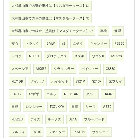
大和郡山市での安心車検は【マスダモータース】に
大和郡山市での車の修理は【マスダモータース】で
大和郡山市での鈑金、塗装は【マスダモータース】で
車検
修理
安心
トラック
BMW
x3
ふそう
キャンター
FEB60
トヨタ
NCP51
プロボックス
スズキ
ワゴンR
MC22S
スペーシア
MK53S
クライスラー
ボイジャー
GS33S
FE71DD
ダイハツ
ハイゼット
S321V
S210P
エブリイ
DA17V
いずず
エルフ
NPR81AN
アルト
HA36S
日野
レンジャー
FC7JKYA
日産
リーフ
AZE0
FE52EB
デイズ
ルークス
B21A
ブルーバード
シルフィ
QG10
ファイター
FK61FH
サクシード