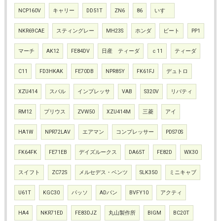
NCP160V
キャリー
DD51T
ZN6
86
いすゞ
NKR69CAE
スティングレー
MH23S
ホンダ
ビート
PP1
マーチ
AK12
FE84DV
日産 ティーダ
ｃ11
ティーダ
C11
FD3HKAK
FE70DB
NPR85Y
FK61FJ
デュトロ
XZU414
スバル
インプレッサ
VAB
S320V
リバティ
RM12
プリウス
ZVW50
XZU414M
三菱
アイ
HA1W
NPR72LAV
エアマン
コンプレッサー
PDS70S
FK64FK
FE71EB
デイズルークス
DA65T
FE82D
WX30
スイフト
ZC72S
メルセデス・ベンツ
SLK350
ミニキャブ
U61T
KGC30
パッソ
ADバン
BVFY10
アクティ
HA4
NKR71ED
FE83DJZ
丸山製作所
BIGM
BC20T