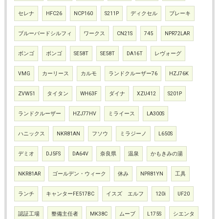
セレナ
HFC26
NCP160
S211P
ディクセル
ブレーキ
ブルーバードシルフィ
ワークス
CN21S
745
NPR72LAR
ボンゴ
ボンゴ
SE58T
SE58T
DA16T
レヴォーグ
VMG
カーリース
カルモ
ランドクルーザー76
HZJ76K
ZVW51
タイタン
WH63F
ダイナ
XZU412
S201P
ランドクルーザー
HZJ77HV
ミライース
LA300S
ハニックス
NKR81AN
フソウ
ミラジーノ
L650S
デミオ
DJ5FS
DA64V
奈良県
温泉
かもきみの湯
NKR81AR
ゴールデン・ウィーク
休み
NPR81YN
工具
ランチ
キャンターFE517BC
イスズ エルフ
120i
UF20
認証工場
整備主任者
MK38C
ムーブ
L175S
シエンタ