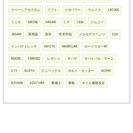
スペーシアカスタム
リフト
メガパワー
ウェイク
LA700S
ミニカ
MK38L
DA64W
ミラ
745e
ジムニー
JB64W
再再販
新年
年末年始
メルセデスベンツ
EQE
インパクトレンチ
MH21S
NKR81LAR
ロードスターRF
NDERE
FRR90S2
レガシィ
サバゲ
サバイバル・ゲーム
5.11
NCP10
クニペックス
ボルト・カッター
NCP81
XZU508
XZU710M
整備士
募集
オイル価格改定