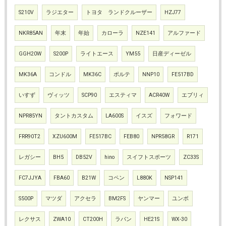
S210V
ラジエター
トヨタ ランドクルーザー
HZJ77
NKR85AN
年末
年始
カローラ
NZE141
アルファード
GGH20W
S200P
ライトエース
YM55
日産ディーゼル
MK36A
コンドル
MK36C
ポルテ
NNP10
FE517BD
いすず
ヴィッツ
SCP90
エスティマ
ACR40W
エブリィ
NPR85YN
タントカスタム
LA600S
イスズ
フォワード
FRR90T2
XZU600M
FE517BC
FEB80
NPR58GR
R171
レガシー
BH5
DB52V
hino
スイフトスポーツ
ZC33S
FC7JJYA
FBA60
B21W
コペン
L880K
NSP141
S500P
マツダ
アクセラ
BM2FS
ヤンマー
ユンボ
レクサス
ZWA10
CT200H
ラパン
HE21S
WX-30