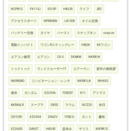
NCP81G
FK115J
S510P
HA25S
ライフ
JB2
アクセラスポーツ
NPR85AN
LA100S
オイル交換
バッテリー交換
タイヤ
バースト
スナップオン
snap on
電動インパクト
ワゴンRスティングレー
H82W
EKワゴン
エアコン修理
エアコン
CX-3
DK8AW
NKR81A
トゥクトゥク
ランドクルーザー77
エアーマン
新年の御挨拶
NKR85AD
コンビネーション・レンチ
NKR81LA
WH63G
連休
ガンダム
XZU346
FE82EF
K11
アトラス
AKR66LR
スープラ
DB02
ラウム
NCZ20
休日
GDY281
XZU454
DA62V
FE82Ｄ
タント
趣味
XZU600
DA63T
HA24S
盆休み
ヤリス
MXPA10