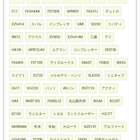
C11
FD3HKAK
FE70DB
NPR85Y
FK61FJ
デュトロ
XZU414
スバル
インプレッサ
VAB
S320V
リバティ
RM12
プリウス
ZVW50
XZU414M
三菱
アイ
HA1W
NPR72LAV
エアマン
コンプレッサー
PDS70S
FK64FK
FE71EB
デイズルークス
DA65T
FE82D
WX30
スイフト
ZC72S
メルセデス・ベンツ
SLK350
ミニキャブ
U61T
KGC30
パッソ
ADバン
BVFY10
アクティ
HA4
NKR71ED
FE83DJZ
丸山製作所
BIGM
BC20T
S210V
ラジエター
トヨタ ランドクルーザー
HZJ77
NKR85AN
年末
年始
カローラ
NZE141
アルファード
GGH20W
S200P
ライトエース
YM55
日産ディーゼル