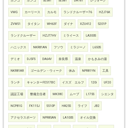
ボンゴ
ボンゴ
SE58T
SE58T
DA16T
レヴォーグ
VMG
カーリース
カルモ
ランドクルーザー76
HZJ76K
ZVW51
タイタン
WH63F
ダイナ
XZU412
S201P
ランドクルーザー
HZJ77HV
ミライース
LA300S
ハニックス
NKR81AN
フソウ
ミラジーノ
L650S
デミオ
DJ5FS
DA64V
奈良県
温泉
かもきみの湯
NKR81AR
ゴールデン・ウィーク
休み
NPR81YN
工具
ランチ
キャンターFE517BC
イスズ エルフ
120i
UF20
認証工場
整備主任者
MK38C
ムーブ
L175S
シエンタ
NCP81G
FK115J
S510P
HA25S
ライフ
JB2
アクセラスポーツ
NPR85AN
LA100S
オイル交換