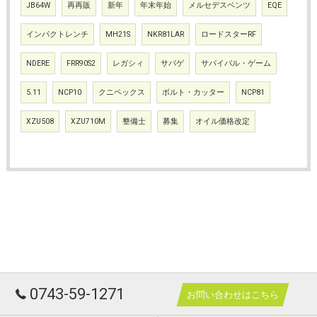
JB64W
再再販
新年
年末年始
メルセデスベンツ
EQE
インパクトレンチ
MH21S
NKR81LAR
ロードスターRF
NDERE
FRR90S2
レガシィ
サバゲ
サバイバル・ゲーム
5.11
NCP10
クニペックス
ボルト・カッター
NCP81
XZU508
XZU710M
整備士
募集
オイル価格改定
0743-59-1271
お問い合わせはこちら