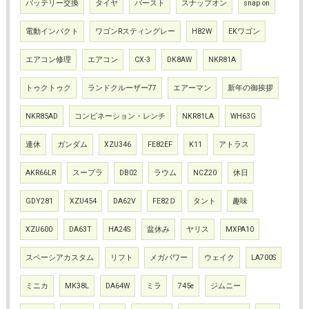
バッテリー交換
タイヤ
バースト
スナップオン
snap on
電動インパクト
ワゴンRスティングレー
H82W
EKワゴン
エアコン修理
エアコン
CX-3
DK8AW
NKR81A
トゥクトゥク
ランドクルーザー77
エアーマン
新年の御挨拶
NKR85AD
コンビネーション・レンチ
NKR81LA
WH63G
連休
ガンダム
XZU346
FE82EF
K11
アトラス
AKR66LR
スープラ
DB02
ラウム
NCZ20
休日
GDY281
XZU454
DA62V
FE82Ｄ
タント
趣味
XZU600
DA63T
HA24S
盆休み
ヤリス
MXPA10
スペーシアカスタム
リフト
メガパワー
ウェイク
LA700S
ミニカ
MK38L
DA64W
ミラ
745e
ジムニー