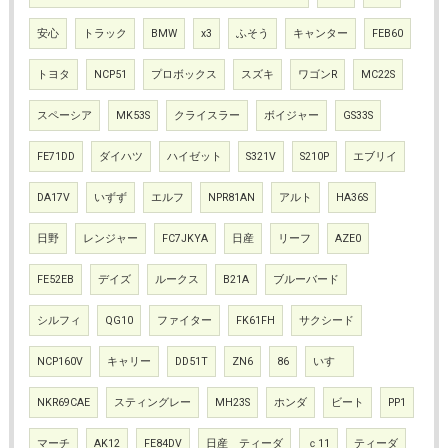
安心
トラック
BMW
x3
ふそう
キャンター
FEB60
トヨタ
NCP51
プロボックス
スズキ
ワゴンR
MC22S
スペーシア
MK53S
クライスラー
ボイジャー
GS33S
FE71DD
ダイハツ
ハイゼット
S321V
S210P
エブリイ
DA17V
いずず
エルフ
NPR81AN
アルト
HA36S
日野
レンジャー
FC7JKYA
日産
リーフ
AZE0
FE52EB
デイズ
ルークス
B21A
ブルーバード
シルフィ
QG10
ファイター
FK61FH
サクシード
NCP160V
キャリー
DD51T
ZN6
86
いすゞ
NKR69CAE
スティングレー
MH23S
ホンダ
ビート
PP1
マーチ
AK12
FE84DV
日産 ティーダ
ｃ11
ティーダ