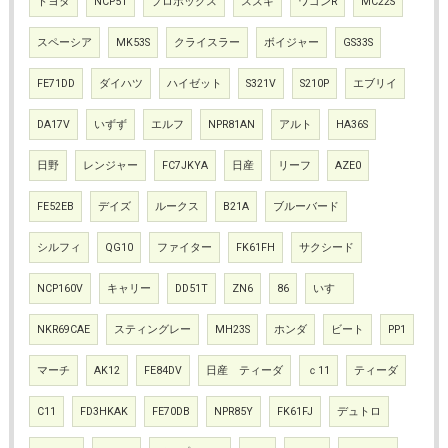
トヨタ
NCP51
プロボックス
スズキ
ワゴンR
MC22S
スペーシア
MK53S
クライスラー
ボイジャー
GS33S
FE71DD
ダイハツ
ハイゼット
S321V
S210P
エブリイ
DA17V
いずず
エルフ
NPR81AN
アルト
HA36S
日野
レンジャー
FC7JKYA
日産
リーフ
AZE0
FE52EB
デイズ
ルークス
B21A
ブルーバード
シルフィ
QG10
ファイター
FK61FH
サクシード
NCP160V
キャリー
DD51T
ZN6
86
いすゞ
NKR69CAE
スティングレー
MH23S
ホンダ
ビート
PP1
マーチ
AK12
FE84DV
日産 ティーダ
ｃ11
ティーダ
C11
FD3HKAK
FE70DB
NPR85Y
FK61FJ
デュトロ