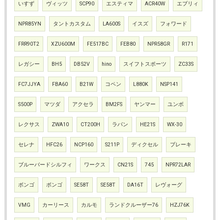
いすず
ヴィッツ
SCP90
エスティマ
ACR40W
エブリィ
NPR85YN
タントカスタム
LA600S
イスズ
フォワード
FRR90T2
XZU600M
FE517BC
FEB80
NPR58GR
R171
レガシー
BH5
DB52V
hino
スイフトスポーツ
ZC33S
FC7JJYA
FBA60
B21W
コペン
L880K
NSP141
S500P
マツダ
アクセラ
BM2FS
ヤンマー
ユンボ
レクサス
ZWA10
CT200H
ラパン
HE21S
WX-30
セレナ
HFC26
NCP160
S211P
ディクセル
ブレーキ
ブルーバードシルフィ
ワークス
CN21S
745
NPR72LAR
ボンゴ
ボンゴ
SE58T
SE58T
DA16T
レヴォーグ
VMG
カーリース
カルモ
ランドクルーザー76
HZJ76K