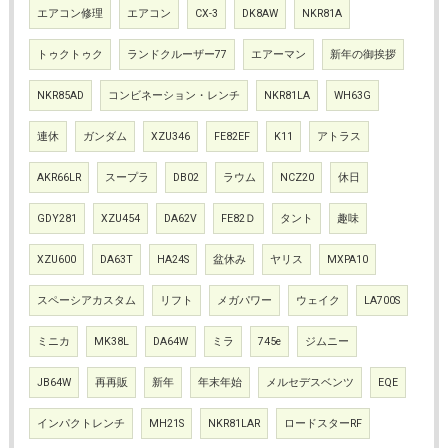
エアコン修理
エアコン
CX-3
DK8AW
NKR81A
トゥクトゥク
ランドクルーザー77
エアーマン
新年の御挨拶
NKR85AD
コンビネーション・レンチ
NKR81LA
WH63G
連休
ガンダム
XZU346
FE82EF
K11
アトラス
AKR66LR
スープラ
DB02
ラウム
NCZ20
休日
GDY281
XZU454
DA62V
FE82Ｄ
タント
趣味
XZU600
DA63T
HA24S
盆休み
ヤリス
MXPA10
スペーシアカスタム
リフト
メガパワー
ウェイク
LA700S
ミニカ
MK38L
DA64W
ミラ
745e
ジムニー
JB64W
再再販
新年
年末年始
メルセデスベンツ
EQE
インパクトレンチ
MH21S
NKR81LAR
ロードスターRF