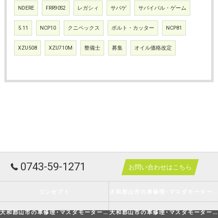
NDERE
FRR90S2
レガシィ
サバゲ
サバイバル・ゲーム
5.11
NCP10
クニペックス
ボルト・カッター
NCP81
XZU508
XZU710M
整備士
募集
オイル価格改定
0743-59-1271
お問い合わせはこちら
コンセプト
大和郡山市の車修理･マスダモータースの口コミ情報
大和郡山市の車修理･マスダモータースの評判
大和郡山市の車修理･マスダモータースのお客様の声