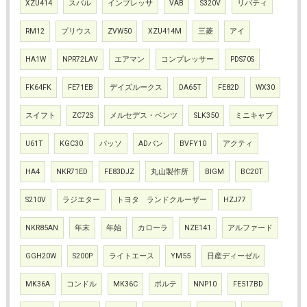
XZU414
スバル
インプレッサ
VAB
S320V
リバティ
RM12
プリウス
ZVW50
XZU414M
三菱
アイ
HA1W
NPR72LAV
エアマン
コンプレッサー
PDS70S
FK64FK
FE71EB
デイズルークス
DA65T
FE82D
WX30
スイフト
ZC72S
メルセデス・ベンツ
SLK350
ミニキャブ
U61T
KGC30
パッソ
ADバン
BVFY10
アクティ
HA4
NKR71ED
FE83DJZ
丸山製作所
BIGM
BC20T
S210V
ラジエター
トヨタ ランドクルーザー
HZJ77
NKR85AN
年末
年始
カローラ
NZE141
アルファード
GGH20W
S200P
ライトエース
YM55
日産ディーゼル
MK36A
コンドル
MK36C
ポルテ
NNP10
FE517BD