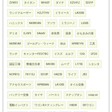
ZVW51
タイタン
WH63F
ダイナ
XZU412
S201P
ランドクルーザー
HZJ77HV
ミライース
LA300S
ハニックス
NKR81AN
フソウ
ミラジーノ
L650S
デミオ
DJ5FS
DA64V
奈良県
温泉
かもきみの湯
NKR81AR
ゴールデン・ウィーク
休み
NPR81YN
工具
ランチ
キャンターFE517BC
イスズ エルフ
120i
UF20
認証工場
整備主任者
MK38C
ムーブ
L175S
シエンタ
NCP81G
FK115J
S510P
HA25S
ライフ
JB2
アクセラスポーツ
NPR85AN
LA100S
オイル交換
バッテリー交換
タイヤ
バースト
スナップオン
snap on
電動インパクト
ワゴンRスティングレー
H82W
EKワゴン