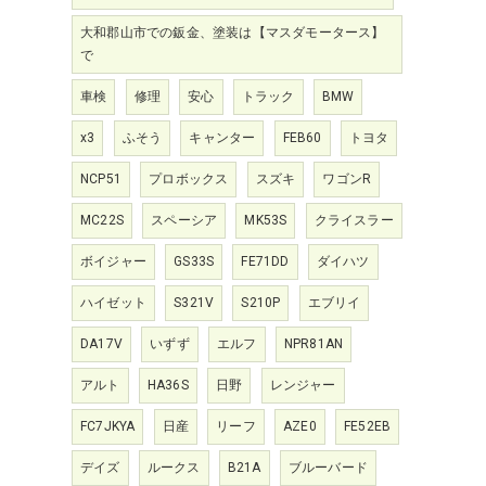
大和郡山市での鈑金、塗装は【マスダモータース】
で
車検
修理
安心
トラック
BMW
x3
ふそう
キャンター
FEB60
トヨタ
NCP51
プロボックス
スズキ
ワゴンR
MC22S
スペーシア
MK53S
クライスラー
ボイジャー
GS33S
FE71DD
ダイハツ
ハイゼット
S321V
S210P
エブリイ
DA17V
いずず
エルフ
NPR81AN
アルト
HA36S
日野
レンジャー
FC7JKYA
日産
リーフ
AZE0
FE52EB
デイズ
ルークス
B21A
ブルーバード