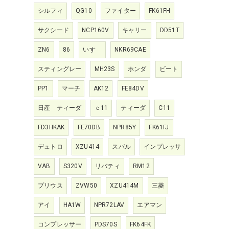
シルフィ
QG10
ファイター
FK61FH
サクシード
NCP160V
キャリー
DD51T
ZN6
86
いすゞ
NKR69CAE
スティングレー
MH23S
ホンダ
ビート
PP1
マーチ
AK12
FE84DV
日産 ティーダ
ｃ11
ティーダ
C11
FD3HKAK
FE70DB
NPR85Y
FK61FJ
デュトロ
XZU414
スバル
インプレッサ
VAB
S320V
リバティ
RM12
プリウス
ZVW50
XZU414M
三菱
アイ
HA1W
NPR72LAV
エアマン
コンプレッサー
PDS70S
FK64FK