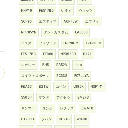
NNP10
FE517BD
いすず
ヴィッツ
SCP90
エスティマ
ACR40W
エブリィ
NPR85YN
タントカスタム
LA600S
イスズ
フォワード
FRR90T2
XZU600M
FE517BC
FEB80
NPR58GR
R171
レガシー
BH5
DB52V
hino
スイフトスポーツ
ZC33S
FC7JJYA
FBA60
B21W
コペン
L880K
NSP141
S500P
マツダ
アクセラ
BM2FS
ヤンマー
ユンボ
レクサス
ZWA10
CT200H
ラパン
HE21S
WX-30