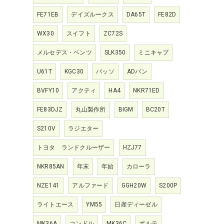
FE71EB
デイズルークス
DA65T
FE82D
WX30
スイフト
ZC72S
メルセデス・ベンツ
SLK350
ミニキャブ
U61T
KGC30
パッソ
ADバン
BVFY10
アクティ
HA4
NKR71ED
FE83DJZ
丸山製作所
BIGM
BC20T
S210V
ラジエター
トヨタ ランドクルーザー
HZJ77
NKR85AN
年末
年始
カローラ
NZE141
アルファード
GGH20W
S200P
ライトエース
YM55
日産ディーゼル
MK36A
コンドル
MK36C
ポルテ