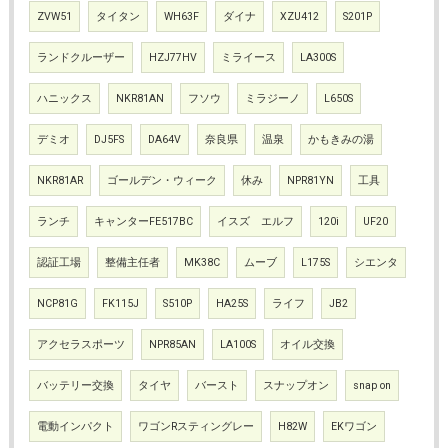
ZVW51
タイタン
WH63F
ダイナ
XZU412
S201P
ランドクルーザー
HZJ77HV
ミライース
LA300S
ハニックス
NKR81AN
フソウ
ミラジーノ
L650S
デミオ
DJ5FS
DA64V
奈良県
温泉
かもきみの湯
NKR81AR
ゴールデン・ウィーク
休み
NPR81YN
工具
ランチ
キャンターFE517BC
イスズ エルフ
120i
UF20
認証工場
整備主任者
MK38C
ムーブ
L175S
シエンタ
NCP81G
FK115J
S510P
HA25S
ライフ
JB2
アクセラスポーツ
NPR85AN
LA100S
オイル交換
バッテリー交換
タイヤ
バースト
スナップオン
snap on
電動インパクト
ワゴンRスティングレー
H82W
EKワゴン