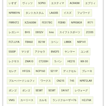
いすず
ヴィッツ
SCP90
エスティマ
ACR40W
エブリィ
NPR85YN
タントカスタム
LA600S
イスズ
フォワード
FRR90T2
XZU600M
FE517BC
FEB80
NPR58GR
R171
レガシー
BH5
DB52V
hino
スイフトスポーツ
ZC33S
FC7JJYA
FBA60
B21W
コペン
L880K
NSP141
S500P
マツダ
アクセラ
BM2FS
ヤンマー
ユンボ
レクサス
ZWA10
CT200H
ラパン
HE21S
WX-30
セレナ
HFC26
NCP160
S211P
ディクセル
ブレーキ
ブルーバードシルフィ
ワークス
CN21S
745
NPR72LAR
ボンゴ
ボンゴ
SE58T
SE58T
DA16T
レヴォーグ
VMG
カーリース
カルモ
ランドクルーザー76
HZJ76K