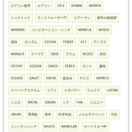
エアコン修理
エアコン
CX-3
DK8AW
NKR81A
トゥクトゥク
ランドクルーザー77
エアーマン
新年の御挨拶
NKR85AD
コンビネーション・レンチ
NKR81LA
WH63G
連休
ガンダム
XZU346
FE82EF
K11
アトラス
AKR66LR
スープラ
DB02
ラウム
NCZ20
休日
GDY281
XZU454
DA62V
FE82Ｄ
タント
趣味
XZU600
DA63T
HA24S
盆休み
ヤリス
MXPA10
スペーシアカスタム
リフト
メガパワー
ウェイク
LA700S
ミニカ
MK38L
DA64W
ミラ
745e
ジムニー
JB64W
再再販
新年
年末年始
メルセデスベンツ
EQE
インパクトレンチ
MH21S
NKR81LAR
ロードスターRF