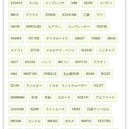
XZU414
スバル
インプレッサ
VAB
S320V
リバティ
RM12
プリウス
ZVW50
XZU414M
三菱
アイ
HA1W
NPR72LAV
エアマン
コンプレッサー
PDS70S
FK64FK
FE71EB
デイズルークス
DA65T
FE82D
WX30
スイフト
ZC72S
メルセデス・ベンツ
SLK350
ミニキャブ
U61T
KGC30
パッソ
ADバン
BVFY10
アクティ
HA4
NKR71ED
FE83DJZ
丸山製作所
BIGM
BC20T
S210V
ラジエター
トヨタ ランドクルーザー
HZJ77
NKR85AN
年末
年始
カローラ
NZE141
アルファード
GGH20W
S200P
ライトエース
YM55
日産ディーゼル
MK36A
コンドル
MK36C
ポルテ
NNP10
FE517BD