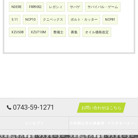
NDERE
FRR90S2
レガシィ
サバゲ
サバイバル・ゲーム
5.11
NCP10
クニペックス
ボルト・カッター
NCP81
XZU508
XZU710M
整備士
募集
オイル価格改定
0743-59-1271
お問い合わせはこちら
コンセプト
大和郡山市の車修理･マスダモータースの口コミ情報
大和郡山市の車修理･マスダモータースの評判
大和郡山市の車修理･マスダモータースのお客様の声