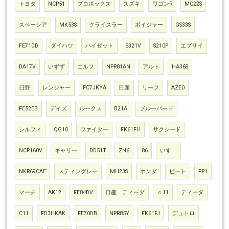
トヨタ
NCP51
プロボックス
スズキ
ワゴンR
MC22S
スペーシア
MK53S
クライスラー
ボイジャー
GS33S
FE71DD
ダイハツ
ハイゼット
S321V
S210P
エブリイ
DA17V
いずず
エルフ
NPR81AN
アルト
HA36S
日野
レンジャー
FC7JKYA
日産
リーフ
AZE0
FE52EB
デイズ
ルークス
B21A
ブルーバード
シルフィ
QG10
ファイター
FK61FH
サクシード
NCP160V
キャリー
DD51T
ZN6
86
いすゞ
NKR69CAE
スティングレー
MH23S
ホンダ
ビート
PP1
マーチ
AK12
FE84DV
日産 ティーダ
ｃ11
ティーダ
C11
FD3HKAK
FE70DB
NPR85Y
FK61FJ
デュトロ