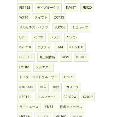
FE71EB
デイズルークス
DA65T
FE82D
WX30
スイフト
ZC72S
メルセデス・ベンツ
SLK350
ミニキャブ
U61T
KGC30
パッソ
ADバン
BVFY10
アクティ
HA4
NKR71ED
FE83DJZ
丸山製作所
BIGM
BC20T
S210V
ラジエター
トヨタ ランドクルーザー
HZJ77
NKR85AN
年末
年始
カローラ
NZE141
アルファード
GGH20W
S200P
ライトエース
YM55
日産ディーゼル
MK36A
コンドル
MK36C
ポルテ