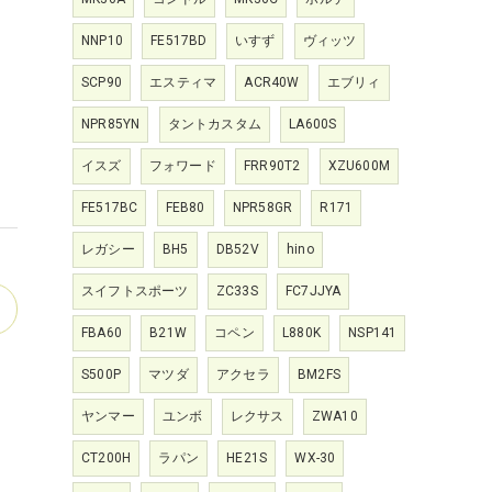
NNP10
FE517BD
いすず
ヴィッツ
SCP90
エスティマ
ACR40W
エブリィ
NPR85YN
タントカスタム
LA600S
イスズ
フォワード
FRR90T2
XZU600M
FE517BC
FEB80
NPR58GR
R171
レガシー
BH5
DB52V
hino
スイフトスポーツ
ZC33S
FC7JJYA
FBA60
B21W
コペン
L880K
NSP141
S500P
マツダ
アクセラ
BM2FS
ヤンマー
ユンボ
レクサス
ZWA10
CT200H
ラパン
HE21S
WX-30