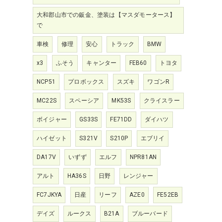
大和郡山市での鈑金、塗装は【マスダモータース】
で
車検
修理
安心
トラック
BMW
x3
ふそう
キャンター
FEB60
トヨタ
NCP51
プロボックス
スズキ
ワゴンR
MC22S
スペーシア
MK53S
クライスラー
ボイジャー
GS33S
FE71DD
ダイハツ
ハイゼット
S321V
S210P
エブリイ
DA17V
いずず
エルフ
NPR81AN
アルト
HA36S
日野
レンジャー
FC7JKYA
日産
リーフ
AZE0
FE52EB
デイズ
ルークス
B21A
ブルーバード