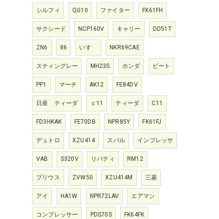
シルフィ
QG10
ファイター
FK61FH
サクシード
NCP160V
キャリー
DD51T
ZN6
86
いすゞ
NKR69CAE
スティングレー
MH23S
ホンダ
ビート
PP1
マーチ
AK12
FE84DV
日産 ティーダ
ｃ11
ティーダ
C11
FD3HKAK
FE70DB
NPR85Y
FK61FJ
デュトロ
XZU414
スバル
インプレッサ
VAB
S320V
リバティ
RM12
プリウス
ZVW50
XZU414M
三菱
アイ
HA1W
NPR72LAV
エアマン
コンプレッサー
PDS70S
FK64FK