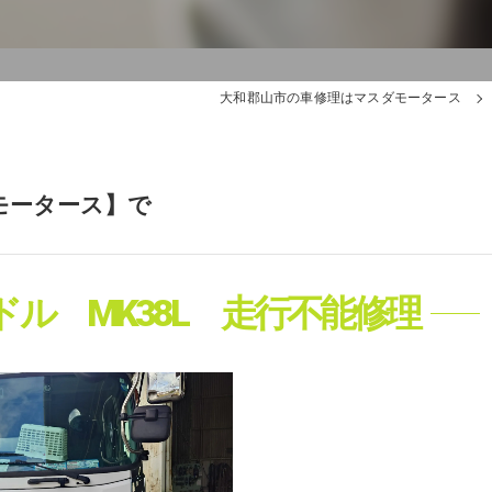
大和郡山市の車修理はマスダモータース
モータース】で
ル MK38L 走行不能修理