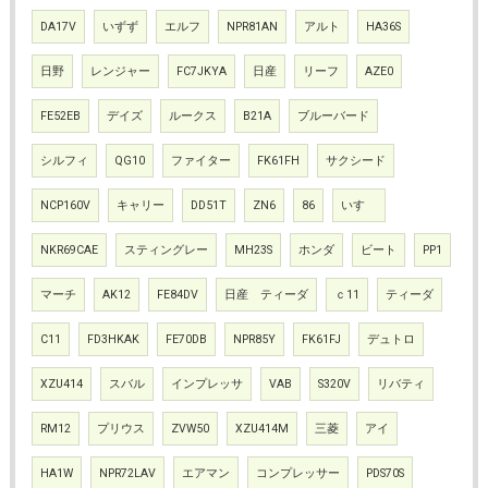
DA17V
いずず
エルフ
NPR81AN
アルト
HA36S
日野
レンジャー
FC7JKYA
日産
リーフ
AZE0
FE52EB
デイズ
ルークス
B21A
ブルーバード
シルフィ
QG10
ファイター
FK61FH
サクシード
NCP160V
キャリー
DD51T
ZN6
86
いすゞ
NKR69CAE
スティングレー
MH23S
ホンダ
ビート
PP1
マーチ
AK12
FE84DV
日産 ティーダ
ｃ11
ティーダ
C11
FD3HKAK
FE70DB
NPR85Y
FK61FJ
デュトロ
XZU414
スバル
インプレッサ
VAB
S320V
リバティ
RM12
プリウス
ZVW50
XZU414M
三菱
アイ
HA1W
NPR72LAV
エアマン
コンプレッサー
PDS70S