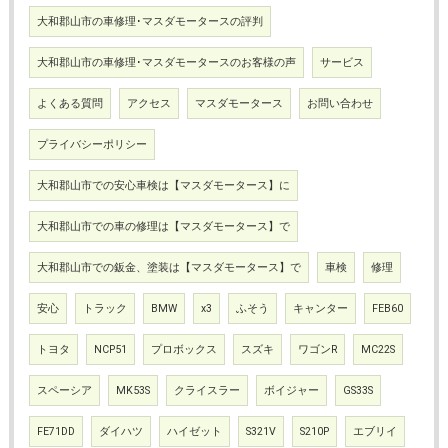
大和郡山市の車修理･マスダモータースの評判
大和郡山市の車修理･マスダモータースのお客様の声
サービス
よくある質問
アクセス
マスダモータース
お問い合わせ
プライバシーポリシー
大和郡山市での安心車検は【マスダモータース】に
大和郡山市での車の修理は【マスダモータース】で
大和郡山市での鈑金、塗装は【マスダモータース】で
車検
修理
安心
トラック
BMW
x3
ふそう
キャンター
FEB60
トヨタ
NCP51
プロボックス
スズキ
ワゴンR
MC22S
スペーシア
MK53S
クライスラー
ボイジャー
GS33S
FE71DD
ダイハツ
ハイゼット
S321V
S210P
エブリイ