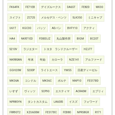
FK64FK
FE71EB
デイズルークス
DA65T
FE82D
WX30
スイフト
ZC72S
メルセデス・ベンツ
SLK350
ミニキャブ
U61T
KGC30
パッソ
ADバン
BVFY10
アクティ
HA4
NKR71ED
FE83DJZ
丸山製作所
BIGM
BC20T
S210V
ラジエター
トヨタ ランドクルーザー
HZJ77
NKR85AN
年末
年始
カローラ
NZE141
アルファード
GGH20W
S200P
ライトエース
YM55
日産ディーゼル
MK36A
コンドル
MK36C
ポルテ
NNP10
FE517BD
いすず
ヴィッツ
SCP90
エスティマ
ACR40W
エブリィ
NPR85YN
タントカスタム
LA600S
イスズ
フォワード
FRR90T2
XZU600M
FE517BC
FEB80
NPR58GR
R171