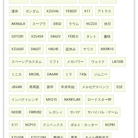
連休
ガンダム
XZU346
FE82EF
K11
アトラス
AKR66LR
スープラ
DB02
ラウム
NCZ20
休日
GDY281
XZU454
DA62V
FE82Ｄ
タント
趣味
XZU600
DA63T
HA24S
盆休み
ヤリス
MXPA10
スペーシアカスタム
リフト
メガパワー
ウェイク
LA700S
ミニカ
MK38L
DA64W
ミラ
745e
ジムニー
JB64W
再再販
新年
年末年始
メルセデスベンツ
EQE
インパクトレンチ
MH21S
NKR81LAR
ロードスターRF
NDERE
FRR90S2
レガシィ
サバゲ
サバイバル・ゲーム
5.11
NCP10
クニペックス
ボルト・カッター
NCP81
XZU508
XZU710M
整備士
募集
オイル価格改定