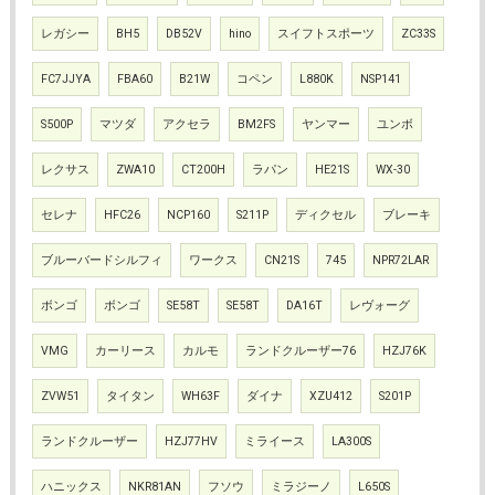
レガシー
BH5
DB52V
hino
スイフトスポーツ
ZC33S
FC7JJYA
FBA60
B21W
コペン
L880K
NSP141
S500P
マツダ
アクセラ
BM2FS
ヤンマー
ユンボ
レクサス
ZWA10
CT200H
ラパン
HE21S
WX-30
セレナ
HFC26
NCP160
S211P
ディクセル
ブレーキ
ブルーバードシルフィ
ワークス
CN21S
745
NPR72LAR
ボンゴ
ボンゴ
SE58T
SE58T
DA16T
レヴォーグ
VMG
カーリース
カルモ
ランドクルーザー76
HZJ76K
ZVW51
タイタン
WH63F
ダイナ
XZU412
S201P
ランドクルーザー
HZJ77HV
ミライース
LA300S
ハニックス
NKR81AN
フソウ
ミラジーノ
L650S