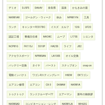
デミオ
DJ5FS
DA64V
奈良県
温泉
かもきみの湯
NKR81AR
ゴールデン・ウィーク
休み
NPR81YN
工具
ランチ
キャンターFE517BC
イスズ エルフ
120i
UF20
認証工場
整備主任者
MK38C
ムーブ
L175S
シエンタ
NCP81G
FK115J
S510P
HA25S
ライフ
JB2
アクセラスポーツ
NPR85AN
LA100S
オイル交換
バッテリー交換
タイヤ
バースト
スナップオン
snap on
電動インパクト
ワゴンRスティングレー
H82W
EKワゴン
エアコン修理
エアコン
CX-3
DK8AW
NKR81A
トゥクトゥク
ランドクルーザー77
エアーマン
新年の御挨拶
NKR85AD
コンビネーション・レンチ
NKR81LA
WH63G