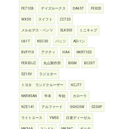
FE71EB
デイズルークス
DA65T
FE82D
WX30
スイフト
ZC72S
メルセデス・ベンツ
SLK350
ミニキャブ
U61T
KGC30
パッソ
ADバン
BVFY10
アクティ
HA4
NKR71ED
FE83DJZ
丸山製作所
BIGM
BC20T
S210V
ラジエター
トヨタ ランドクルーザー
HZJ77
NKR85AN
年末
年始
カローラ
NZE141
アルファード
GGH20W
S200P
ライトエース
YM55
日産ディーゼル
MK36A
コンドル
MK36C
ポルテ