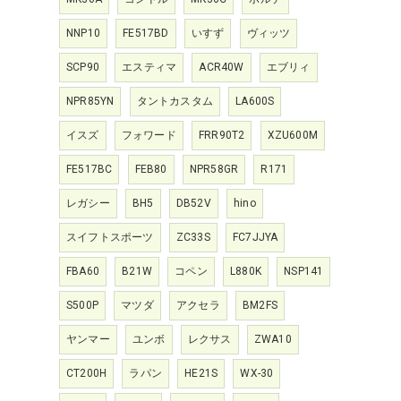
NNP10
FE517BD
いすず
ヴィッツ
SCP90
エスティマ
ACR40W
エブリィ
NPR85YN
タントカスタム
LA600S
イスズ
フォワード
FRR90T2
XZU600M
FE517BC
FEB80
NPR58GR
R171
レガシー
BH5
DB52V
hino
スイフトスポーツ
ZC33S
FC7JJYA
FBA60
B21W
コペン
L880K
NSP141
S500P
マツダ
アクセラ
BM2FS
ヤンマー
ユンボ
レクサス
ZWA10
CT200H
ラパン
HE21S
WX-30