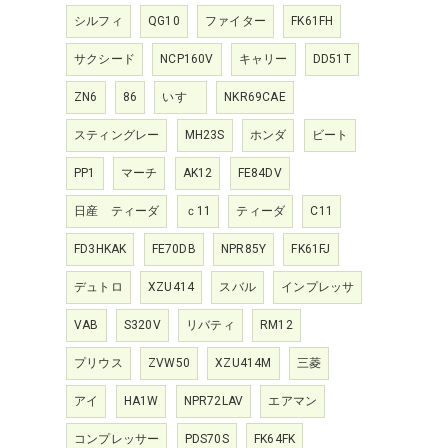
シルフィ
QG10
ファイター
FK61FH
サクシード
NCP160V
キャリー
DD51T
ZN6
86
いすゞ
NKR69CAE
スティングレー
MH23S
ホンダ
ビート
PP1
マーチ
AK12
FE84DV
日産 ティーダ
ｃ11
ティーダ
C11
FD3HKAK
FE70DB
NPR85Y
FK61FJ
デュトロ
XZU414
スバル
インプレッサ
VAB
S320V
リバティ
RM12
プリウス
ZVW50
XZU414M
三菱
アイ
HA1W
NPR72LAV
エアマン
コンプレッサー
PDS70S
FK64FK