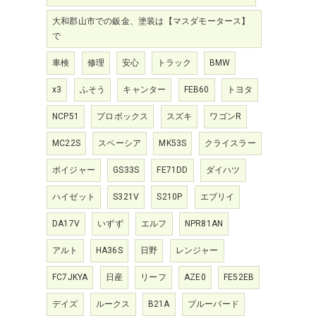
大和郡山市での鈑金、塗装は【マスダモータース】
で
車検
修理
安心
トラック
BMW
x3
ふそう
キャンター
FEB60
トヨタ
NCP51
プロボックス
スズキ
ワゴンR
MC22S
スペーシア
MK53S
クライスラー
ボイジャー
GS33S
FE71DD
ダイハツ
ハイゼット
S321V
S210P
エブリイ
DA17V
いずず
エルフ
NPR81AN
アルト
HA36S
日野
レンジャー
FC7JKYA
日産
リーフ
AZE0
FE52EB
デイズ
ルークス
B21A
ブルーバード