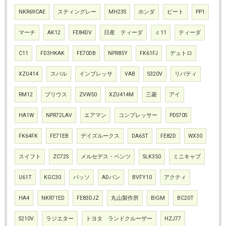
NKR69CAE
スティングレー
MH23S
ホンダ
ビート
PP1
マーチ
AK12
FE84DV
日産 ティーダ
ｃ11
ティーダ
C11
FD3HKAK
FE70DB
NPR85Y
FK61FJ
デュトロ
XZU414
スバル
インプレッサ
VAB
S320V
リバティ
RM12
プリウス
ZVW50
XZU414M
三菱
アイ
HA1W
NPR72LAV
エアマン
コンプレッサー
PDS70S
FK64FK
FE71EB
デイズルークス
DA65T
FE82D
WX30
スイフト
ZC72S
メルセデス・ベンツ
SLK350
ミニキャブ
U61T
KGC30
パッソ
ADバン
BVFY10
アクティ
HA4
NKR71ED
FE83DJZ
丸山製作所
BIGM
BC20T
S210V
ラジエター
トヨタ ランドクルーザー
HZJ77