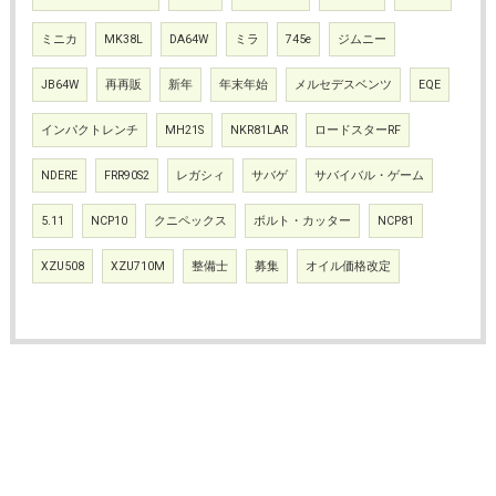
ミニカ
MK38L
DA64W
ミラ
745e
ジムニー
JB64W
再再販
新年
年末年始
メルセデスベンツ
EQE
インパクトレンチ
MH21S
NKR81LAR
ロードスターRF
NDERE
FRR90S2
レガシィ
サバゲ
サバイバル・ゲーム
5.11
NCP10
クニペックス
ボルト・カッター
NCP81
XZU508
XZU710M
整備士
募集
オイル価格改定