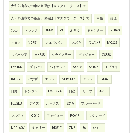
大和郡山市での車の修理は【マスダモータース】で
大和郡山市での鈑金、塗装は【マスダモータース】で
車検
修理
安心
トラック
BMW
x3
ふそう
キャンター
FEB60
トヨタ
NCP51
プロボックス
スズキ
ワゴンR
MC22S
スペーシア
MK53S
クライスラー
ボイジャー
GS33S
FE71DD
ダイハツ
ハイゼット
S321V
S210P
エブリイ
DA17V
いずず
エルフ
NPR81AN
アルト
HA36S
日野
レンジャー
FC7JKYA
日産
リーフ
AZE0
FE52EB
デイズ
ルークス
B21A
ブルーバード
シルフィ
QG10
ファイター
FK61FH
サクシード
NCP160V
キャリー
DD51T
ZN6
86
いすゞ