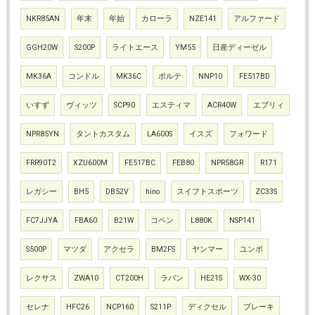
NKR85AN
年末
年始
カローラ
NZE141
アルファード
GGH20W
S200P
ライトエース
YM55
日産ディーゼル
MK36A
コンドル
MK36C
ポルテ
NNP10
FE517BD
いすず
ヴィッツ
SCP90
エスティマ
ACR40W
エブリィ
NPR85YN
タントカスタム
LA600S
イスズ
フォワード
FRR90T2
XZU600M
FE517BC
FEB80
NPR58GR
R171
レガシー
BH5
DB52V
hino
スイフトスポーツ
ZC33S
FC7JJYA
FBA60
B21W
コペン
L880K
NSP141
S500P
マツダ
アクセラ
BM2FS
ヤンマー
ユンボ
レクサス
ZWA10
CT200H
ラパン
HE21S
WX-30
セレナ
HFC26
NCP160
S211P
ディクセル
ブレーキ