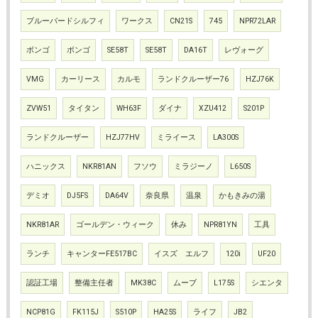
ブルーバードシルフィ
ワークス
CN21S
745
NPR72LAR
ボンゴ
ボンゴ
SE58T
SE58T
DA16T
レヴォーグ
VMG
カーリース
カルモ
ランドクルーザー76
HZJ76K
ZVW51
タイタン
WH63F
ダイナ
XZU412
S201P
ランドクルーザー
HZJ77HV
ミライース
LA300S
ハニックス
NKR81AN
フソウ
ミラジーノ
L650S
デミオ
DJ5FS
DA64V
奈良県
温泉
かもきみの湯
NKR81AR
ゴールデン・ウィーク
休み
NPR81YN
工具
ランチ
キャンターFE517BC
イスズ エルフ
120i
UF20
認証工場
整備主任者
MK38C
ムーブ
L175S
シエンタ
NCP81G
FK115J
S510P
HA25S
ライフ
JB2