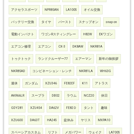
アクセラスポーツ
NPR85AN
LA100S
オイル交換
バッテリー交換
タイヤ
バースト
スナップオン
snap on
電動インパクト
ワゴンRスティングレー
H82W
EKワゴン
エアコン修理
エアコン
CX-3
DK8AW
NKR81A
トゥクトゥク
ランドクルーザー77
エアーマン
新年の御挨拶
NKR85AD
コンビネーション・レンチ
NKR81LA
WH63G
連休
ガンダム
XZU346
FE82EF
K11
アトラス
AKR66LR
スープラ
DB02
ラウム
NCZ20
休日
GDY281
XZU454
DA62V
FE82Ｄ
タント
趣味
XZU600
DA63T
HA24S
盆休み
ヤリス
MXPA10
スペーシアカスタム
リフト
メガパワー
ウェイク
LA700S