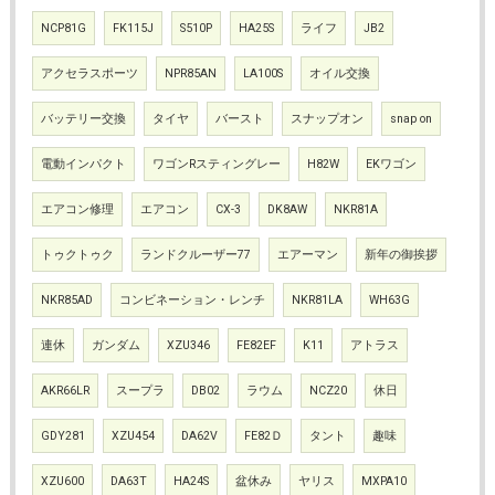
NCP81G
FK115J
S510P
HA25S
ライフ
JB2
アクセラスポーツ
NPR85AN
LA100S
オイル交換
バッテリー交換
タイヤ
バースト
スナップオン
snap on
電動インパクト
ワゴンRスティングレー
H82W
EKワゴン
エアコン修理
エアコン
CX-3
DK8AW
NKR81A
トゥクトゥク
ランドクルーザー77
エアーマン
新年の御挨拶
NKR85AD
コンビネーション・レンチ
NKR81LA
WH63G
連休
ガンダム
XZU346
FE82EF
K11
アトラス
AKR66LR
スープラ
DB02
ラウム
NCZ20
休日
GDY281
XZU454
DA62V
FE82Ｄ
タント
趣味
XZU600
DA63T
HA24S
盆休み
ヤリス
MXPA10