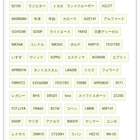
S210V
ラジエター
トヨタ ランドクルーザー
HZJ77
NKR85AN
年末
年始
カローラ
NZE141
アルファード
GGH20W
S200P
ライトエース
YM55
日産ディーゼル
MK36A
コンドル
MK36C
ポルテ
NNP10
FE517BD
いすず
ヴィッツ
SCP90
エスティマ
ACR40W
エブリィ
NPR85YN
タントカスタム
LA600S
イスズ
フォワード
FRR90T2
XZU600M
FE517BC
FEB80
NPR58GR
R171
レガシー
BH5
DB52V
hino
スイフトスポーツ
ZC33S
FC7JJYA
FBA60
B21W
コペン
L880K
NSP141
S500P
マツダ
アクセラ
BM2FS
ヤンマー
ユンボ
レクサス
ZWA10
CT200H
ラパン
HE21S
WX-30