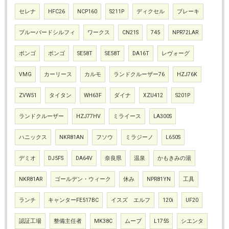
セレナ
HFC26
NCP160
S211P
ディクセル
ブレーキ
ブルーバードシルフィ
ワークス
CN21S
745
NPR72LAR
ボンゴ
ボンゴ
SE58T
SE58T
DA16T
レヴォーグ
VMG
カーリース
カルモ
ランドクルーザー76
HZJ76K
ZVW51
タイタン
WH63F
ダイナ
XZU412
S201P
ランドクルーザー
HZJ77HV
ミライース
LA300S
ハニックス
NKR81AN
フソウ
ミラジーノ
L650S
デミオ
DJ5FS
DA64V
奈良県
温泉
かもきみの湯
NKR81AR
ゴールデン・ウィーク
休み
NPR81YN
工具
ランチ
キャンターFE517BC
イスズ エルフ
120i
UF20
認証工場
整備主任者
MK38C
ムーブ
L175S
シエンタ