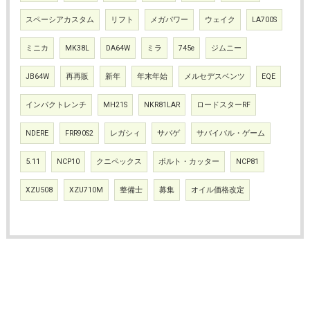
スペーシアカスタム
リフト
メガパワー
ウェイク
LA700S
ミニカ
MK38L
DA64W
ミラ
745e
ジムニー
JB64W
再再販
新年
年末年始
メルセデスベンツ
EQE
インパクトレンチ
MH21S
NKR81LAR
ロードスターRF
NDERE
FRR90S2
レガシィ
サバゲ
サバイバル・ゲーム
5.11
NCP10
クニペックス
ボルト・カッター
NCP81
XZU508
XZU710M
整備士
募集
オイル価格改定