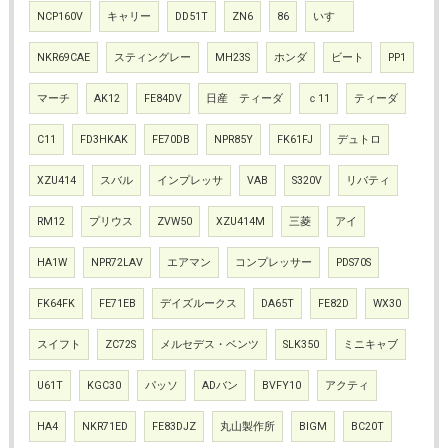
NCP160V
キャリー
DD51T
ZN6
86
いすゞ
NKR69CAE
スティングレー
MH23S
ホンダ
ビート
PP1
マーチ
AK12
FE84DV
日産 ティーダ
ｃ11
ティーダ
C11
FD3HKAK
FE70DB
NPR85Y
FK61FJ
デュトロ
XZU414
スバル
インプレッサ
VAB
S320V
リバティ
RM12
プリウス
ZVW50
XZU414M
三菱
アイ
HA1W
NPR72LAV
エアマン
コンプレッサー
PDS70S
FK64FK
FE71EB
デイズルークス
DA65T
FE82D
WX30
スイフト
ZC72S
メルセデス・ベンツ
SLK350
ミニキャブ
U61T
KGC30
パッソ
ADバン
BVFY10
アクティ
HA4
NKR71ED
FE83DJZ
丸山製作所
BIGM
BC20T