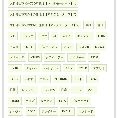
大和郡山市での安心車検は【マスダモータース】に
大和郡山市での車の修理は【マスダモータース】で
大和郡山市での鈑金、塗装は【マスダモータース】で
車検
修理
安心
トラック
BMW
x3
ふそう
キャンター
FEB60
トヨタ
NCP51
プロボックス
スズキ
ワゴンR
MC22S
スペーシア
MK53S
クライスラー
ボイジャー
GS33S
FE71DD
ダイハツ
ハイゼット
S321V
S210P
エブリイ
DA17V
いずず
エルフ
NPR81AN
アルト
HA36S
日野
レンジャー
FC7JKYA
日産
リーフ
AZE0
FE52EB
デイズ
ルークス
B21A
ブルーバード
シルフィ
QG10
ファイター
FK61FH
サクシード