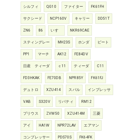
シルフィ
QG10
ファイター
FK61FH
サクシード
NCP160V
キャリー
DD51T
ZN6
86
いすゞ
NKR69CAE
スティングレー
MH23S
ホンダ
ビート
PP1
マーチ
AK12
FE84DV
日産 ティーダ
ｃ11
ティーダ
C11
FD3HKAK
FE70DB
NPR85Y
FK61FJ
デュトロ
XZU414
スバル
インプレッサ
VAB
S320V
リバティ
RM12
プリウス
ZVW50
XZU414M
三菱
アイ
HA1W
NPR72LAV
エアマン
コンプレッサー
PDS70S
FK64FK