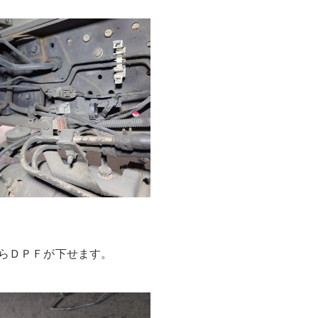
らＤＰＦが下せます。