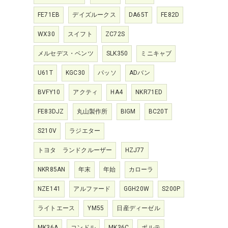
FE71EB
デイズルークス
DA65T
FE82D
WX30
スイフト
ZC72S
メルセデス・ベンツ
SLK350
ミニキャブ
U61T
KGC30
パッソ
ADバン
BVFY10
アクティ
HA4
NKR71ED
FE83DJZ
丸山製作所
BIGM
BC20T
S210V
ラジエター
トヨタ ランドクルーザー
HZJ77
NKR85AN
年末
年始
カローラ
NZE141
アルファード
GGH20W
S200P
ライトエース
YM55
日産ディーゼル
MK36A
コンドル
MK36C
ポルテ