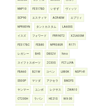
NNP10
FE517BD
いすず
ヴィッツ
SCP90
エスティマ
ACR40W
エブリィ
NPR85YN
タントカスタム
LA600S
イスズ
フォワード
FRR90T2
XZU600M
FE517BC
FEB80
NPR58GR
R171
レガシー
BH5
DB52V
hino
スイフトスポーツ
ZC33S
FC7JJYA
FBA60
B21W
コペン
L880K
NSP141
S500P
マツダ
アクセラ
BM2FS
ヤンマー
ユンボ
レクサス
ZWA10
CT200H
ラパン
HE21S
WX-30