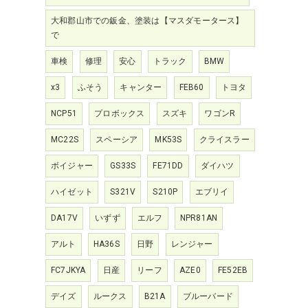
大和郡山市での鈑金、塗装は【マスダモータース】
で
車検
修理
安心
トラック
BMW
x3
ふそう
キャンター
FEB60
トヨタ
NCP51
プロボックス
スズキ
ワゴンR
MC22S
スペーシア
MK53S
クライスラー
ボイジャー
GS33S
FE71DD
ダイハツ
ハイゼット
S321V
S210P
エブリイ
DA17V
いずず
エルフ
NPR81AN
アルト
HA36S
日野
レンジャー
FC7JKYA
日産
リーフ
AZE0
FE52EB
デイズ
ルークス
B21A
ブルーバード