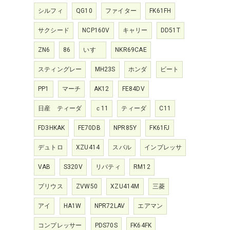
シルフィ
QG10
ファイター
FK61FH
サクシード
NCP160V
キャリー
DD51T
ZN6
86
いすゞ
NKR69CAE
スティングレー
MH23S
ホンダ
ビート
PP1
マーチ
AK12
FE84DV
日産 ティーダ
ｃ11
ティーダ
C11
FD3HKAK
FE70DB
NPR85Y
FK61FJ
デュトロ
XZU414
スバル
インプレッサ
VAB
S320V
リバティ
RM12
プリウス
ZVW50
XZU414M
三菱
アイ
HA1W
NPR72LAV
エアマン
コンプレッサー
PDS70S
FK64FK