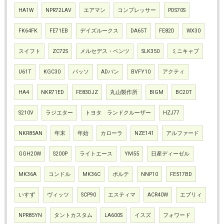
HA1W
NPR72LAV
エアマン
コンプレッサー
PDS70S
FK64FK
FE71EB
デイズルークス
DA65T
FE82D
WX30
スイフト
ZC72S
メルセデス・ベンツ
SLK350
ミニキャブ
U61T
KGC30
パッソ
ADバン
BVFY10
アクティ
HA4
NKR71ED
FE83DJZ
丸山製作所
BIGM
BC20T
S210V
ラジエター
トヨタ ランドクルーザー
HZJ77
NKR85AN
年末
年始
カローラ
NZE141
アルファード
GGH20W
S200P
ライトエース
YM55
日産ディーゼル
MK36A
コンドル
MK36C
ポルテ
NNP10
FE517BD
いすず
ヴィッツ
SCP90
エスティマ
ACR40W
エブリィ
NPR85YN
タントカスタム
LA600S
イスズ
フォワード