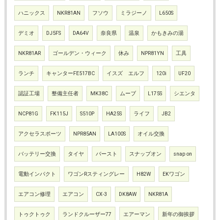
ハニックス
NKR81AN
フソウ
ミラジーノ
L650S
デミオ
DJ5FS
DA64V
奈良県
温泉
かもきみの湯
NKR81AR
ゴールデン・ウィーク
休み
NPR81YN
工具
ランチ
キャンターFE517BC
イスズ エルフ
120i
UF20
認証工場
整備主任者
MK38C
ムーブ
L175S
シエンタ
NCP81G
FK115J
S510P
HA25S
ライフ
JB2
アクセラスポーツ
NPR85AN
LA100S
オイル交換
バッテリー交換
タイヤ
バースト
スナップオン
snap on
電動インパクト
ワゴンRスティングレー
H82W
EKワゴン
エアコン修理
エアコン
CX-3
DK8AW
NKR81A
トゥクトゥク
ランドクルーザー77
エアーマン
新年の御挨拶