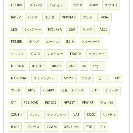
FE71DD
ダイハツ
ハイゼット
S321V
S210P
エブリイ
DA17V
いずず
エルフ
NPR81AN
アルト
HA36S
日野
レンジャー
FC7JKYA
日産
リーフ
AZE0
FE52EB
デイズ
ルークス
B21A
ブルーバード
シルフィ
QG10
ファイター
FK61FH
サクシード
NCP160V
キャリー
DD51T
ZN6
86
いすゞ
NKR69CAE
スティングレー
MH23S
ホンダ
ビート
PP1
マーチ
AK12
FE84DV
日産 ティーダ
ｃ11
ティーダ
C11
FD3HKAK
FE70DB
NPR85Y
FK61FJ
デュトロ
XZU414
スバル
インプレッサ
VAB
S320V
リバティ
RM12
プリウス
ZVW50
XZU414M
三菱
アイ