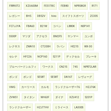
FRR90T2
XZU600M
FE517BC
FEB80
NPR58GR
R171
レガシー
BH5
DB52V
hino
スイフトスポーツ
ZC33S
FC7JJYA
FBA60
B21W
コペン
L880K
NSP141
S500P
マツダ
アクセラ
BM2FS
ヤンマー
ユンボ
レクサス
ZWA10
CT200H
ラパン
HE21S
WX-30
セレナ
HFC26
NCP160
S211P
ディクセル
ブレーキ
ブルーバードシルフィ
ワークス
CN21S
745
NPR72LAR
ボンゴ
ボンゴ
SE58T
SE58T
DA16T
レヴォーグ
VMG
カーリース
カルモ
ランドクルーザー76
HZJ76K
ZVW51
タイタン
WH63F
ダイナ
XZU412
S201P
ランドクルーザー
HZJ77HV
ミライース
LA300S