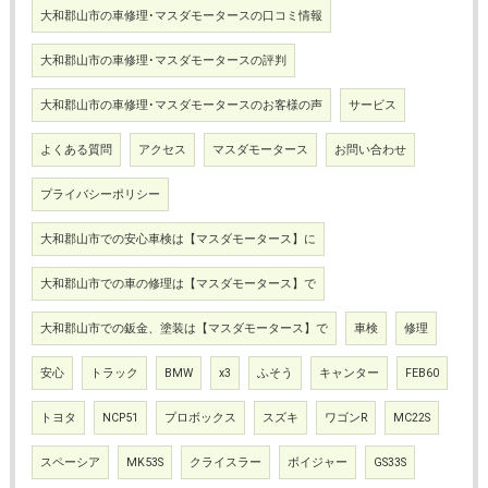
大和郡山市の車修理･マスダモータースの口コミ情報
大和郡山市の車修理･マスダモータースの評判
大和郡山市の車修理･マスダモータースのお客様の声
サービス
よくある質問
アクセス
マスダモータース
お問い合わせ
プライバシーポリシー
大和郡山市での安心車検は【マスダモータース】に
大和郡山市での車の修理は【マスダモータース】で
大和郡山市での鈑金、塗装は【マスダモータース】で
車検
修理
安心
トラック
BMW
x3
ふそう
キャンター
FEB60
トヨタ
NCP51
プロボックス
スズキ
ワゴンR
MC22S
スペーシア
MK53S
クライスラー
ボイジャー
GS33S