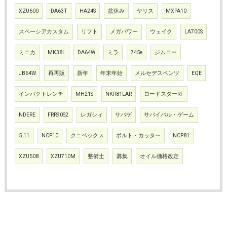
XZU600
DA63T
HA24S
盆休み
ヤリス
MXPA10
スペーシアカスタム
リフト
メガパワー
ウェイク
LA700S
ミニカ
MK38L
DA64W
ミラ
745e
ジムニー
JB64W
再再販
新年
年末年始
メルセデスベンツ
EQE
インパクトレンチ
MH21S
NKR81LAR
ロードスターRF
NDERE
FRR90S2
レガシィ
サバゲ
サバイバル・ゲーム
5.11
NCP10
クニペックス
ボルト・カッター
NCP81
XZU508
XZU710M
整備士
募集
オイル価格改定