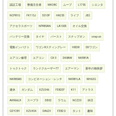
認証工場
整備主任者
MK38C
ムーブ
L175S
シエンタ
NCP81G
FK115J
S510P
HA25S
ライフ
JB2
アクセラスポーツ
NPR85AN
LA100S
オイル交換
バッテリー交換
タイヤ
バースト
スナップオン
snap on
電動インパクト
ワゴンRスティングレー
H82W
EKワゴン
エアコン修理
エアコン
CX-3
DK8AW
NKR81A
トゥクトゥク
ランドクルーザー77
エアーマン
新年の御挨拶
NKR85AD
コンビネーション・レンチ
NKR81LA
WH63G
連休
ガンダム
XZU346
FE82EF
K11
アトラス
AKR66LR
スープラ
DB02
ラウム
NCZ20
休日
GDY281
XZU454
DA62V
FE82Ｄ
タント
趣味