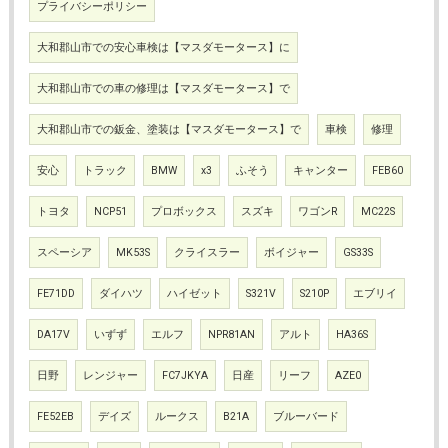
プライバシーポリシー
大和郡山市での安心車検は【マスダモータース】に
大和郡山市での車の修理は【マスダモータース】で
大和郡山市での鈑金、塗装は【マスダモータース】で
車検
修理
安心
トラック
BMW
x3
ふそう
キャンター
FEB60
トヨタ
NCP51
プロボックス
スズキ
ワゴンR
MC22S
スペーシア
MK53S
クライスラー
ボイジャー
GS33S
FE71DD
ダイハツ
ハイゼット
S321V
S210P
エブリイ
DA17V
いずず
エルフ
NPR81AN
アルト
HA36S
日野
レンジャー
FC7JKYA
日産
リーフ
AZE0
FE52EB
デイズ
ルークス
B21A
ブルーバード