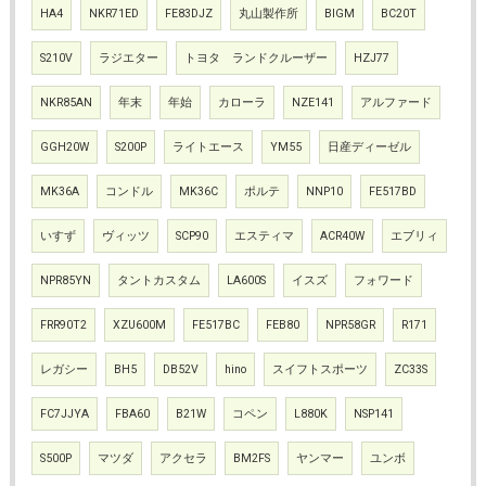
HA4
NKR71ED
FE83DJZ
丸山製作所
BIGM
BC20T
S210V
ラジエター
トヨタ ランドクルーザー
HZJ77
NKR85AN
年末
年始
カローラ
NZE141
アルファード
GGH20W
S200P
ライトエース
YM55
日産ディーゼル
MK36A
コンドル
MK36C
ポルテ
NNP10
FE517BD
いすず
ヴィッツ
SCP90
エスティマ
ACR40W
エブリィ
NPR85YN
タントカスタム
LA600S
イスズ
フォワード
FRR90T2
XZU600M
FE517BC
FEB80
NPR58GR
R171
レガシー
BH5
DB52V
hino
スイフトスポーツ
ZC33S
FC7JJYA
FBA60
B21W
コペン
L880K
NSP141
S500P
マツダ
アクセラ
BM2FS
ヤンマー
ユンボ