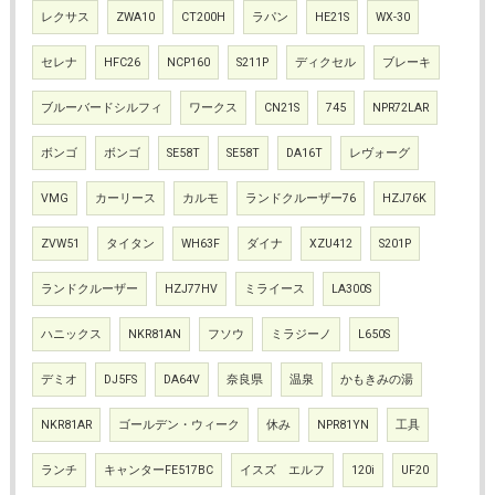
レクサス
ZWA10
CT200H
ラパン
HE21S
WX-30
セレナ
HFC26
NCP160
S211P
ディクセル
ブレーキ
ブルーバードシルフィ
ワークス
CN21S
745
NPR72LAR
ボンゴ
ボンゴ
SE58T
SE58T
DA16T
レヴォーグ
VMG
カーリース
カルモ
ランドクルーザー76
HZJ76K
ZVW51
タイタン
WH63F
ダイナ
XZU412
S201P
ランドクルーザー
HZJ77HV
ミライース
LA300S
ハニックス
NKR81AN
フソウ
ミラジーノ
L650S
デミオ
DJ5FS
DA64V
奈良県
温泉
かもきみの湯
NKR81AR
ゴールデン・ウィーク
休み
NPR81YN
工具
ランチ
キャンターFE517BC
イスズ エルフ
120i
UF20