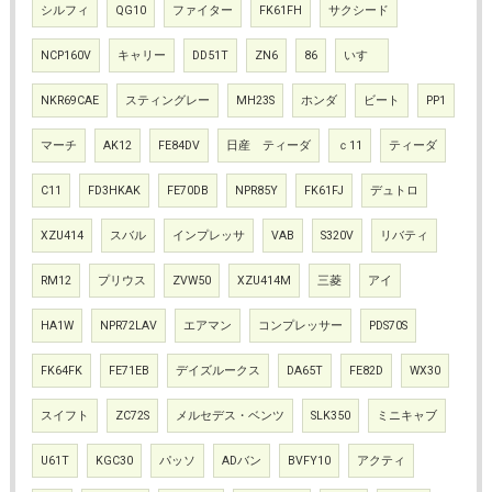
シルフィ
QG10
ファイター
FK61FH
サクシード
NCP160V
キャリー
DD51T
ZN6
86
いすゞ
NKR69CAE
スティングレー
MH23S
ホンダ
ビート
PP1
マーチ
AK12
FE84DV
日産 ティーダ
ｃ11
ティーダ
C11
FD3HKAK
FE70DB
NPR85Y
FK61FJ
デュトロ
XZU414
スバル
インプレッサ
VAB
S320V
リバティ
RM12
プリウス
ZVW50
XZU414M
三菱
アイ
HA1W
NPR72LAV
エアマン
コンプレッサー
PDS70S
FK64FK
FE71EB
デイズルークス
DA65T
FE82D
WX30
スイフト
ZC72S
メルセデス・ベンツ
SLK350
ミニキャブ
U61T
KGC30
パッソ
ADバン
BVFY10
アクティ