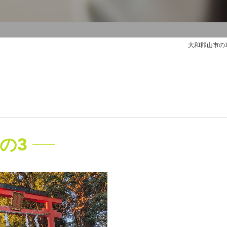
大和郡山市の
の3