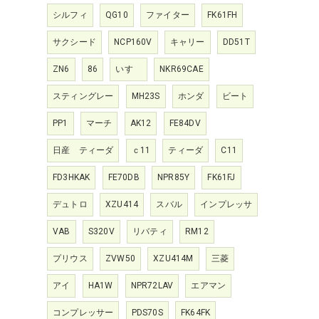
シルフィ
QG10
ファイター
FK61FH
サクシード
NCP160V
キャリー
DD51T
ZN6
86
いすゞ
NKR69CAE
スティングレー
MH23S
ホンダ
ビート
PP1
マーチ
AK12
FE84DV
日産 ティーダ
ｃ11
ティーダ
C11
FD3HKAK
FE70DB
NPR85Y
FK61FJ
デュトロ
XZU414
スバル
インプレッサ
VAB
S320V
リバティ
RM12
プリウス
ZVW50
XZU414M
三菱
アイ
HA1W
NPR72LAV
エアマン
コンプレッサー
PDS70S
FK64FK