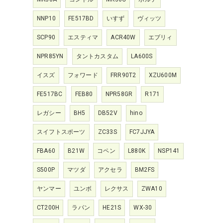
NNP10
FE517BD
いすず
ヴィッツ
SCP90
エスティマ
ACR40W
エブリィ
NPR85YN
タントカスタム
LA600S
イスズ
フォワード
FRR90T2
XZU600M
FE517BC
FEB80
NPR58GR
R171
レガシー
BH5
DB52V
hino
スイフトスポーツ
ZC33S
FC7JJYA
FBA60
B21W
コペン
L880K
NSP141
S500P
マツダ
アクセラ
BM2FS
ヤンマー
ユンボ
レクサス
ZWA10
CT200H
ラパン
HE21S
WX-30