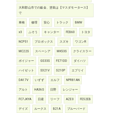
大和郡山市での鈑金、塗装は【マスダモータース】
で
車検
修理
安心
トラック
BMW
x3
ふそう
キャンター
FEB60
トヨタ
NCP51
プロボックス
スズキ
ワゴンR
MC22S
スペーシア
MK53S
クライスラー
ボイジャー
GS33S
FE71DD
ダイハツ
ハイゼット
S321V
S210P
エブリイ
DA17V
いずず
エルフ
NPR81AN
アルト
HA36S
日野
レンジャー
FC7JKYA
日産
リーフ
AZE0
FE52EB
デイズ
ルークス
B21A
ブルーバード