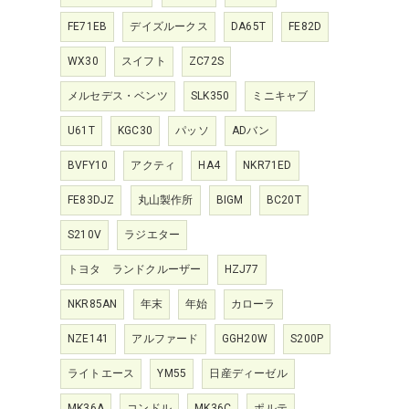
FE71EB
デイズルークス
DA65T
FE82D
WX30
スイフト
ZC72S
メルセデス・ベンツ
SLK350
ミニキャブ
U61T
KGC30
パッソ
ADバン
BVFY10
アクティ
HA4
NKR71ED
FE83DJZ
丸山製作所
BIGM
BC20T
S210V
ラジエター
トヨタ ランドクルーザー
HZJ77
NKR85AN
年末
年始
カローラ
NZE141
アルファード
GGH20W
S200P
ライトエース
YM55
日産ディーゼル
MK36A
コンドル
MK36C
ポルテ