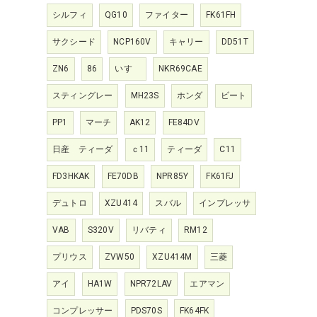
シルフィ
QG10
ファイター
FK61FH
サクシード
NCP160V
キャリー
DD51T
ZN6
86
いすゞ
NKR69CAE
スティングレー
MH23S
ホンダ
ビート
PP1
マーチ
AK12
FE84DV
日産 ティーダ
ｃ11
ティーダ
C11
FD3HKAK
FE70DB
NPR85Y
FK61FJ
デュトロ
XZU414
スバル
インプレッサ
VAB
S320V
リバティ
RM12
プリウス
ZVW50
XZU414M
三菱
アイ
HA1W
NPR72LAV
エアマン
コンプレッサー
PDS70S
FK64FK