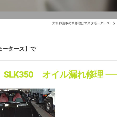
大和郡山市の車修理はマスダモータース
モータース】で
SLK350 オイル漏れ修理