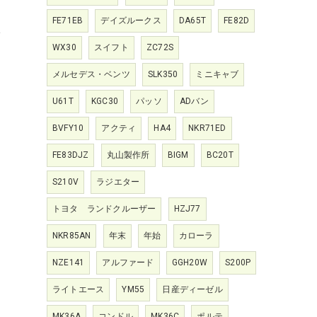
FE71EB
デイズルークス
DA65T
FE82D
オ
WX30
スイフト
ZC72S
メルセデス・ベンツ
SLK350
ミニキャブ
U61T
KGC30
パッソ
ADバン
BVFY10
アクティ
HA4
NKR71ED
FE83DJZ
丸山製作所
BIGM
BC20T
S210V
ラジエター
トヨタ ランドクルーザー
HZJ77
NKR85AN
年末
年始
カローラ
NZE141
アルファード
GGH20W
S200P
ライトエース
YM55
日産ディーゼル
MK36A
コンドル
MK36C
ポルテ