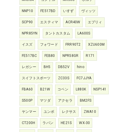
NNP10
FE517BD
いすず
ヴィッツ
SCP90
エスティマ
ACR40W
エブリィ
NPR85YN
タントカスタム
LA600S
イスズ
フォワード
FRR90T2
XZU600M
FE517BC
FEB80
NPR58GR
R171
レガシー
BH5
DB52V
hino
スイフトスポーツ
ZC33S
FC7JJYA
FBA60
B21W
コペン
L880K
NSP141
S500P
マツダ
アクセラ
BM2FS
ヤンマー
ユンボ
レクサス
ZWA10
CT200H
ラパン
HE21S
WX-30