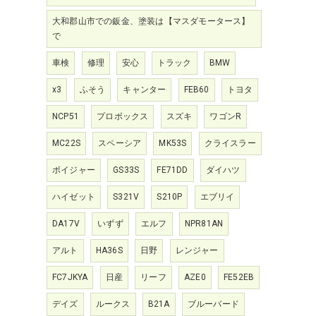
大和郡山市での鈑金、塗装は【マスダモータース】
で
車検
修理
安心
トラック
BMW
x3
ふそう
キャンター
FEB60
トヨタ
NCP51
プロボックス
スズキ
ワゴンR
MC22S
スペーシア
MK53S
クライスラー
ボイジャー
GS33S
FE71DD
ダイハツ
ハイゼット
S321V
S210P
エブリイ
DA17V
いずず
エルフ
NPR81AN
アルト
HA36S
日野
レンジャー
FC7JKYA
日産
リーフ
AZE0
FE52EB
デイズ
ルークス
B21A
ブルーバード