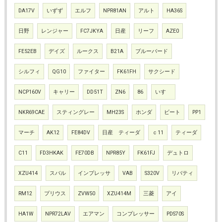
DA17V
いずず
エルフ
NPR81AN
アルト
HA36S
日野
レンジャー
FC7JKYA
日産
リーフ
AZE0
FE52EB
デイズ
ルークス
B21A
ブルーバード
シルフィ
QG10
ファイター
FK61FH
サクシード
NCP160V
キャリー
DD51T
ZN6
86
いすゞ
NKR69CAE
スティングレー
MH23S
ホンダ
ビート
PP1
マーチ
AK12
FE84DV
日産 ティーダ
ｃ11
ティーダ
C11
FD3HKAK
FE70DB
NPR85Y
FK61FJ
デュトロ
XZU414
スバル
インプレッサ
VAB
S320V
リバティ
RM12
プリウス
ZVW50
XZU414M
三菱
アイ
HA1W
NPR72LAV
エアマン
コンプレッサー
PDS70S