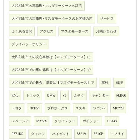
大和郡山市の車修理･マスダモータースの評判
大和郡山市の車修理･マスダモータースのお客様の声
サービス
よくある質問
アクセス
マスダモータース
お問い合わせ
プライバシーポリシー
大和郡山市での安心車検は【マスダモータース】に
大和郡山市での車の修理は【マスダモータース】で
大和郡山市での鈑金、塗装は【マスダモータース】で
車検
修理
安心
トラック
BMW
x3
ふそう
キャンター
FEB60
トヨタ
NCP51
プロボックス
スズキ
ワゴンR
MC22S
スペーシア
MK53S
クライスラー
ボイジャー
GS33S
FE71DD
ダイハツ
ハイゼット
S321V
S210P
エブリイ