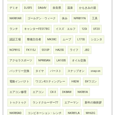
デミオ
DJ5FS
DA64V
奈良県
温泉
かもきみの湯
NKR81AR
ゴールデン・ウィーク
休み
NPR81YN
工具
ランチ
キャンターFE517BC
イスズ エルフ
120i
UF20
認証工場
整備主任者
MK38C
ムーブ
L175S
シエンタ
NCP81G
FK115J
S510P
HA25S
ライフ
JB2
アクセラスポーツ
NPR85AN
LA100S
オイル交換
バッテリー交換
タイヤ
バースト
スナップオン
snap on
電動インパクト
ワゴンRスティングレー
H82W
EKワゴン
エアコン修理
エアコン
CX-3
DK8AW
NKR81A
トゥクトゥク
ランドクルーザー77
エアーマン
新年の御挨拶
NKR85AD
コンビネーション・レンチ
NKR81LA
WH63G