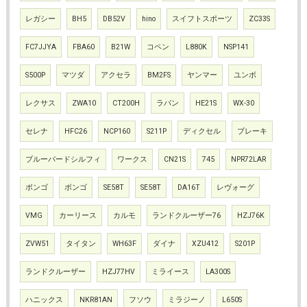
レガシー
BH5
DB52V
hino
スイフトスポーツ
ZC33S
FC7JJYA
FBA60
B21W
コペン
L880K
NSP141
S500P
マツダ
アクセラ
BM2FS
ヤンマー
ユンボ
レクサス
ZWA10
CT200H
ラパン
HE21S
WX-30
セレナ
HFC26
NCP160
S211P
ディクセル
ブレーキ
ブルーバードシルフィ
ワークス
CN21S
745
NPR72LAR
ボンゴ
ボンゴ
SE58T
SE58T
DA16T
レヴォーグ
VMG
カーリース
カルモ
ランドクルーザー76
HZJ76K
ZVW51
タイタン
WH63F
ダイナ
XZU412
S201P
ランドクルーザー
HZJ77HV
ミライース
LA300S
ハニックス
NKR81AN
フソウ
ミラジーノ
L650S