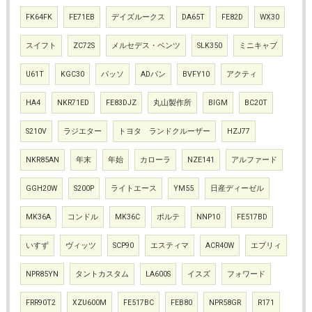
FK64FK
FE71EB
デイズルークス
DA65T
FE82D
WX30
スイフト
ZC72S
メルセデス・ベンツ
SLK350
ミニキャブ
U61T
KGC30
パッソ
ADバン
BVFY10
アクティ
HA4
NKR71ED
FE83DJZ
丸山製作所
BIGM
BC20T
S210V
ラジエター
トヨタ ランドクルーザー
HZJ77
NKR85AN
年末
年始
カローラ
NZE141
アルファード
GGH20W
S200P
ライトエース
YM55
日産ディーゼル
MK36A
コンドル
MK36C
ポルテ
NNP10
FE517BD
いすず
ヴィッツ
SCP90
エスティマ
ACR40W
エブリィ
NPR85YN
タントカスタム
LA600S
イスズ
フォワード
FRR90T2
XZU600M
FE517BC
FEB80
NPR58GR
R171