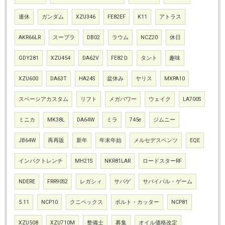
連休
ガンダム
XZU346
FE82EF
K11
アトラス
AKR66LR
スープラ
DB02
ラウム
NCZ20
休日
GDY281
XZU454
DA62V
FE82Ｄ
タント
趣味
XZU600
DA63T
HA24S
盆休み
ヤリス
MXPA10
スペーシアカスタム
リフト
メガパワー
ウェイク
LA700S
ミニカ
MK38L
DA64W
ミラ
745e
ジムニー
JB64W
再再販
新年
年末年始
メルセデスベンツ
EQE
インパクトレンチ
MH21S
NKR81LAR
ロードスターRF
NDERE
FRR90S2
レガシィ
サバゲ
サバイバル・ゲーム
5.11
NCP10
クニペックス
ボルト・カッター
NCP81
XZU508
XZU710M
整備士
募集
オイル価格改定