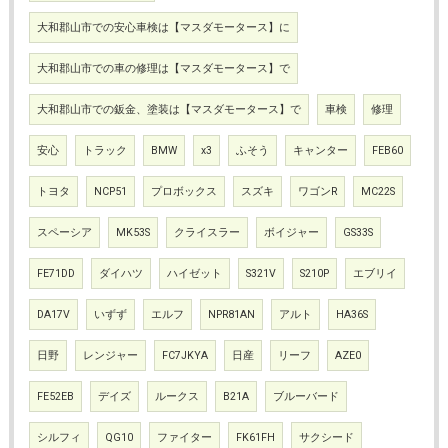
大和郡山市での安心車検は【マスダモータース】に
大和郡山市での車の修理は【マスダモータース】で
大和郡山市での鈑金、塗装は【マスダモータース】で
車検
修理
安心
トラック
BMW
x3
ふそう
キャンター
FEB60
トヨタ
NCP51
プロボックス
スズキ
ワゴンR
MC22S
スペーシア
MK53S
クライスラー
ボイジャー
GS33S
FE71DD
ダイハツ
ハイゼット
S321V
S210P
エブリイ
DA17V
いずず
エルフ
NPR81AN
アルト
HA36S
日野
レンジャー
FC7JKYA
日産
リーフ
AZE0
FE52EB
デイズ
ルークス
B21A
ブルーバード
シルフィ
QG10
ファイター
FK61FH
サクシード