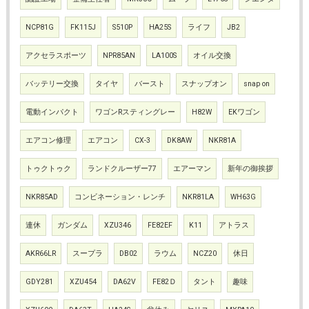
NCP81G
FK115J
S510P
HA25S
ライフ
JB2
アクセラスポーツ
NPR85AN
LA100S
オイル交換
バッテリー交換
タイヤ
バースト
スナップオン
snap on
電動インパクト
ワゴンRスティングレー
H82W
EKワゴン
エアコン修理
エアコン
CX-3
DK8AW
NKR81A
トゥクトゥク
ランドクルーザー77
エアーマン
新年の御挨拶
NKR85AD
コンビネーション・レンチ
NKR81LA
WH63G
連休
ガンダム
XZU346
FE82EF
K11
アトラス
AKR66LR
スープラ
DB02
ラウム
NCZ20
休日
GDY281
XZU454
DA62V
FE82Ｄ
タント
趣味