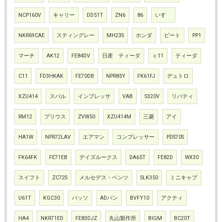
NCP160V
キャリー
DD51T
ZN6
86
いすゞ
NKR69CAE
スティングレー
MH23S
ホンダ
ビート
PP1
マーチ
AK12
FE84DV
日産 ティーダ
ｃ11
ティーダ
C11
FD3HKAK
FE70DB
NPR85Y
FK61FJ
デュトロ
XZU414
スバル
インプレッサ
VAB
S320V
リバティ
RM12
プリウス
ZVW50
XZU414M
三菱
アイ
HA1W
NPR72LAV
エアマン
コンプレッサー
PDS70S
FK64FK
FE71EB
デイズルークス
DA65T
FE82D
WX30
スイフト
ZC72S
メルセデス・ベンツ
SLK350
ミニキャブ
U61T
KGC30
パッソ
ADバン
BVFY10
アクティ
HA4
NKR71ED
FE83DJZ
丸山製作所
BIGM
BC20T