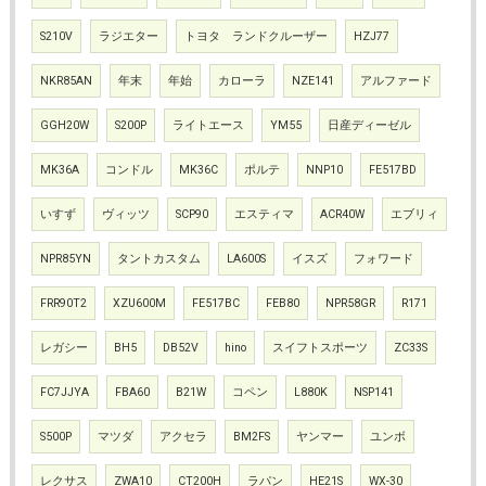
S210V
ラジエター
トヨタ ランドクルーザー
HZJ77
NKR85AN
年末
年始
カローラ
NZE141
アルファード
GGH20W
S200P
ライトエース
YM55
日産ディーゼル
MK36A
コンドル
MK36C
ポルテ
NNP10
FE517BD
いすず
ヴィッツ
SCP90
エスティマ
ACR40W
エブリィ
NPR85YN
タントカスタム
LA600S
イスズ
フォワード
FRR90T2
XZU600M
FE517BC
FEB80
NPR58GR
R171
レガシー
BH5
DB52V
hino
スイフトスポーツ
ZC33S
FC7JJYA
FBA60
B21W
コペン
L880K
NSP141
S500P
マツダ
アクセラ
BM2FS
ヤンマー
ユンボ
レクサス
ZWA10
CT200H
ラパン
HE21S
WX-30