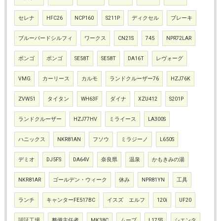
セレナ
HFC26
NCP160
S211P
ディクセル
ブレーキ
ブルーバードシルフィ
ワークス
CN21S
745
NPR72LAR
ボンゴ
ボンゴ
SE58T
SE58T
DA16T
レヴォーグ
VMG
カーリース
カルモ
ランドクルーザー76
HZJ76K
ZVW51
タイタン
WH63F
ダイナ
XZU412
S201P
ランドクルーザー
HZJ77HV
ミライース
LA300S
ハニックス
NKR81AN
フソウ
ミラジーノ
L650S
デミオ
DJ5FS
DA64V
奈良県
温泉
かもきみの湯
NKR81AR
ゴールデン・ウィーク
休み
NPR81YN
工具
ランチ
キャンターFE517BC
イスズ エルフ
120i
UF20
認証工場
整備主任者
MK38C
ムーブ
L175S
シエンタ