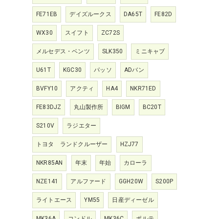
FE71EB
デイズルークス
DA65T
FE82D
WX30
スイフト
ZC72S
メルセデス・ベンツ
SLK350
ミニキャブ
U61T
KGC30
パッソ
ADバン
BVFY10
アクティ
HA4
NKR71ED
FE83DJZ
丸山製作所
BIGM
BC20T
S210V
ラジエター
トヨタ ランドクルーザー
HZJ77
NKR85AN
年末
年始
カローラ
NZE141
アルファード
GGH20W
S200P
ライトエース
YM55
日産ディーゼル
MK36A
コンドル
MK36C
ポルテ