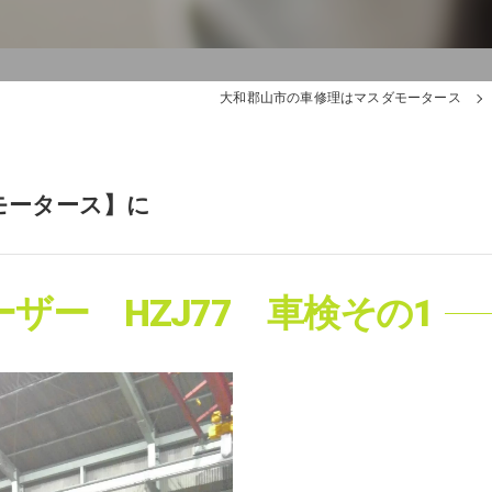
大和郡山市の車修理はマスダモータース
モータース】に
ザー HZJ77 車検その1