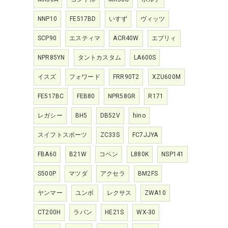
NNP10
FE517BD
いすず
ヴィッツ
SCP90
エスティマ
ACR40W
エブリィ
NPR85YN
タントカスタム
LA600S
イスズ
フォワード
FRR90T2
XZU600M
FE517BC
FEB80
NPR58GR
R171
レガシー
BH5
DB52V
hino
スイフトスポーツ
ZC33S
FC7JJYA
FBA60
B21W
コペン
L880K
NSP141
S500P
マツダ
アクセラ
BM2FS
ヤンマー
ユンボ
レクサス
ZWA10
CT200H
ラパン
HE21S
WX-30