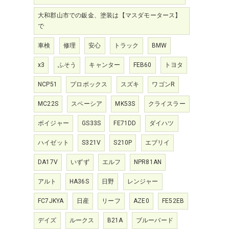
大和郡山市での鈑金、塗装は【マスダモータース】
で
車検
修理
安心
トラック
BMW
x3
ふそう
キャンター
FEB60
トヨタ
NCP51
プロボックス
スズキ
ワゴンR
MC22S
スペーシア
MK53S
クライスラー
ボイジャー
GS33S
FE71DD
ダイハツ
ハイゼット
S321V
S210P
エブリイ
DA17V
いずず
エルフ
NPR81AN
アルト
HA36S
日野
レンジャー
FC7JKYA
日産
リーフ
AZE0
FE52EB
デイズ
ルークス
B21A
ブルーバード