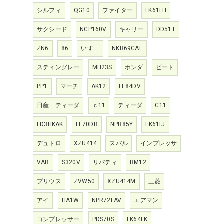
シルフィ
QG10
ファイター
FK61FH
サクシード
NCP160V
キャリー
DD51T
ZN6
86
いすゞ
NKR69CAE
スティングレー
MH23S
ホンダ
ビート
PP1
マーチ
AK12
FE84DV
日産 ティーダ
ｃ11
ティーダ
C11
FD3HKAK
FE70DB
NPR85Y
FK61FJ
デュトロ
XZU414
スバル
インプレッサ
VAB
S320V
リバティ
RM12
プリウス
ZVW50
XZU414M
三菱
アイ
HA1W
NPR72LAV
エアマン
コンプレッサー
PDS70S
FK64FK