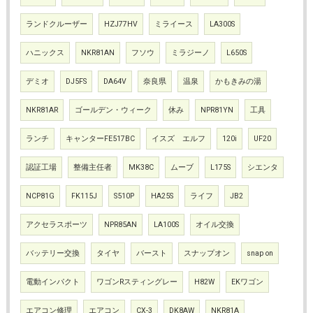
ランドクルーザー
HZJ77HV
ミライース
LA300S
ハニックス
NKR81AN
フソウ
ミラジーノ
L650S
デミオ
DJ5FS
DA64V
奈良県
温泉
かもきみの湯
NKR81AR
ゴールデン・ウィーク
休み
NPR81YN
工具
ランチ
キャンターFE517BC
イスズ エルフ
120i
UF20
認証工場
整備主任者
MK38C
ムーブ
L175S
シエンタ
NCP81G
FK115J
S510P
HA25S
ライフ
JB2
アクセラスポーツ
NPR85AN
LA100S
オイル交換
バッテリー交換
タイヤ
バースト
スナップオン
snap on
電動インパクト
ワゴンRスティングレー
H82W
EKワゴン
エアコン修理
エアコン
CX-3
DK8AW
NKR81A