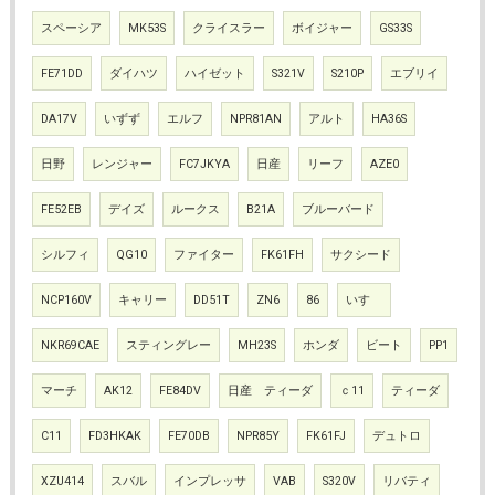
スペーシア
MK53S
クライスラー
ボイジャー
GS33S
FE71DD
ダイハツ
ハイゼット
S321V
S210P
エブリイ
DA17V
いずず
エルフ
NPR81AN
アルト
HA36S
日野
レンジャー
FC7JKYA
日産
リーフ
AZE0
FE52EB
デイズ
ルークス
B21A
ブルーバード
シルフィ
QG10
ファイター
FK61FH
サクシード
NCP160V
キャリー
DD51T
ZN6
86
いすゞ
NKR69CAE
スティングレー
MH23S
ホンダ
ビート
PP1
マーチ
AK12
FE84DV
日産 ティーダ
ｃ11
ティーダ
C11
FD3HKAK
FE70DB
NPR85Y
FK61FJ
デュトロ
XZU414
スバル
インプレッサ
VAB
S320V
リバティ