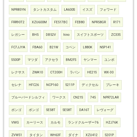
NPR85YN
タントカスタム
LA600S
イスズ
フォワード
FRR90T2
XZU600M
FE517BC
FEB80
NPR58GR
R171
レガシー
BH5
DB52V
hino
スイフトスポーツ
ZC33S
FC7JJYA
FBA60
B21W
コペン
L880K
NSP141
S500P
マツダ
アクセラ
BM2FS
ヤンマー
ユンボ
レクサス
ZWA10
CT200H
ラパン
HE21S
WX-30
セレナ
HFC26
NCP160
S211P
ディクセル
ブレーキ
ブルーバードシルフィ
ワークス
CN21S
745
NPR72LAR
ボンゴ
ボンゴ
SE58T
SE58T
DA16T
レヴォーグ
VMG
カーリース
カルモ
ランドクルーザー76
HZJ76K
ZVW51
タイタン
WH63F
ダイナ
XZU412
S201P