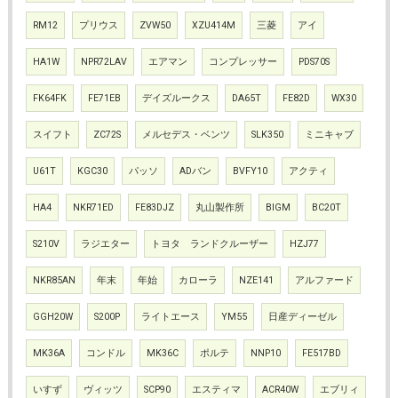
RM12
プリウス
ZVW50
XZU414M
三菱
アイ
HA1W
NPR72LAV
エアマン
コンプレッサー
PDS70S
FK64FK
FE71EB
デイズルークス
DA65T
FE82D
WX30
スイフト
ZC72S
メルセデス・ベンツ
SLK350
ミニキャブ
U61T
KGC30
パッソ
ADバン
BVFY10
アクティ
HA4
NKR71ED
FE83DJZ
丸山製作所
BIGM
BC20T
S210V
ラジエター
トヨタ ランドクルーザー
HZJ77
NKR85AN
年末
年始
カローラ
NZE141
アルファード
GGH20W
S200P
ライトエース
YM55
日産ディーゼル
MK36A
コンドル
MK36C
ポルテ
NNP10
FE517BD
いすず
ヴィッツ
SCP90
エスティマ
ACR40W
エブリィ