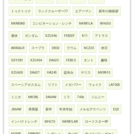
トゥクトゥク
ランドクルーザー77
エアーマン
新年の御挨拶
NKR85AD
コンビネーション・レンチ
NKR81LA
WH63G
連休
ガンダム
XZU346
FE82EF
K11
アトラス
AKR66LR
スープラ
DB02
ラウム
NCZ20
休日
GDY281
XZU454
DA62V
FE82Ｄ
タント
趣味
XZU600
DA63T
HA24S
盆休み
ヤリス
MXPA10
スペーシアカスタム
リフト
メガパワー
ウェイク
LA700S
ミニカ
MK38L
DA64W
ミラ
745e
ジムニー
JB64W
再再販
新年
年末年始
メルセデスベンツ
EQE
インパクトレンチ
MH21S
NKR81LAR
ロードスターRF
NDERE
FRR90S2
レガシィ
サバゲ
サバイバル・ゲーム