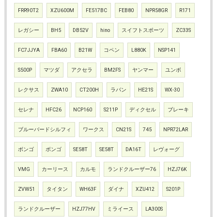
FRR90T2
XZU600M
FE517BC
FEB80
NPR58GR
R171
レガシー
BH5
DB52V
hino
スイフトスポーツ
ZC33S
FC7JJYA
FBA60
B21W
コペン
L880K
NSP141
S500P
マツダ
アクセラ
BM2FS
ヤンマー
ユンボ
レクサス
ZWA10
CT200H
ラパン
HE21S
WX-30
セレナ
HFC26
NCP160
S211P
ディクセル
ブレーキ
ブルーバードシルフィ
ワークス
CN21S
745
NPR72LAR
ボンゴ
ボンゴ
SE58T
SE58T
DA16T
レヴォーグ
VMG
カーリース
カルモ
ランドクルーザー76
HZJ76K
ZVW51
タイタン
WH63F
ダイナ
XZU412
S201P
ランドクルーザー
HZJ77HV
ミライース
LA300S