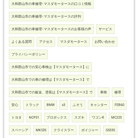
大和郡山市の車修理･マスダモータースの口コミ情報
大和郡山市の車修理･マスダモータースの評判
大和郡山市の車修理･マスダモータースのお客様の声
サービス
よくある質問
アクセス
マスダモータース
お問い合わせ
プライバシーポリシー
大和郡山市での安心車検は【マスダモータース】に
大和郡山市での車の修理は【マスダモータース】で
大和郡山市での鈑金、塗装は【マスダモータース】で
車検
修理
安心
トラック
BMW
x3
ふそう
キャンター
FEB60
トヨタ
NCP51
プロボックス
スズキ
ワゴンR
MC22S
スペーシア
MK53S
クライスラー
ボイジャー
GS33S