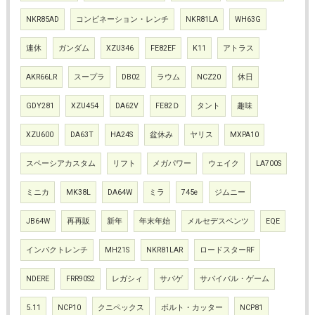
NKR85AD
コンビネーション・レンチ
NKR81LA
WH63G
連休
ガンダム
XZU346
FE82EF
K11
アトラス
AKR66LR
スープラ
DB02
ラウム
NCZ20
休日
GDY281
XZU454
DA62V
FE82Ｄ
タント
趣味
XZU600
DA63T
HA24S
盆休み
ヤリス
MXPA10
スペーシアカスタム
リフト
メガパワー
ウェイク
LA700S
ミニカ
MK38L
DA64W
ミラ
745e
ジムニー
JB64W
再再販
新年
年末年始
メルセデスベンツ
EQE
インパクトレンチ
MH21S
NKR81LAR
ロードスターRF
NDERE
FRR90S2
レガシィ
サバゲ
サバイバル・ゲーム
5.11
NCP10
クニペックス
ボルト・カッター
NCP81