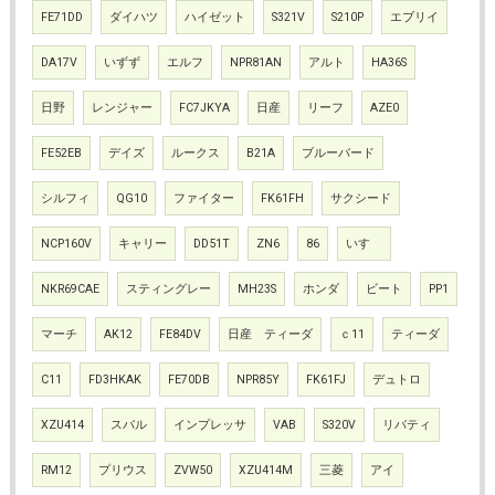
FE71DD
ダイハツ
ハイゼット
S321V
S210P
エブリイ
DA17V
いずず
エルフ
NPR81AN
アルト
HA36S
日野
レンジャー
FC7JKYA
日産
リーフ
AZE0
FE52EB
デイズ
ルークス
B21A
ブルーバード
シルフィ
QG10
ファイター
FK61FH
サクシード
NCP160V
キャリー
DD51T
ZN6
86
いすゞ
NKR69CAE
スティングレー
MH23S
ホンダ
ビート
PP1
マーチ
AK12
FE84DV
日産 ティーダ
ｃ11
ティーダ
C11
FD3HKAK
FE70DB
NPR85Y
FK61FJ
デュトロ
XZU414
スバル
インプレッサ
VAB
S320V
リバティ
RM12
プリウス
ZVW50
XZU414M
三菱
アイ