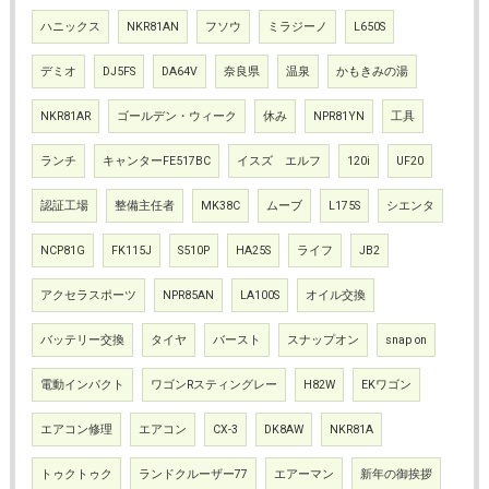
ハニックス
NKR81AN
フソウ
ミラジーノ
L650S
デミオ
DJ5FS
DA64V
奈良県
温泉
かもきみの湯
NKR81AR
ゴールデン・ウィーク
休み
NPR81YN
工具
ランチ
キャンターFE517BC
イスズ エルフ
120i
UF20
認証工場
整備主任者
MK38C
ムーブ
L175S
シエンタ
NCP81G
FK115J
S510P
HA25S
ライフ
JB2
アクセラスポーツ
NPR85AN
LA100S
オイル交換
バッテリー交換
タイヤ
バースト
スナップオン
snap on
電動インパクト
ワゴンRスティングレー
H82W
EKワゴン
エアコン修理
エアコン
CX-3
DK8AW
NKR81A
トゥクトゥク
ランドクルーザー77
エアーマン
新年の御挨拶