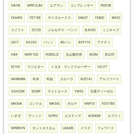
HA1W
NPR72LAV
エアマン
コンプレッサー
PDS70S
FK64FK
FE71EB
デイズルークス
DA65T
FE82D
WX30
スイフト
ZC72S
メルセデス・ベンツ
SLK350
ミニキャブ
U61T
KGC30
パッソ
ADバン
BVFY10
アクティ
HA4
NKR71ED
FE83DJZ
丸山製作所
BIGM
BC20T
S210V
ラジエター
トヨタ ランドクルーザー
HZJ77
NKR85AN
年末
年始
カローラ
NZE141
アルファード
GGH20W
S200P
ライトエース
YM55
日産ディーゼル
MK36A
コンドル
MK36C
ポルテ
NNP10
FE517BD
いすず
ヴィッツ
SCP90
エスティマ
ACR40W
エブリィ
NPR85YN
タントカスタム
LA600S
イスズ
フォワード