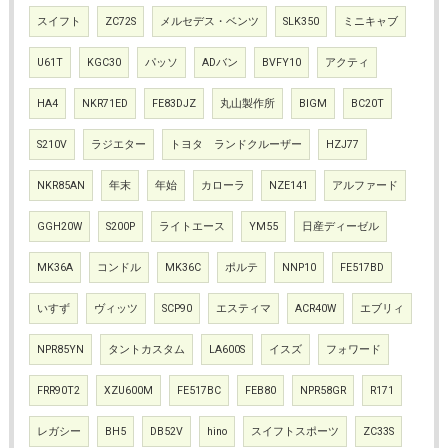
スイフト
ZC72S
メルセデス・ベンツ
SLK350
ミニキャブ
U61T
KGC30
パッソ
ADバン
BVFY10
アクティ
HA4
NKR71ED
FE83DJZ
丸山製作所
BIGM
BC20T
S210V
ラジエター
トヨタ ランドクルーザー
HZJ77
NKR85AN
年末
年始
カローラ
NZE141
アルファード
GGH20W
S200P
ライトエース
YM55
日産ディーゼル
MK36A
コンドル
MK36C
ポルテ
NNP10
FE517BD
いすず
ヴィッツ
SCP90
エスティマ
ACR40W
エブリィ
NPR85YN
タントカスタム
LA600S
イスズ
フォワード
FRR90T2
XZU600M
FE517BC
FEB80
NPR58GR
R171
レガシー
BH5
DB52V
hino
スイフトスポーツ
ZC33S