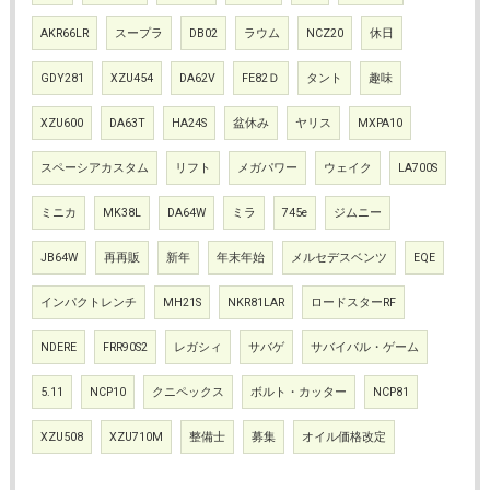
AKR66LR
スープラ
DB02
ラウム
NCZ20
休日
GDY281
XZU454
DA62V
FE82Ｄ
タント
趣味
XZU600
DA63T
HA24S
盆休み
ヤリス
MXPA10
スペーシアカスタム
リフト
メガパワー
ウェイク
LA700S
ミニカ
MK38L
DA64W
ミラ
745e
ジムニー
JB64W
再再販
新年
年末年始
メルセデスベンツ
EQE
インパクトレンチ
MH21S
NKR81LAR
ロードスターRF
NDERE
FRR90S2
レガシィ
サバゲ
サバイバル・ゲーム
5.11
NCP10
クニペックス
ボルト・カッター
NCP81
XZU508
XZU710M
整備士
募集
オイル価格改定