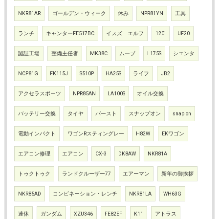
NKR81AR
ゴールデン・ウィーク
休み
NPR81YN
工具
ランチ
キャンターFE517BC
イスズ エルフ
120i
UF20
認証工場
整備主任者
MK38C
ムーブ
L175S
シエンタ
NCP81G
FK115J
S510P
HA25S
ライフ
JB2
アクセラスポーツ
NPR85AN
LA100S
オイル交換
バッテリー交換
タイヤ
バースト
スナップオン
snap on
電動インパクト
ワゴンRスティングレー
H82W
EKワゴン
エアコン修理
エアコン
CX-3
DK8AW
NKR81A
トゥクトゥク
ランドクルーザー77
エアーマン
新年の御挨拶
NKR85AD
コンビネーション・レンチ
NKR81LA
WH63G
連休
ガンダム
XZU346
FE82EF
K11
アトラス