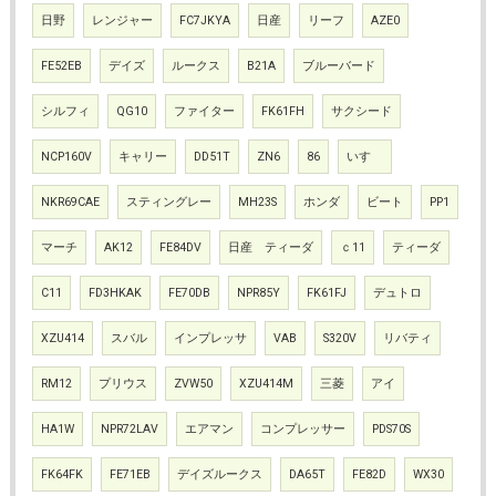
日野
レンジャー
FC7JKYA
日産
リーフ
AZE0
FE52EB
デイズ
ルークス
B21A
ブルーバード
シルフィ
QG10
ファイター
FK61FH
サクシード
NCP160V
キャリー
DD51T
ZN6
86
いすゞ
NKR69CAE
スティングレー
MH23S
ホンダ
ビート
PP1
マーチ
AK12
FE84DV
日産 ティーダ
ｃ11
ティーダ
C11
FD3HKAK
FE70DB
NPR85Y
FK61FJ
デュトロ
XZU414
スバル
インプレッサ
VAB
S320V
リバティ
RM12
プリウス
ZVW50
XZU414M
三菱
アイ
HA1W
NPR72LAV
エアマン
コンプレッサー
PDS70S
FK64FK
FE71EB
デイズルークス
DA65T
FE82D
WX30