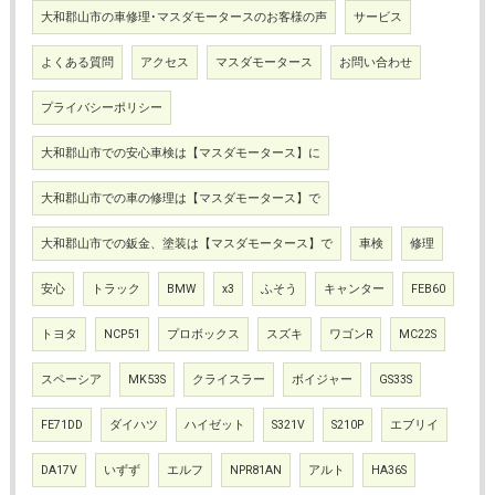
大和郡山市の車修理･マスダモータースのお客様の声
サービス
よくある質問
アクセス
マスダモータース
お問い合わせ
プライバシーポリシー
大和郡山市での安心車検は【マスダモータース】に
大和郡山市での車の修理は【マスダモータース】で
大和郡山市での鈑金、塗装は【マスダモータース】で
車検
修理
安心
トラック
BMW
x3
ふそう
キャンター
FEB60
トヨタ
NCP51
プロボックス
スズキ
ワゴンR
MC22S
スペーシア
MK53S
クライスラー
ボイジャー
GS33S
FE71DD
ダイハツ
ハイゼット
S321V
S210P
エブリイ
DA17V
いずず
エルフ
NPR81AN
アルト
HA36S