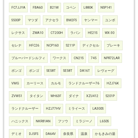
FC7JJYA
FBA60
B21W
コペン
L880K
NSP141
S500P
マツダ
アクセラ
BM2FS
ヤンマー
ユンボ
レクサス
ZWA10
CT200H
ラパン
HE21S
WX-30
セレナ
HFC26
NCP160
S211P
ディクセル
ブレーキ
ブルーバードシルフィ
ワークス
CN21S
745
NPR72LAR
ボンゴ
ボンゴ
SE58T
SE58T
DA16T
レヴォーグ
VMG
カーリース
カルモ
ランドクルーザー76
HZJ76K
ZVW51
タイタン
WH63F
ダイナ
XZU412
S201P
ランドクルーザー
HZJ77HV
ミライース
LA300S
ハニックス
NKR81AN
フソウ
ミラジーノ
L650S
デミオ
DJ5FS
DA64V
奈良県
温泉
かもきみの湯