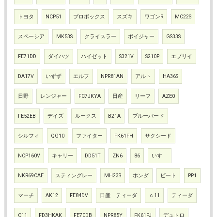
トヨタ
NCP51
プロボックス
スズキ
ワゴンR
MC22S
スペーシア
MK53S
クライスラー
ボイジャー
GS33S
FE71DD
ダイハツ
ハイゼット
S321V
S210P
エブリイ
DA17V
いずず
エルフ
NPR81AN
アルト
HA36S
日野
レンジャー
FC7JKYA
日産
リーフ
AZE0
FE52EB
デイズ
ルークス
B21A
ブルーバード
シルフィ
QG10
ファイター
FK61FH
サクシード
NCP160V
キャリー
DD51T
ZN6
86
いすゞ
NKR69CAE
スティングレー
MH23S
ホンダ
ビート
PP1
マーチ
AK12
FE84DV
日産 ティーダ
ｃ11
ティーダ
C11
FD3HKAK
FE70DB
NPR85Y
FK61FJ
デュトロ