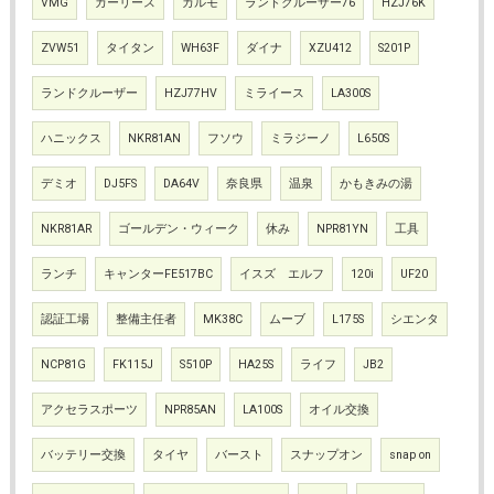
VMG
カーリース
カルモ
ランドクルーザー76
HZJ76K
ZVW51
タイタン
WH63F
ダイナ
XZU412
S201P
ランドクルーザー
HZJ77HV
ミライース
LA300S
ハニックス
NKR81AN
フソウ
ミラジーノ
L650S
デミオ
DJ5FS
DA64V
奈良県
温泉
かもきみの湯
NKR81AR
ゴールデン・ウィーク
休み
NPR81YN
工具
ランチ
キャンターFE517BC
イスズ エルフ
120i
UF20
認証工場
整備主任者
MK38C
ムーブ
L175S
シエンタ
NCP81G
FK115J
S510P
HA25S
ライフ
JB2
アクセラスポーツ
NPR85AN
LA100S
オイル交換
バッテリー交換
タイヤ
バースト
スナップオン
snap on