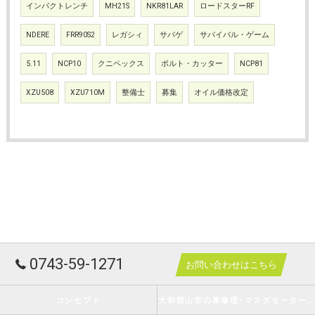
インパクトレンチ
MH21S
NKR81LAR
ロードスターRF
NDERE
FRR90S2
レガシィ
サバゲ
サバイバル・ゲーム
5.11
NCP10
クニペックス
ボルト・カッター
NCP81
XZU508
XZU710M
整備士
募集
オイル価格改定
0743-59-1271
お問い合わせはこちら
コンセプト
大和郡山市の車修理･マスダモータースの口コミ情報