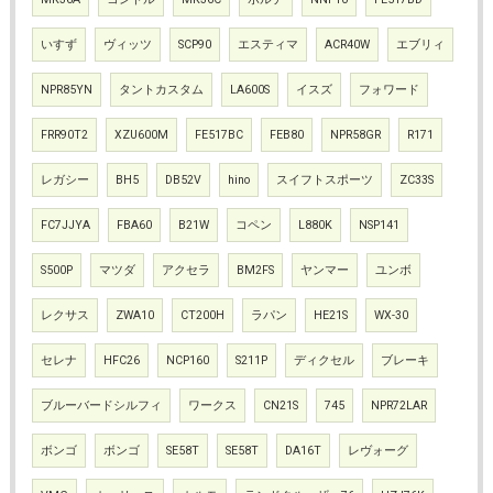
いすず
ヴィッツ
SCP90
エスティマ
ACR40W
エブリィ
NPR85YN
タントカスタム
LA600S
イスズ
フォワード
FRR90T2
XZU600M
FE517BC
FEB80
NPR58GR
R171
レガシー
BH5
DB52V
hino
スイフトスポーツ
ZC33S
FC7JJYA
FBA60
B21W
コペン
L880K
NSP141
S500P
マツダ
アクセラ
BM2FS
ヤンマー
ユンボ
レクサス
ZWA10
CT200H
ラパン
HE21S
WX-30
セレナ
HFC26
NCP160
S211P
ディクセル
ブレーキ
ブルーバードシルフィ
ワークス
CN21S
745
NPR72LAR
ボンゴ
ボンゴ
SE58T
SE58T
DA16T
レヴォーグ