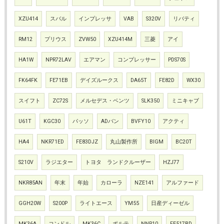
XZU414
スバル
インプレッサ
VAB
S320V
リバティ
RM12
プリウス
ZVW50
XZU414M
三菱
アイ
HA1W
NPR72LAV
エアマン
コンプレッサー
PDS70S
FK64FK
FE71EB
デイズルークス
DA65T
FE82D
WX30
スイフト
ZC72S
メルセデス・ベンツ
SLK350
ミニキャブ
U61T
KGC30
パッソ
ADバン
BVFY10
アクティ
HA4
NKR71ED
FE83DJZ
丸山製作所
BIGM
BC20T
S210V
ラジエター
トヨタ ランドクルーザー
HZJ77
NKR85AN
年末
年始
カローラ
NZE141
アルファード
GGH20W
S200P
ライトエース
YM55
日産ディーゼル
MK36A
コンドル
MK36C
ポルテ
NNP10
FE517BD