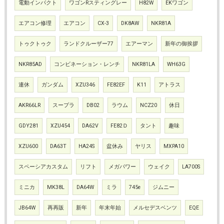
電動インパクト
ワゴンRスティングレー
H82W
EKワゴン
エアコン修理
エアコン
CX-3
DK8AW
NKR81A
トゥクトゥク
ランドクルーザー77
エアーマン
新年の御挨拶
NKR85AD
コンビネーション・レンチ
NKR81LA
WH63G
連休
ガンダム
XZU346
FE82EF
K11
アトラス
AKR66LR
スープラ
DB02
ラウム
NCZ20
休日
GDY281
XZU454
DA62V
FE82Ｄ
タント
趣味
XZU600
DA63T
HA24S
盆休み
ヤリス
MXPA10
スペーシアカスタム
リフト
メガパワー
ウェイク
LA700S
ミニカ
MK38L
DA64W
ミラ
745e
ジムニー
JB64W
再再販
新年
年末年始
メルセデスベンツ
EQE