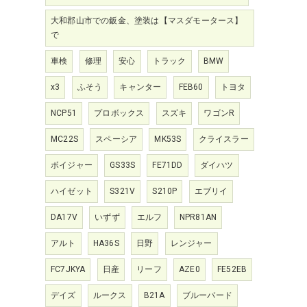
大和郡山市での鈑金、塗装は【マスダモータース】
で
車検
修理
安心
トラック
BMW
x3
ふそう
キャンター
FEB60
トヨタ
NCP51
プロボックス
スズキ
ワゴンR
MC22S
スペーシア
MK53S
クライスラー
ボイジャー
GS33S
FE71DD
ダイハツ
ハイゼット
S321V
S210P
エブリイ
DA17V
いずず
エルフ
NPR81AN
アルト
HA36S
日野
レンジャー
FC7JKYA
日産
リーフ
AZE0
FE52EB
デイズ
ルークス
B21A
ブルーバード