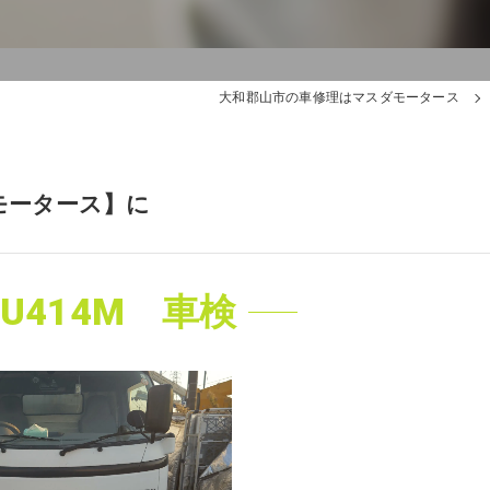
大和郡山市の車修理はマスダモータース
モータース】に
U414M 車検