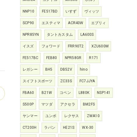
NNP10
FE517BD
いすず
ヴィッツ
SCP90
エスティマ
ACR40W
エブリィ
NPR85YN
タントカスタム
LA600S
イスズ
フォワード
FRR90T2
XZU600M
FE517BC
FEB80
NPR58GR
R171
レガシー
BH5
DB52V
hino
スイフトスポーツ
ZC33S
FC7JJYA
FBA60
B21W
コペン
L880K
NSP141
S500P
マツダ
アクセラ
BM2FS
ヤンマー
ユンボ
レクサス
ZWA10
CT200H
ラパン
HE21S
WX-30