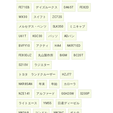
FE71EB
デイズルークス
DA65T
FE82D
WX30
スイフト
ZC72S
メルセデス・ベンツ
SLK350
ミニキャブ
U61T
KGC30
パッソ
ADバン
BVFY10
アクティ
HA4
NKR71ED
FE83DJZ
丸山製作所
BIGM
BC20T
S210V
ラジエター
トヨタ ランドクルーザー
HZJ77
NKR85AN
年末
年始
カローラ
NZE141
アルファード
GGH20W
S200P
ライトエース
YM55
日産ディーゼル
MK36A
コンドル
MK36C
ポルテ