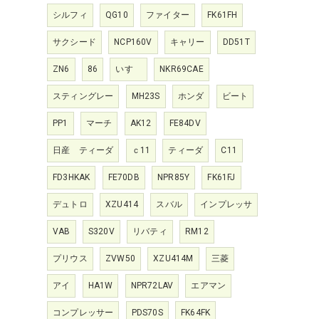
シルフィ
QG10
ファイター
FK61FH
サクシード
NCP160V
キャリー
DD51T
ZN6
86
いすゞ
NKR69CAE
スティングレー
MH23S
ホンダ
ビート
PP1
マーチ
AK12
FE84DV
日産 ティーダ
ｃ11
ティーダ
C11
FD3HKAK
FE70DB
NPR85Y
FK61FJ
デュトロ
XZU414
スバル
インプレッサ
VAB
S320V
リバティ
RM12
プリウス
ZVW50
XZU414M
三菱
アイ
HA1W
NPR72LAV
エアマン
コンプレッサー
PDS70S
FK64FK