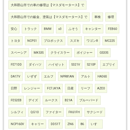
大和郡山市での車の修理は【マスダモータース】で
大和郡山市での鈑金、塗装は【マスダモータース】で
車検
修理
安心
トラック
BMW
x3
ふそう
キャンター
FEB60
トヨタ
NCP51
プロボックス
スズキ
ワゴンR
MC22S
スペーシア
MK53S
クライスラー
ボイジャー
GS33S
FE71DD
ダイハツ
ハイゼット
S321V
S210P
エブリイ
DA17V
いずず
エルフ
NPR81AN
アルト
HA36S
日野
レンジャー
FC7JKYA
日産
リーフ
AZE0
FE52EB
デイズ
ルークス
B21A
ブルーバード
シルフィ
QG10
ファイター
FK61FH
サクシード
NCP160V
キャリー
DD51T
ZN6
86
いすゞ