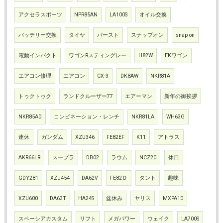
アクセラスポーツ
NPR85AN
LA100S
オイル交換
バッテリー交換
タイヤ
バースト
スナップオン
snap on
電動インパクト
ワゴンRスティングレー
H82W
EKワゴン
エアコン修理
エアコン
CX-3
DK8AW
NKR81A
トゥクトゥク
ランドクルーザー77
エアーマン
新年の御挨拶
NKR85AD
コンビネーション・レンチ
NKR81LA
WH63G
連休
ガンダム
XZU346
FE82EF
K11
アトラス
AKR66LR
スープラ
DB02
ラウム
NCZ20
休日
GDY281
XZU454
DA62V
FE82Ｄ
タント
趣味
XZU600
DA63T
HA24S
盆休み
ヤリス
MXPA10
スペーシアカスタム
リフト
メガパワー
ウェイク
LA700S