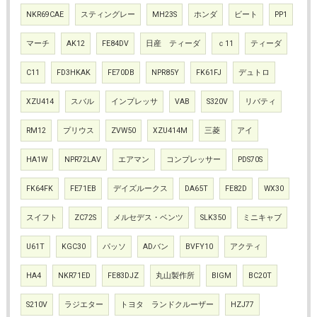
NKR69CAE
スティングレー
MH23S
ホンダ
ビート
PP1
マーチ
AK12
FE84DV
日産 ティーダ
ｃ11
ティーダ
C11
FD3HKAK
FE70DB
NPR85Y
FK61FJ
デュトロ
XZU414
スバル
インプレッサ
VAB
S320V
リバティ
RM12
プリウス
ZVW50
XZU414M
三菱
アイ
HA1W
NPR72LAV
エアマン
コンプレッサー
PDS70S
FK64FK
FE71EB
デイズルークス
DA65T
FE82D
WX30
スイフト
ZC72S
メルセデス・ベンツ
SLK350
ミニキャブ
U61T
KGC30
パッソ
ADバン
BVFY10
アクティ
HA4
NKR71ED
FE83DJZ
丸山製作所
BIGM
BC20T
S210V
ラジエター
トヨタ ランドクルーザー
HZJ77