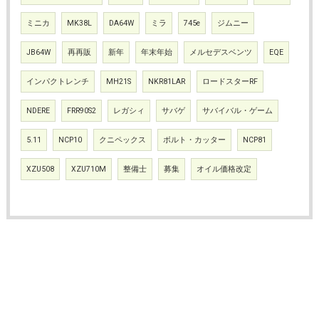
ミニカ
MK38L
DA64W
ミラ
745e
ジムニー
JB64W
再再販
新年
年末年始
メルセデスベンツ
EQE
インパクトレンチ
MH21S
NKR81LAR
ロードスターRF
NDERE
FRR90S2
レガシィ
サバゲ
サバイバル・ゲーム
5.11
NCP10
クニペックス
ボルト・カッター
NCP81
XZU508
XZU710M
整備士
募集
オイル価格改定