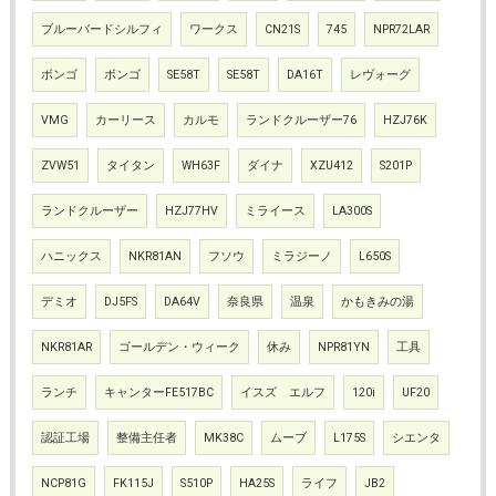
ブルーバードシルフィ
ワークス
CN21S
745
NPR72LAR
ボンゴ
ボンゴ
SE58T
SE58T
DA16T
レヴォーグ
VMG
カーリース
カルモ
ランドクルーザー76
HZJ76K
ZVW51
タイタン
WH63F
ダイナ
XZU412
S201P
ランドクルーザー
HZJ77HV
ミライース
LA300S
ハニックス
NKR81AN
フソウ
ミラジーノ
L650S
デミオ
DJ5FS
DA64V
奈良県
温泉
かもきみの湯
NKR81AR
ゴールデン・ウィーク
休み
NPR81YN
工具
ランチ
キャンターFE517BC
イスズ エルフ
120i
UF20
認証工場
整備主任者
MK38C
ムーブ
L175S
シエンタ
NCP81G
FK115J
S510P
HA25S
ライフ
JB2