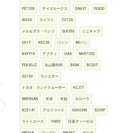
FE71EB
デイズルークス
DA65T
FE82D
WX30
スイフト
ZC72S
メルセデス・ベンツ
SLK350
ミニキャブ
U61T
KGC30
パッソ
ADバン
BVFY10
アクティ
HA4
NKR71ED
FE83DJZ
丸山製作所
BIGM
BC20T
S210V
ラジエター
トヨタ ランドクルーザー
HZJ77
NKR85AN
年末
年始
カローラ
NZE141
アルファード
GGH20W
S200P
ライトエース
YM55
日産ディーゼル
MK36A
コンドル
MK36C
ポルテ