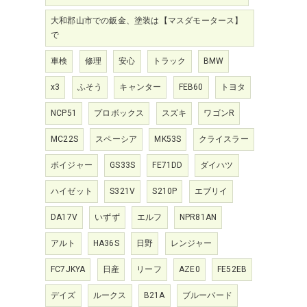
大和郡山市での鈑金、塗装は【マスダモータース】
で
車検
修理
安心
トラック
BMW
x3
ふそう
キャンター
FEB60
トヨタ
NCP51
プロボックス
スズキ
ワゴンR
MC22S
スペーシア
MK53S
クライスラー
ボイジャー
GS33S
FE71DD
ダイハツ
ハイゼット
S321V
S210P
エブリイ
DA17V
いずず
エルフ
NPR81AN
アルト
HA36S
日野
レンジャー
FC7JKYA
日産
リーフ
AZE0
FE52EB
デイズ
ルークス
B21A
ブルーバード