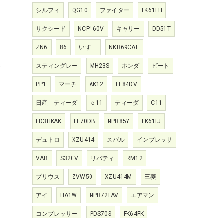
シルフィ
QG10
ファイター
FK61FH
サクシード
NCP160V
キャリー
DD51T
ZN6
86
いすゞ
NKR69CAE
い
スティングレー
MH23S
ホンダ
ビート
PP1
マーチ
AK12
FE84DV
日産 ティーダ
ｃ11
ティーダ
C11
FD3HKAK
FE70DB
NPR85Y
FK61FJ
デュトロ
XZU414
スバル
インプレッサ
VAB
S320V
リバティ
RM12
プリウス
ZVW50
XZU414M
三菱
アイ
HA1W
NPR72LAV
エアマン
コンプレッサー
PDS70S
FK64FK