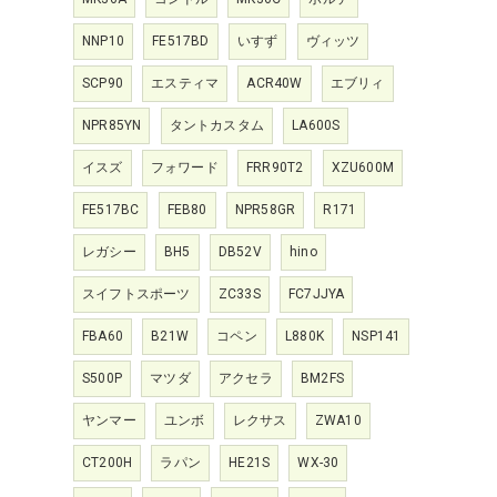
NNP10
FE517BD
いすず
ヴィッツ
SCP90
エスティマ
ACR40W
エブリィ
NPR85YN
タントカスタム
LA600S
イスズ
フォワード
FRR90T2
XZU600M
FE517BC
FEB80
NPR58GR
R171
レガシー
BH5
DB52V
hino
スイフトスポーツ
ZC33S
FC7JJYA
FBA60
B21W
コペン
L880K
NSP141
S500P
マツダ
アクセラ
BM2FS
ヤンマー
ユンボ
レクサス
ZWA10
CT200H
ラパン
HE21S
WX-30