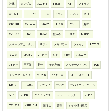
連休
ガンダム
XZU346
FE82EF
K11
アトラス
AKR66LR
スープラ
DB02
ラウム
NCZ20
休日
GDY281
XZU454
DA62V
FE82Ｄ
タント
趣味
XZU600
DA63T
HA24S
盆休み
ヤリス
MXPA10
スペーシアカスタム
リフト
メガパワー
ウェイク
LA700S
ミニカ
MK38L
DA64W
ミラ
745e
ジムニー
JB64W
再再販
新年
年末年始
メルセデスベンツ
EQE
インパクトレンチ
MH21S
NKR81LAR
ロードスターRF
NDERE
FRR90S2
レガシィ
サバゲ
サバイバル・ゲーム
5.11
NCP10
クニペックス
ボルト・カッター
NCP81
XZU508
XZU710M
整備士
募集
オイル価格改定