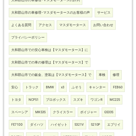
大和郡山市の車修理･マスダモータースの評判
大和郡山市の車修理･マスダモータースのお客様の声
サービス
よくある質問
アクセス
マスダモータース
お問い合わせ
プライバシーポリシー
大和郡山市での安心車検は【マスダモータース】に
大和郡山市での車の修理は【マスダモータース】で
大和郡山市での鈑金、塗装は【マスダモータース】で
車検
修理
安心
トラック
BMW
x3
ふそう
キャンター
FEB60
トヨタ
NCP51
プロボックス
スズキ
ワゴンR
MC22S
スペーシア
MK53S
クライスラー
ボイジャー
GS33S
FE71DD
ダイハツ
ハイゼット
S321V
S210P
エブリイ