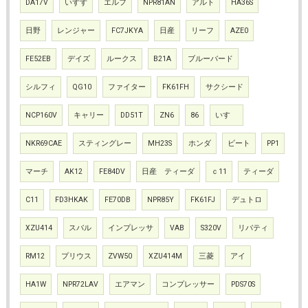
DA17V
いずず
エルフ
NPR81AN
アルト
HA36S
日野
レンジャー
FC7JKYA
日産
リーフ
AZE0
FE52EB
デイズ
ルークス
B21A
ブルーバード
シルフィ
QG10
ファイター
FK61FH
サクシード
NCP160V
キャリー
DD51T
ZN6
86
いすゞ
NKR69CAE
スティングレー
MH23S
ホンダ
ビート
PP1
マーチ
AK12
FE84DV
日産 ティーダ
ｃ11
ティーダ
C11
FD3HKAK
FE70DB
NPR85Y
FK61FJ
デュトロ
XZU414
スバル
インプレッサ
VAB
S320V
リバティ
RM12
プリウス
ZVW50
XZU414M
三菱
アイ
HA1W
NPR72LAV
エアマン
コンプレッサー
PDS70S