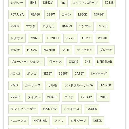
レガシー
BH5
DB52V
hino
スイフトスポーツ
ZC33S
FC7JJYA
FBA60
B21W
コペン
L880K
NSP141
S500P
マツダ
アクセラ
BM2FS
ヤンマー
ユンボ
レクサス
ZWA10
CT200H
ラパン
HE21S
WX-30
セレナ
HFC26
NCP160
S211P
ディクセル
ブレーキ
ブルーバードシルフィ
ワークス
CN21S
745
NPR72LAR
ボンゴ
ボンゴ
SE58T
SE58T
DA16T
レヴォーグ
VMG
カーリース
カルモ
ランドクルーザー76
HZJ76K
ZVW51
タイタン
WH63F
ダイナ
XZU412
S201P
ランドクルーザー
HZJ77HV
ミライース
LA300S
ハニックス
NKR81AN
フソウ
ミラジーノ
L650S