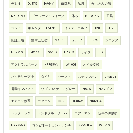
デミオ
DJ5FS
DA64V
奈良県
温泉
かもきみの湯
NKR81AR
ゴールデン・ウィーク
休み
NPR81YN
工具
ランチ
キャンターFE517BC
イスズ エルフ
120i
UF20
認証工場
整備主任者
MK38C
ムーブ
L175S
シエンタ
NCP81G
FK115J
S510P
HA25S
ライフ
JB2
アクセラスポーツ
NPR85AN
LA100S
オイル交換
バッテリー交換
タイヤ
バースト
スナップオン
snap on
電動インパクト
ワゴンRスティングレー
H82W
EKワゴン
エアコン修理
エアコン
CX-3
DK8AW
NKR81A
トゥクトゥク
ランドクルーザー77
エアーマン
新年の御挨拶
NKR85AD
コンビネーション・レンチ
NKR81LA
WH63G