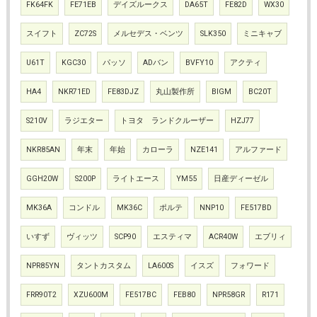
FK64FK
FE71EB
デイズルークス
DA65T
FE82D
WX30
スイフト
ZC72S
メルセデス・ベンツ
SLK350
ミニキャブ
U61T
KGC30
パッソ
ADバン
BVFY10
アクティ
HA4
NKR71ED
FE83DJZ
丸山製作所
BIGM
BC20T
S210V
ラジエター
トヨタ ランドクルーザー
HZJ77
NKR85AN
年末
年始
カローラ
NZE141
アルファード
GGH20W
S200P
ライトエース
YM55
日産ディーゼル
MK36A
コンドル
MK36C
ポルテ
NNP10
FE517BD
いすず
ヴィッツ
SCP90
エスティマ
ACR40W
エブリィ
NPR85YN
タントカスタム
LA600S
イスズ
フォワード
FRR90T2
XZU600M
FE517BC
FEB80
NPR58GR
R171