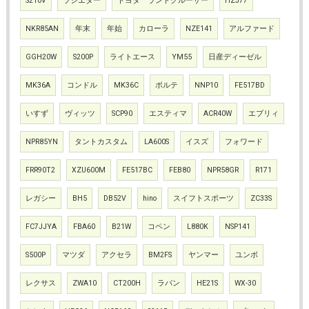
S210V
ラジエター
トヨタ ランドクルーザー
HZJ77
NKR85AN
年末
年始
カローラ
NZE141
アルファード
GGH20W
S200P
ライトエース
YM55
日産ディーゼル
MK36A
コンドル
MK36C
ポルテ
NNP10
FE517BD
いすず
ヴィッツ
SCP90
エスティマ
ACR40W
エブリィ
NPR85YN
タントカスタム
LA600S
イスズ
フォワード
FRR90T2
XZU600M
FE517BC
FEB80
NPR58GR
R171
レガシー
BH5
DB52V
hino
スイフトスポーツ
ZC33S
FC7JJYA
FBA60
B21W
コペン
L880K
NSP141
S500P
マツダ
アクセラ
BM2FS
ヤンマー
ユンボ
レクサス
ZWA10
CT200H
ラパン
HE21S
WX-30