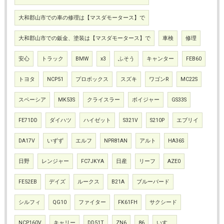
大和郡山市での車の修理は【マスダモータース】で
大和郡山市での鈑金、塗装は【マスダモータース】で
車検
修理
安心
トラック
BMW
x3
ふそう
キャンター
FEB60
トヨタ
NCP51
プロボックス
スズキ
ワゴンR
MC22S
スペーシア
MK53S
クライスラー
ボイジャー
GS33S
FE71DD
ダイハツ
ハイゼット
S321V
S210P
エブリイ
DA17V
いずず
エルフ
NPR81AN
アルト
HA36S
日野
レンジャー
FC7JKYA
日産
リーフ
AZE0
FE52EB
デイズ
ルークス
B21A
ブルーバード
シルフィ
QG10
ファイター
FK61FH
サクシード
NCP160V
キャリー
DD51T
ZN6
86
いすゞ