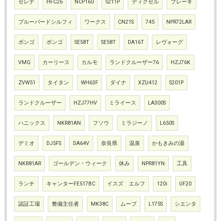
セレナ
HFC26
NCP160
S211P
ディクセル
ブレーキ
ブルーバードシルフィ
ワークス
CN21S
745
NPR72LAR
ボンゴ
ボンゴ
SE58T
SE58T
DA16T
レヴォーグ
VMG
カーリース
カルモ
ランドクルーザー76
HZJ76K
ZVW51
タイタン
WH63F
ダイナ
XZU412
S201P
ランドクルーザー
HZJ77HV
ミライース
LA300S
ハニックス
NKR81AN
フソウ
ミラジーノ
L650S
デミオ
DJ5FS
DA64V
奈良県
温泉
かもきみの湯
NKR81AR
ゴールデン・ウィーク
休み
NPR81YN
工具
ランチ
キャンターFE517BC
イスズ エルフ
120i
UF20
認証工場
整備主任者
MK38C
ムーブ
L175S
シエンタ