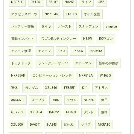
NCP81G
FK115J
S510P
HA25S
ライフ
JB2
アクセラスポーツ
NPR85AN
LA100S
オイル交換
バッテリー交換
タイヤ
バースト
スナップオン
snap on
電動インパクト
ワゴンRスティングレー
H82W
EKワゴン
エアコン修理
エアコン
CX-3
DK8AW
NKR81A
トゥクトゥク
ランドクルーザー77
エアーマン
新年の御挨拶
NKR85AD
コンビネーション・レンチ
NKR81LA
WH63G
連休
ガンダム
XZU346
FE82EF
K11
アトラス
AKR66LR
スープラ
DB02
ラウム
NCZ20
休日
GDY281
XZU454
DA62V
FE82Ｄ
タント
趣味
XZU600
DA63T
HA24S
盆休み
ヤリス
MXPA10