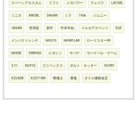
スペーシアカスタム
リフト
メガパワー
ウェイク
LA700S
ミニカ
MK38L
DA64W
ミラ
745e
ジムニー
JB64W
再再販
新年
年末年始
メルセデスベンツ
EQE
インパクトレンチ
MH21S
NKR81LAR
ロードスターRF
NDERE
FRR90S2
レガシィ
サバゲ
サバイバル・ゲーム
5.11
NCP10
クニペックス
ボルト・カッター
NCP81
XZU508
XZU710M
整備士
募集
オイル価格改定