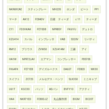
NKR69CAE
スティングレー
MH23S
ホンダ
ビート
PP1
マーチ
AK12
FE84DV
日産 ティーダ
ｃ11
ティーダ
C11
FD3HKAK
FE70DB
NPR85Y
FK61FJ
デュトロ
XZU414
スバル
インプレッサ
VAB
S320V
リバティ
RM12
プリウス
ZVW50
XZU414M
三菱
アイ
HA1W
NPR72LAV
エアマン
コンプレッサー
PDS70S
FK64FK
FE71EB
デイズルークス
DA65T
FE82D
WX30
スイフト
ZC72S
メルセデス・ベンツ
SLK350
ミニキャブ
U61T
KGC30
パッソ
ADバン
BVFY10
アクティ
HA4
NKR71ED
FE83DJZ
丸山製作所
BIGM
BC20T