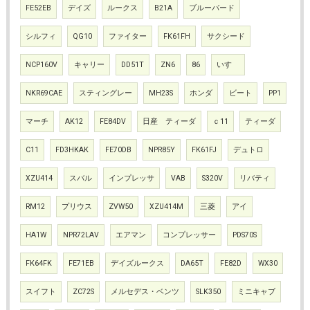
FE52EB
デイズ
ルークス
B21A
ブルーバード
シルフィ
QG10
ファイター
FK61FH
サクシード
NCP160V
キャリー
DD51T
ZN6
86
いすゞ
NKR69CAE
スティングレー
MH23S
ホンダ
ビート
PP1
マーチ
AK12
FE84DV
日産 ティーダ
ｃ11
ティーダ
C11
FD3HKAK
FE70DB
NPR85Y
FK61FJ
デュトロ
XZU414
スバル
インプレッサ
VAB
S320V
リバティ
RM12
プリウス
ZVW50
XZU414M
三菱
アイ
HA1W
NPR72LAV
エアマン
コンプレッサー
PDS70S
FK64FK
FE71EB
デイズルークス
DA65T
FE82D
WX30
スイフト
ZC72S
メルセデス・ベンツ
SLK350
ミニキャブ