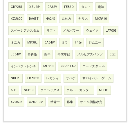
GDY281
XZU454
DA62V
FE82Ｄ
タント
趣味
XZU600
DA63T
HA24S
盆休み
ヤリス
MXPA10
スペーシアカスタム
リフト
メガパワー
ウェイク
LA700S
ミニカ
MK38L
DA64W
ミラ
745e
ジムニー
JB64W
再再販
新年
年末年始
メルセデスベンツ
EQE
インパクトレンチ
MH21S
NKR81LAR
ロードスターRF
NDERE
FRR90S2
レガシィ
サバゲ
サバイバル・ゲーム
5.11
NCP10
クニペックス
ボルト・カッター
NCP81
XZU508
XZU710M
整備士
募集
オイル価格改定