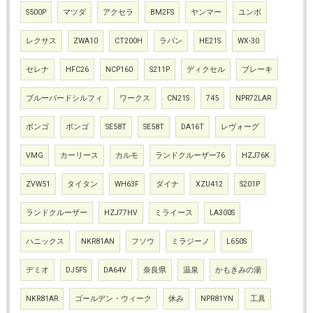
S500P
マツダ
アクセラ
BM2FS
ヤンマー
ユンボ
レクサス
ZWA10
CT200H
ラパン
HE21S
WX-30
セレナ
HFC26
NCP160
S211P
ディクセル
ブレーキ
ブルーバードシルフィ
ワークス
CN21S
745
NPR72LAR
ボンゴ
ボンゴ
SE58T
SE58T
DA16T
レヴォーグ
VMG
カーリース
カルモ
ランドクルーザー76
HZJ76K
ZVW51
タイタン
WH63F
ダイナ
XZU412
S201P
ランドクルーザー
HZJ77HV
ミライース
LA300S
ハニックス
NKR81AN
フソウ
ミラジーノ
L650S
デミオ
DJ5FS
DA64V
奈良県
温泉
かもきみの湯
NKR81AR
ゴールデン・ウィーク
休み
NPR81YN
工具