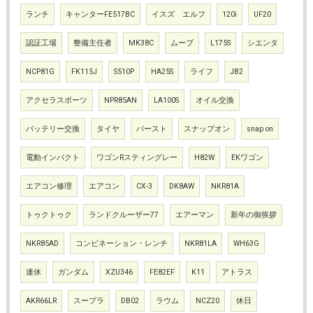
ランチ
キャンターFE517BC
イスズ エルフ
120i
UF20
認証工場
整備主任者
MK38C
ムーブ
L175S
シエンタ
NCP81G
FK115J
S510P
HA25S
ライフ
JB2
アクセラスポーツ
NPR85AN
LA100S
オイル交換
バッテリー交換
タイヤ
バースト
スナップオン
snap on
電動インパクト
ワゴンRスティングレー
H82W
EKワゴン
エアコン修理
エアコン
CX-3
DK8AW
NKR81A
トゥクトゥク
ランドクルーザー77
エアーマン
新年の御挨拶
NKR85AD
コンビネーション・レンチ
NKR81LA
WH63G
連休
ガンダム
XZU346
FE82EF
K11
アトラス
AKR66LR
スープラ
DB02
ラウム
NCZ20
休日