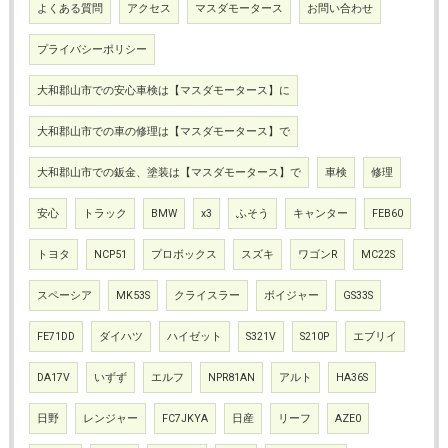
よくある質問
アクセス
マスダモータース
お問い合わせ
プライバシーポリシー
大和郡山市での安心車検は【マスダモータース】に
大和郡山市での車の修理は【マスダモータース】で
大和郡山市での鈑金、塗装は【マスダモータース】で
車検
修理
安心
トラック
BMW
x3
ふそう
キャンター
FEB60
トヨタ
NCP51
プロボックス
スズキ
ワゴンR
MC22S
スペーシア
MK53S
クライスラー
ボイジャー
GS33S
FE71DD
ダイハツ
ハイゼット
S321V
S210P
エブリイ
DA17V
いずず
エルフ
NPR81AN
アルト
HA36S
日野
レンジャー
FC7JKYA
日産
リーフ
AZE0