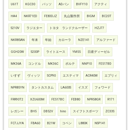
U61T
KGC30
パッソ
ADバン
BVFY10
アクティ
HA4
NKR71ED
FE83DJZ
丸山製作所
BIGM
BC20T
S210V
ラジエター
トヨタ ランドクルーザー
HZJ77
NKR85AN
年末
年始
カローラ
NZE141
アルファード
GGH20W
S200P
ライトエース
YM55
日産ディーゼル
MK36A
コンドル
MK36C
ポルテ
NNP10
FE517BD
いすず
ヴィッツ
SCP90
エスティマ
ACR40W
エブリィ
NPR85YN
タントカスタム
LA600S
イスズ
フォワード
FRR90T2
XZU600M
FE517BC
FEB80
NPR58GR
R171
レガシー
BH5
DB52V
hino
スイフトスポーツ
ZC33S
FC7JJYA
FBA60
B21W
コペン
L880K
NSP141